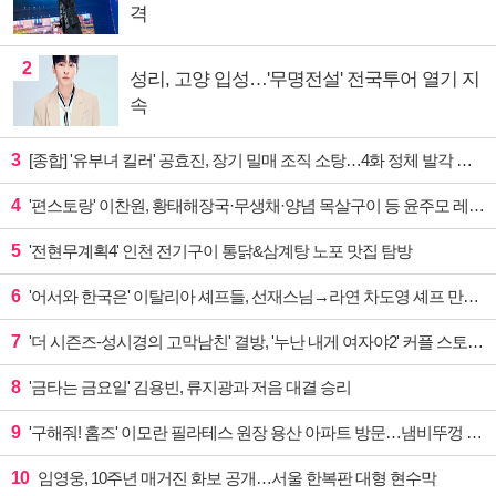
격
2
성리, 고양 입성…'무명전설' 전국투어 열기 지
속
3
[종합] '유부녀 킬러' 공효진, 장기 밀매 조직 소탕…4화 정체 발각 위기 예고
4
'편스토랑' 이찬원, 황태해장국·무생채·양념 목살구이 등 윤주모 레시피 섭렵
5
'전현무계획4' 인천 전기구이 통닭&삼계탕 노포 맛집 탐방
6
'어서와 한국은' 이탈리아 셰프들, 선재스님→라연 차도영 셰프 만난다
7
'더 시즌즈-성시경의 고막남친' 결방, '누난 내게 여자야2' 커플 스토리 편성
8
'금타는 금요일' 김용빈, 류지광과 저음 대결 승리
9
'구해줘! 홈즈' 이모란 필라테스 원장 용산 아파트 방문…냄비뚜껑 운동법 소개
10
임영웅, 10주년 매거진 화보 공개…서울 한복판 대형 현수막