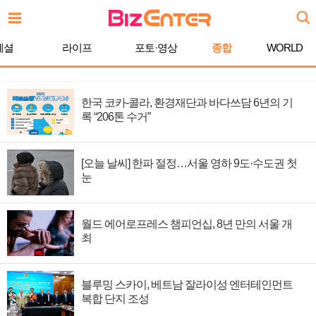
페셜
라이프
포토·영상
종합
WORLD
한국 코카-콜라, 환경재단과 바다쓰담 6년의 기
록 “206톤 수거”
[오늘 날씨] 한파 절정…서울 영하 9도·수도권 첫
눈
월드 에어로프레스 챔피언십, 8년 만의 서울 개
최
블루밍 스카이, 베트남 잘라이성 엔터테인먼트
복합 단지 조성