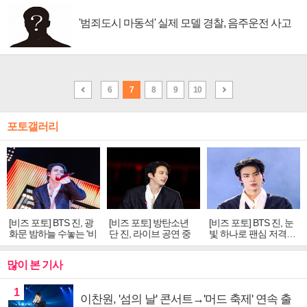
'범죄도시 마동석' 실제 모델 경찰, 음주운전 사고
6
7
8
9
10
포토갤러리
[비즈 포토] BTS 진, 광
[비즈 포토] 방탄소년
[비즈 포토] BTS 진, 눈
화문 밤하늘 수놓는 '비
단 진, 라이브 공연 중
빛 하나로 팬심 저격…
주얼 킹'의 열창
빛나는 독보적 아우라
독보적 카리스마
많이 본 기사
1
이찬원, '섬의 날' 콘서트→'머드 축제' 연속 출