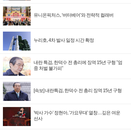
유니온픽처스, ‘버터베어’와 전략적 컬래버
누리호, 4차 발사 일정 시간 확정
내란 특검, 한덕수 전 총리에 징역 15년 구형 "엄
중 처벌 불가피"
[속보] 내란특검, 한덕수 전 총리 징역 15년 구형
'박사 가수' 정현아, '가요무대' 열창…깊은 여운
선사