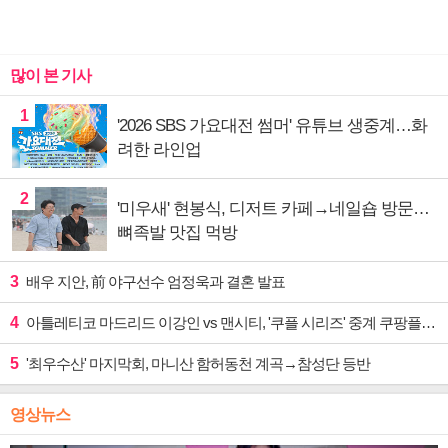
많이 본 기사
1
'2026 SBS 가요대전 썸머' 유튜브 생중계…화
려한 라인업
2
'미우새' 현봉식, 디저트 카페→네일숍 방문…
뼈족발 맛집 먹방
3
배우 지안, 前 야구선수 엄정욱과 결혼 발표
4
아틀레티코 마드리드 이강인 vs 맨시티, '쿠플 시리즈' 중계 쿠팡플레이
5
'최우수산' 마지막회, 마니산 함허동천 계곡→참성단 등반
영상뉴스