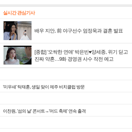
실시간 관심기사
배우 지안, 前 야구선수 엄정욱과 결혼 발표
[종합] '오싹한 연애' 박은빈♥양세종, 위기 딛고
진짜 약혼…9화 경영권 사수 작전 예고
'미우새' 탁재훈, 생일 맞이 제주 비치클럽 방문
이찬원, '섬의 날' 콘서트→'머드 축제' 연속 출격