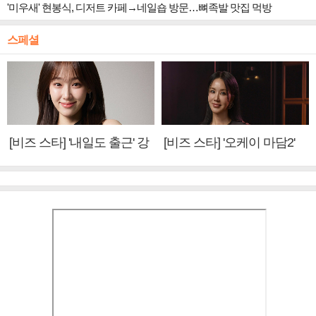
'미우새' 현봉식, 디저트 카페→네일숍 방문…뼈족발 맛집 먹방
스페셜
[비즈 스타] '내일도 출근' 강
[비즈 스타] '오케이 마담2'
미나 "아이오아이 불화설?
엄정화 "6년 만의 속편 제
사실 아냐"(인터뷰)
작, 하늘의 뜻"(인터뷰)