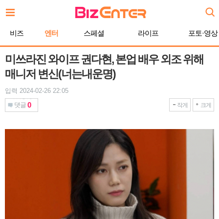
본
문
바
비즈
엔터
스페셜
라이프
포토·영상
로
가
기
미쓰라진 와이프 권다현, 본업 배우 외조 위해
매니저 변신(너는내운명)
입력 2024-02-26 22:05
0
댓글
작게
크게