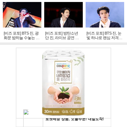
[비즈 포토] BTS 진, 광
[비즈 포토] 방탄소년
[비즈 포토] BTS 진, 눈
화문 밤하늘 수놓는 '비
단 진, 라이브 공연 중
빛 하나로 팬심 저격…
주얼 킹'의 열창
빛나는 독보적 아우라
독보적 카리스마