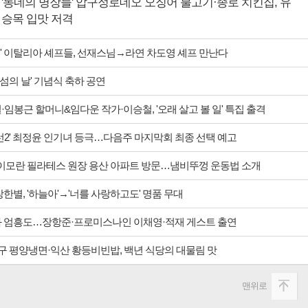
'동네의 명장들' 압구정로데오 오징어 불고기·종로 치킨집, 유
승목 입맛 저격
' 이탈리아 셰프들, 선재스님→라연 차도영 셰프 만난다
 섬의 날' 기념식 축하 공연
·임봉근 할머니&임다운 작가·이승철, '오래 살고 볼 일' 특집 출격
맞선2' 최정윤 인기녀 등극…다음주 마지막회 최종 선택 예고
' 이모란 필라테스 원장 용산 아파트 방문…냄비뚜껑 운동법 소개
장한별, '하늘아'→'너를 사랑하고도' 명품 무대
과 엄흥도…장항준·프로미스나인 이채영·적재 게스트 출연
대구 평양냉면·익산 황등비빈밥, 백년 식당의 대물림 맛
맨위로