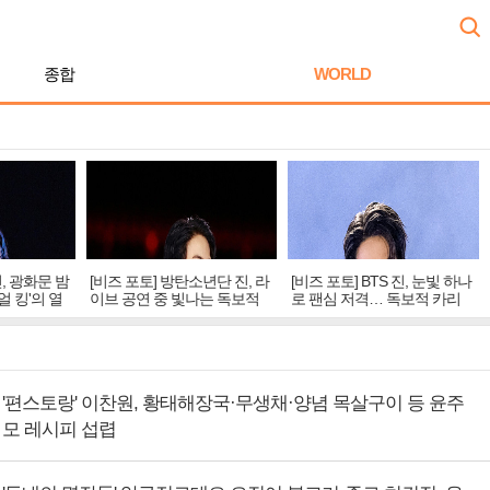
종합
WORLD
진, 광화문 밤
[비즈 포토] 방탄소년단 진, 라
[비즈 포토] BTS 진, 눈빛 하나
얼 킹'의 열
이브 공연 중 빛나는 독보적
로 팬심 저격… 독보적 카리
아우라
스마
'편스토랑' 이찬원, 황태해장국·무생채·양념 목살구이 등 윤주
모 레시피 섭렵