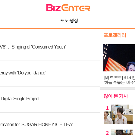
포토·영상
포토갤러리
8’… Singing of ‘Consumed Youth’
rgy with ‘Do your dance’
[비즈 포토] BTS 
하늘 수놓는 '비주
창
많이 본 기사
gital Single Project
1
rmation for ‘SUGAR HONEY ICE TEA’
2