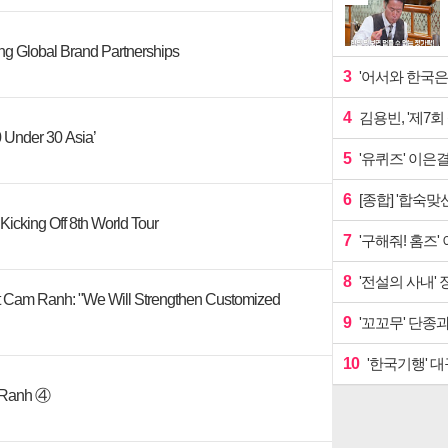
g Global Brand Partnerships
3
'어서와 한국은
4
김용빈, '제7회
 Under 30 Asia’
5
'유퀴즈' 이은결
6
[종합] '합숙
Kicking Off 8th World Tour
7
'구해줘! 홈즈
8
'전설의 사내' 
ort Cam Ranh: "We Will Strengthen Customized
9
'꼬꼬무' 단종
10
'한국기행' 
m Ranh ④