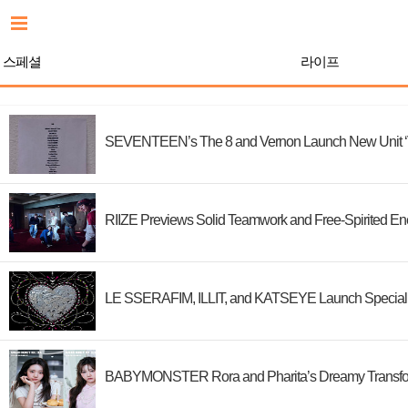
스페셜
라이프
SEVENTEEN’s The 8 and Vernon Launch New Unit ‘V
RIIZE Previews Solid Teamwork and Free-Spirited Ene
LE SSERAFIM, ILLIT, and KATSEYE Launch Special Di
BABYMONSTER Rora and Pharita’s Dreamy Transfo