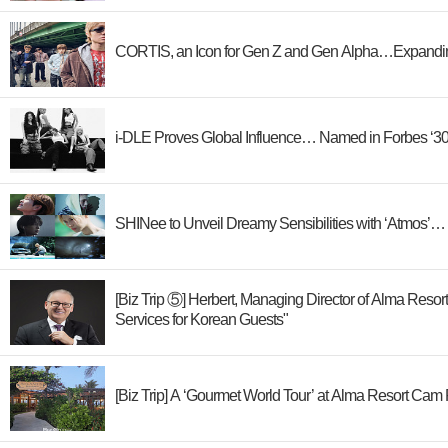
CORTIS, an Icon for Gen Z and Gen Alpha…Expandin
i-DLE Proves Global Influence… Named in Forbes ‘30
SHINee to Unveil Dreamy Sensibilities with ‘Atmos’… 
[Biz Trip ⑤] Herbert, Managing Director of Alma Res
Services for Korean Guests"
[Biz Trip] A ‘Gourmet World Tour’ at Alma Resort Ca