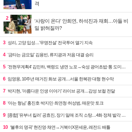
격
2
‘사랑이 온다’ 안희연, 하석진과 재회…아들 비
밀 밝혀질까?
3
성리, 고양 입성…'무명전설' 전국투어 열기 지속
4
'금타는 금요일' 김용빈, 류지광과 저음 대결 승리
5
'전현무계획4' 김민하, 백령도 냉면 노포→숙성 광어초밥·통 도미찜 맛집 탐방
6
임영웅, 10주년 매거진 화보 공개…서울 한복판 대형 현수막
7
박지현, '아름다운 인생 이야기' 라이브 공개…감성 보컬 전달
8
‘아는 형님’ 홍진호·박지민·최연청·허성범, 매운맛 토크
9
[종합] '유부녀 킬러' 공효진, 장기 밀매 조직 소탕…4화 정체 발각 위기 예고
10
‘불후의 명곡’ 현진영·채연→거북이X문세윤, 레전드 배틀