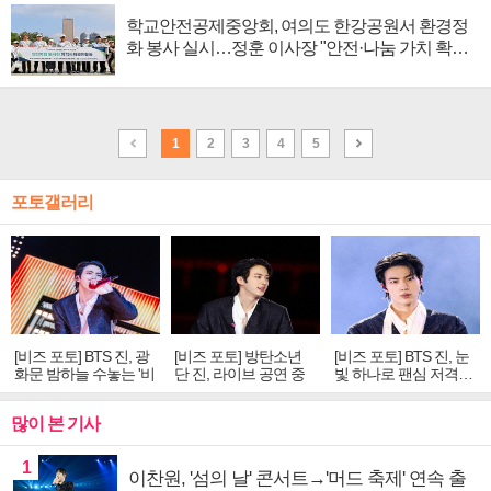
학교안전공제중앙회, 여의도 한강공원서 환경정
화 봉사 실시…정훈 이사장 "안전·나눔 가치 확
산"
1
2
3
4
5
포토갤러리
[비즈 포토] BTS 진, 광
[비즈 포토] 방탄소년
[비즈 포토] BTS 진, 눈
화문 밤하늘 수놓는 '비
단 진, 라이브 공연 중
빛 하나로 팬심 저격…
주얼 킹'의 열창
빛나는 독보적 아우라
독보적 카리스마
많이 본 기사
1
이찬원, '섬의 날' 콘서트→'머드 축제' 연속 출