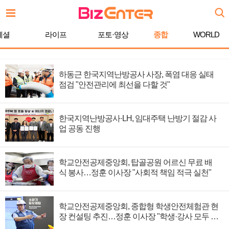
페셜
라이프
포토·영상
종합
WORLD
하동근 한국지역난방공사 사장, 폭염 대응 실태
점검 "안전관리에 최선을 다할 것"
한국지역난방공사·LH, 임대주택 난방기 절감 사
업 공동 진행
학교안전공제중앙회, 탑골공원 어르신 무료 배
식 봉사…정훈 이사장 "사회적 책임 적극 실천"
학교안전공제중앙회, 종합형 학생안전체험관 현
장 컨설팅 추진…정훈 이사장 "학생·강사 모두 안
전하게"