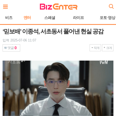
본
문
바
비즈
엔터
스페셜
라이프
포토·영상
로
가
기
‘믿보배’ 이종석, 서초동서 풀어낸 현실 공감
입력 2025-07-06 11:07
0
댓글
작게
크게