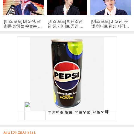
[비즈 포토] BTS 진, 광
[비즈 포토] 방탄소년
[비즈 포토] BTS 진, 눈
화문 밤하늘 수놓는 '비
단 진, 라이브 공연 중
빛 하나로 팬심 저격…
주얼 킹'의 열창
빛나는 독보적 아우라
독보적 카리스마
실시간 관심기사