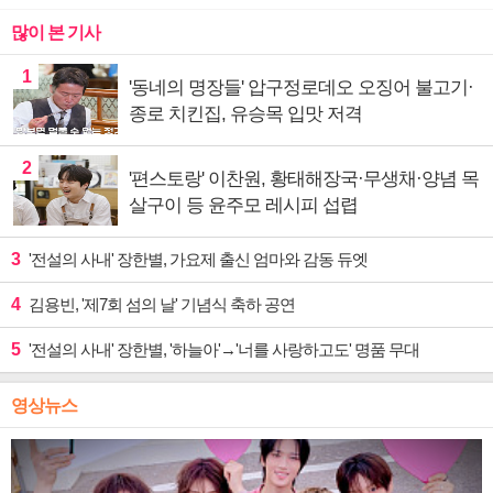
많이 본 기사
1
'동네의 명장들' 압구정로데오 오징어 불고기·
종로 치킨집, 유승목 입맛 저격
2
'편스토랑' 이찬원, 황태해장국·무생채·양념 목
살구이 등 윤주모 레시피 섭렵
3
'전설의 사내' 장한별, 가요제 출신 엄마와 감동 듀엣
4
김용빈, '제7회 섬의 날' 기념식 축하 공연
5
'전설의 사내' 장한별, '하늘아'→'너를 사랑하고도' 명품 무대
영상뉴스