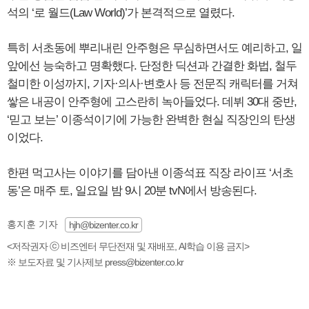
석의 ‘로 월드(Law World)’가 본격적으로 열렸다.
특히 서초동에 뿌리내린 안주형은 무심하면서도 예리하고, 일
앞에선 능숙하고 명확했다. 단정한 딕션과 간결한 화법, 철두
철미한 이성까지, 기자·의사·변호사 등 전문직 캐릭터를 거쳐
쌓은 내공이 안주형에 고스란히 녹아들었다. 데뷔 30대 중반,
‘믿고 보는’ 이종석이기에 가능한 완벽한 현실 직장인의 탄생
이었다.
한편 먹고사는 이야기를 담아낸 이종석표 직장 라이프 ‘서초
동’은 매주 토, 일요일 밤 9시 20분 tvN에서 방송된다.
홍지훈 기자
hjh@bizenter.co.kr
<저작권자 ⓒ 비즈엔터 무단전재 및 재배포, AI학습 이용 금지>
※ 보도자료 및 기사제보 press@bizenter.co.kr