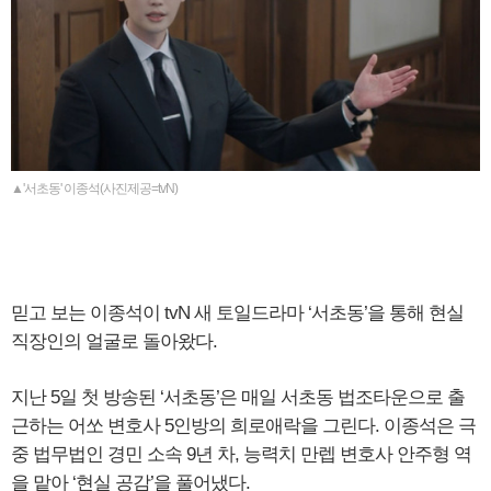
▲'서초동' 이종석(사진제공=tvN)
믿고 보는 이종석이 tvN 새 토일드라마 ‘서초동’을 통해 현실
직장인의 얼굴로 돌아왔다.
지난 5일 첫 방송된 ‘서초동’은 매일 서초동 법조타운으로 출
근하는 어쏘 변호사 5인방의 희로애락을 그린다. 이종석은 극
중 법무법인 경민 소속 9년 차, 능력치 만렙 변호사 안주형 역
을 맡아 ‘현실 공감’을 풀어냈다.