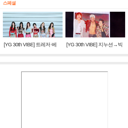
스페셜
[YG 30th VIBE] 트레저·베
[YG 30th VIBE] 지누션→빅
이비몬스터, YG DNA 계승
뱅·투애니원·블랙핑크, YG
③
만의 문법②