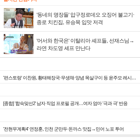
'동네의 명장들' 압구정로데오 오징어 불고기·
종로 치킨집, 유승목 입맛 저격
'어서와 한국은' 이탈리아 셰프들, 선재스님→
라연 차도영 셰프 만난다
'편스토랑' 이찬원, 황태해장국·무생채·양념 목살구이 등 윤주모 레시피 섭렵
[종합] '합숙맞선2' 남자 직업 프로필 공개…여자 엄마 '극과 극' 반응
'전현무계획4' 연정훈, 인천 군만두·돈까스 맛집→민어 노포 투어