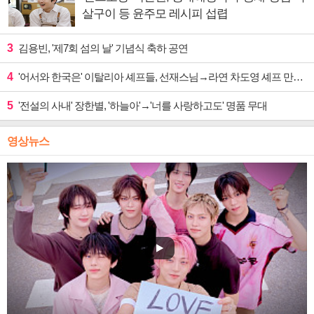
살구이 등 윤주모 레시피 섭렵
3
김용빈, '제7회 섬의 날' 기념식 축하 공연
4
'어서와 한국은' 이탈리아 셰프들, 선재스님→라연 차도영 셰프 만난다
5
'전설의 사내' 장한별, '하늘아'→'너를 사랑하고도' 명품 무대
영상뉴스