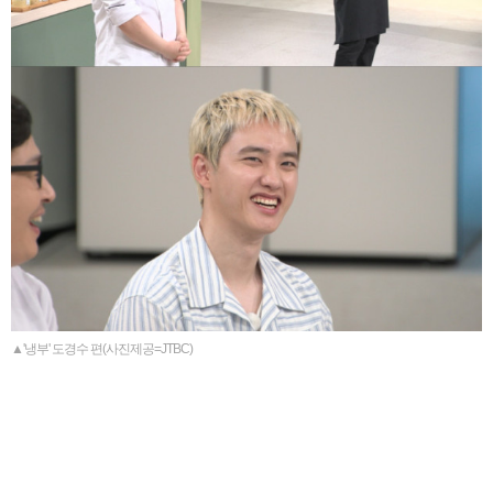
▲'냉부' 도경수 편(사진제공=JTBC)