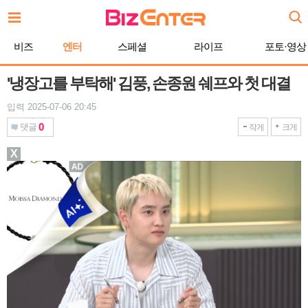
본
문
바
비즈
엔터
스페셜
라이프
포토·영상
로
가
기
'냉장고를 부탁해' 김풍, 손종원 쉐프와 첫 대결
입력 2025-07-06 20:45
0
댓글
작게
크게
X