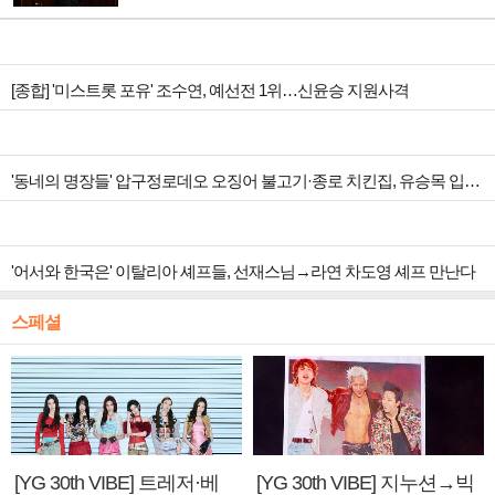
[종합] '미스트롯 포유' 조수연, 예선전 1위…신윤승 지원사격
'동네의 명장들' 압구정로데오 오징어 불고기·종로 치킨집, 유승목 입맛 저격
'어서와 한국은' 이탈리아 셰프들, 선재스님→라연 차도영 셰프 만난다
스페셜
[YG 30th VIBE] 트레저·베
[YG 30th VIBE] 지누션→빅