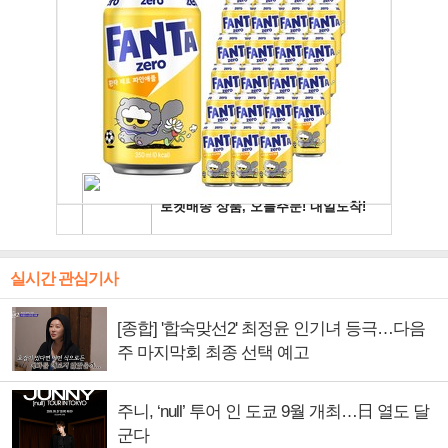
실시간 관심기사
[종합] '합숙맞선2' 최정윤 인기녀 등극…다음
주 마지막회 최종 선택 예고
주니, ‘null’ 투어 인 도쿄 9월 개최…日 열도 달
군다