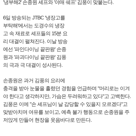
'냉부해2' 손종원 셰프와 '야매 쉐프' 김풍이 맞붙는다.
6일 방송되는 JTBC '냉장고를
부탁해'에서는 도경수의 냉장
고 속 재료로 셰프들의 15분 요
리 대결이 펼쳐진다. 이날 방송
에선 '파인다이닝 끝판왕' 손종
원과 '파괴다이닝 끝판왕' 김풍
의 극과 극 대결이 성사된다.
손종원은 과거 김풍의 요리에
충격을 받아 눈물을 흘렸던 경험을 언급하며 "머리로는 이겨
야 한다고 생각하지만, 가슴은 두려워하고 있다"고 고백한다.
김풍은 이에 "손 셰프님이 날 감당할 수 있을지 모르겠다"고
맞받아치며 여유를 보이고, 예측 불가 행동으로 손종원을 주
저앉게 만들어 현장을 웃음바다로 만든다.