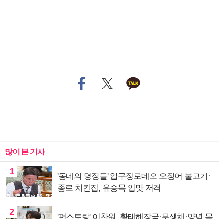
많이 본 기사
1
'동네의 명장들' 압구정로데오 오징어 불고기·
종로 치킨집, 유승목 입맛 저격
2
'편스토랑' 이찬원, 황태해장국·무생채·양념 목