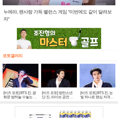
누에라, 팬사랑 가득 밸런스 게임 "이번에도 같이 달려보
자"
포토갤러리
[비즈 포토] BTS 진, 광
[비즈 포토] 방탄소년
[비즈 포토] BTS 진, 눈
화문 밤하늘 수놓는 '비
단 진, 라이브 공연 중
빛 하나로 팬심 저격…
주얼 킹'의 열창
빛나는 독보적 아우라
독보적 카리스마