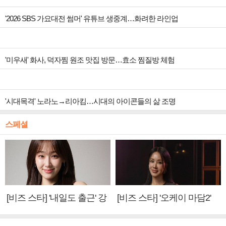
'2026 SBS 가요대전 썸머' 유튜브 생중계…화려한 라인업
'미우새' 화사, 덕자찜 원조 맛집 방문…효소 찜질방 체험
'시대목격' 노라노→리아킴…시대의 아이콘들의 삶 조명
스페셜
[비즈 스타] '내일도 출근' 강
[비즈 스타] '오케이 마담2'
미나 "아이오아이 불화설?
엄정화 "6년 만의 속편 제
사실 아냐"(인터뷰)
작, 하늘의 뜻"(인터뷰)