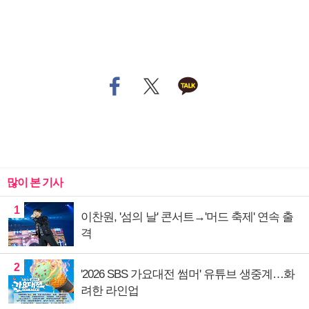
많이 본 기사
1
이찬원, '섬의 날' 콘서트→'머드 축제' 연속 출
격
2
'2026 SBS 가요대전 썸머' 유튜브 생중계…화
려한 라인업