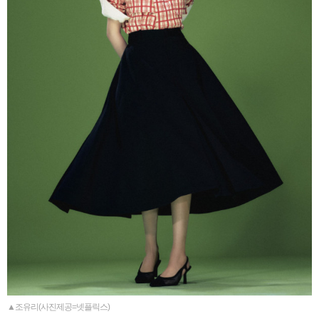
▲조유리(사진제공=넷플릭스)