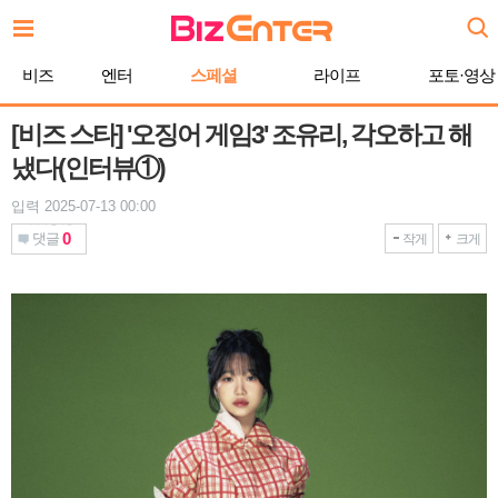
본
문
바
비즈
엔터
스페셜
라이프
포토·영상
로
가
기
[비즈 스타] '오징어 게임3' 조유리, 각오하고 해
냈다(인터뷰①)
입력 2025-07-13 00:00
0
댓글
작게
크게