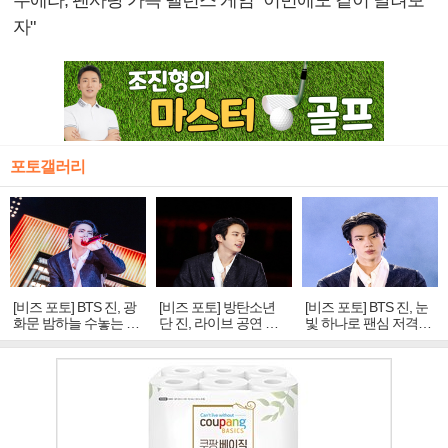
자"
포토갤러리
[비즈 포토] BTS 진, 광
[비즈 포토] 방탄소년
[비즈 포토] BTS 진, 눈
화문 밤하늘 수놓는 '비
단 진, 라이브 공연 중
빛 하나로 팬심 저격…
주얼 킹'의 열창
빛나는 독보적 아우라
독보적 카리스마