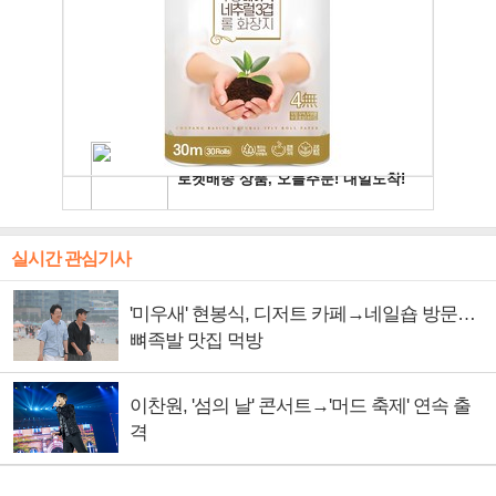
실시간 관심기사
'미우새' 현봉식, 디저트 카페→네일숍 방문…
뼈족발 맛집 먹방
이찬원, '섬의 날' 콘서트→'머드 축제' 연속 출
격