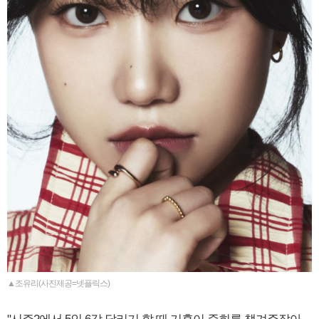
▲조유리(사진제공=넷플릭스)