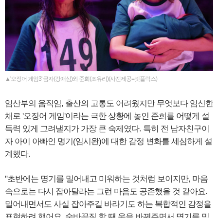
▲'오징어 게임3' 금자(강애심)와 준희(조유리)(사진제공=넷플릭스)
임산부의 움직임, 출산의 고통도 어려웠지만 무엇보다 임신한
채로 '오징어 게임'이라는 극한 상황에 놓인 준희를 어떻게 설
득력 있게 그려낼지가 가장 큰 숙제였다. 특히 전 남자친구이
자 아이 아빠인 명기(임시완)에 대한 감정 변화를 세심하게 설
계했다.
"초반에는 명기를 밀어내고 미워하는 것처럼 보이지만, 마음
속으로는 다시 잡아달라는 그런 마음도 공존했을 것 같아요.
밀어내면서도 사실 잡아주길 바라기도 하는 복합적인 감정을
표현하려 했어요. 숨바꼭질 할 땐 옷을 바꿔주면서 명기를 믿