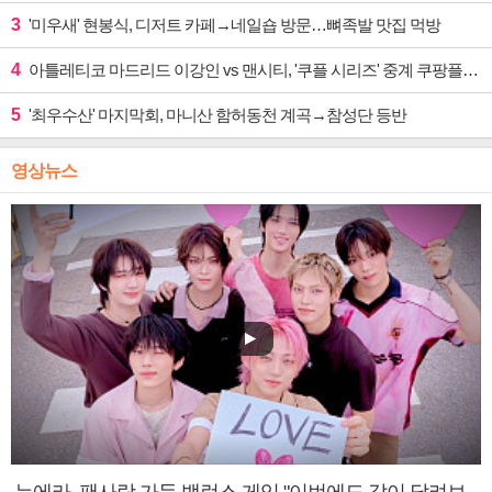
3
'미우새' 현봉식, 디저트 카페→네일숍 방문…뼈족발 맛집 먹방
4
아틀레티코 마드리드 이강인 vs 맨시티, '쿠플 시리즈' 중계 쿠팡플레이
5
'최우수산' 마지막회, 마니산 함허동천 계곡→참성단 등반
영상뉴스
누에라, 팬사랑 가득 밸런스 게임 "이번에도 같이 달려보