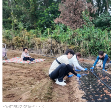
▲'일꾼의 탄생'(사진제공=KBS 2TV)