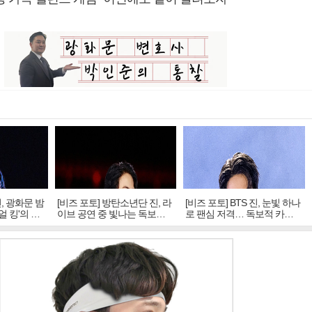
진, 광화문 밤
[비즈 포토] 방탄소년단 진, 라
[비즈 포토] BTS 진, 눈빛 하나
얼 킹'의 열
이브 공연 중 빛나는 독보적
로 팬심 저격… 독보적 카리
아우라
스마