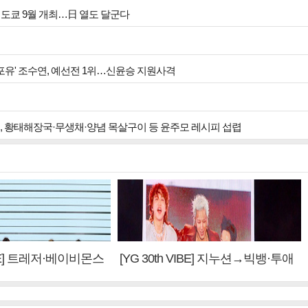
투어 인 도쿄 9월 개최…日 열도 달군다
 포유' 조수연, 예선전 1위…신윤승 지원사격
원, 황태해장국·무생채·양념 목살구이 등 윤주모 레시피 섭렵
VIBE] 트레저·베이비몬스
[YG 30th VIBE] 지누션→빅뱅·투애
 계승③
니원·블랙핑크, YG만의 문법②