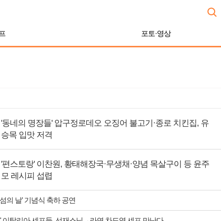
프
포토·영상
'동네의 명장들' 압구정로데오 오징어 불고기·종로 치킨집, 유
승목 입맛 저격
'편스토랑' 이찬원, 황태해장국·무생채·양념 목살구이 등 윤주
모 레시피 섭렵
 섬의 날' 기념식 축하 공연
' 이탈리아 셰프들, 선재스님→라연 차도영 셰프 만난다