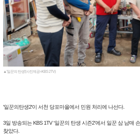
▲'일꾼의 탄생'(사진제공=KBS 2TV)
'일꾼의탄생2'이 서천 당포마을에서 민원 처리에 나선다.
3일 방송되는 KBS 1TV ‘일꾼의 탄생 시즌2’에서 일꾼 삼 남
찾았다.