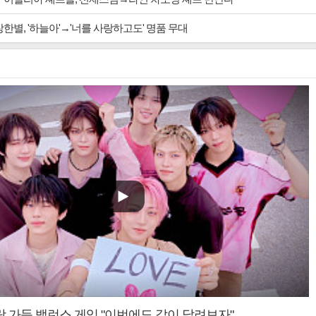
장한별, '하늘아'→'너를 사랑하고도' 명품 무대
랑 가득 밸런스 게임 "이번에도 같이 달려보자"