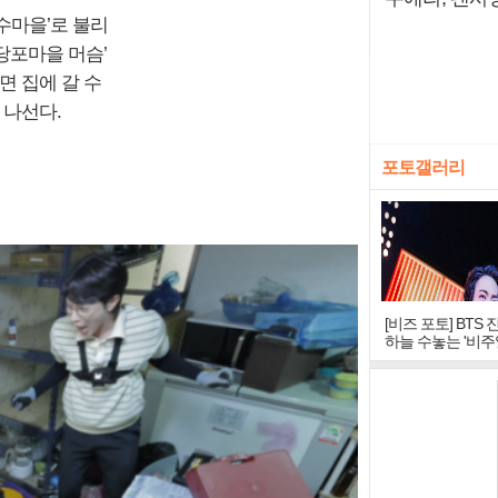
장수마을’로 불리
당포마을 머슴’
면 집에 갈 수
 나선다.
포토갤러리
[비즈 포토] BTS 
하늘 수놓는 '비주
창