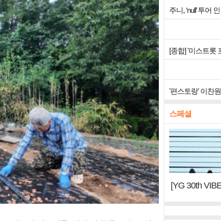
주니, ‘null’ 
[종합] '미스트롯
'편스토랑' 이찬
스페셜
[YG 30th 
터, YG DNA