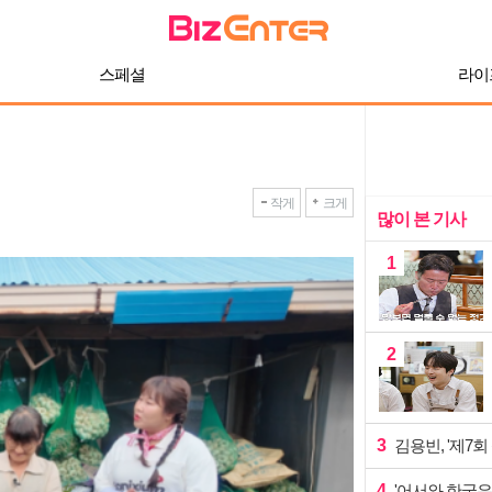
스페셜
라이
작게
크게
많이 본 기사
1
2
3
김용빈, '제7회
4
'어서와 한국은