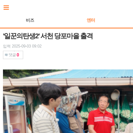
본
문
바
비즈
엔터
로
가
기
'일꾼의탄생2' 서천 당포마을 출격
입력 2025-09-03 09:02
0
댓글