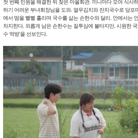
첫 번째 민원을 해결한 뒤 찾은 마을회관. 끼니마다 모여 식사하
하기 어려운 부녀회장님을 도와. 열무김치와 잔치국수로 당포마
에서 땀을 뻘뻘 흘리며 국수를 삶는 손헌수와 달리. 안에서는
차지한다. 외롭게 남은 손헌수는 질투심에 불타지만, 시원한 국수
수 먹방’을 선보인다.