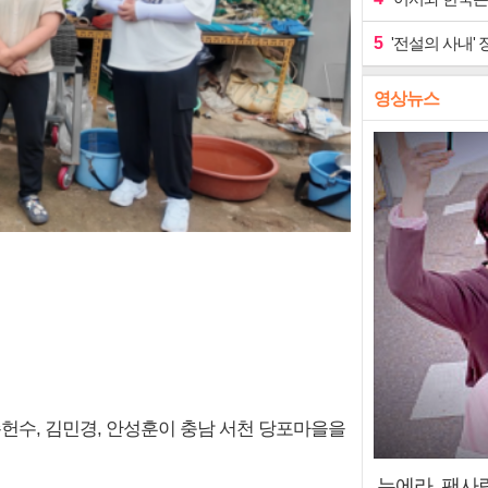
5
'전설의 사내' 
영상뉴스
매 손헌수, 김민경, 안성훈이 충남 서천 당포마을을
누에라, 팬사