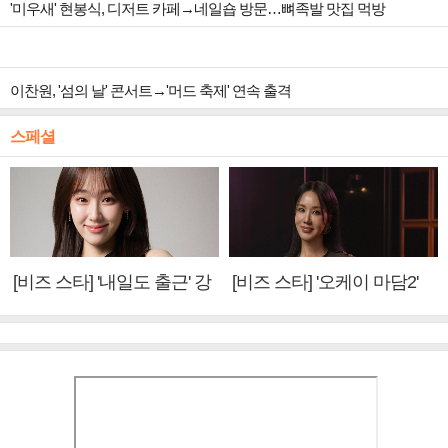
'미우새' 현봉식, 디저트 카페→네일숍 방문…뼈족발 맛집 먹방
이찬원, '섬의 날' 콘서트→'머드 축제' 연속 출격
스페셜
[비즈 스타] '내일도 출근' 강
[비즈 스타] '오케이 마담2'
미나 "아이오아이 불화설?
엄정화 "6년 만의 속편 제
사실 아냐"(인터뷰)
작, 하늘의 뜻"(인터뷰)