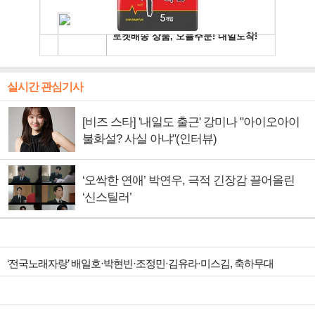
실시간 관심기사
[비즈 스타] '내일도 출근' 강미나 "아이오아이
불화설? 사실 아냐"(인터뷰)
‘오싹한 연애’ 박연우, 극적 긴장감 끌어올린
‘신스틸러’
‘전국노래자랑’ 배일호·박현빈·조정민·김유라·미스김, 축하무대