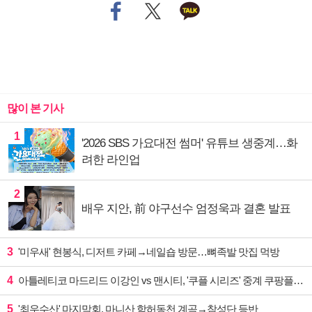
많이 본 기사
1
'2026 SBS 가요대전 썸머' 유튜브 생중계…화
려한 라인업
2
배우 지안, 前 야구선수 엄정욱과 결혼 발표
3
'미우새' 현봉식, 디저트 카페→네일숍 방문…뼈족발 맛집 먹방
4
아틀레티코 마드리드 이강인 vs 맨시티, '쿠플 시리즈' 중계 쿠팡플레이
5
'최우수산' 마지막회, 마니산 함허동천 계곡→참성단 등반