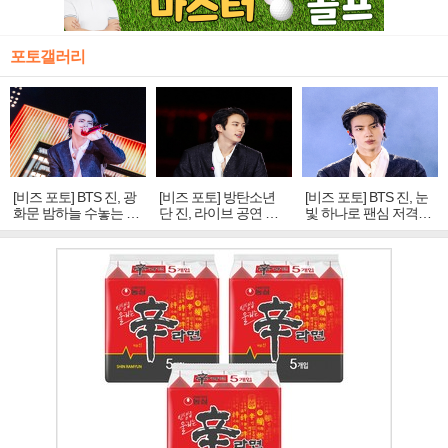
포토갤러리
[비즈 포토] BTS 진, 광
[비즈 포토] 방탄소년
[비즈 포토] BTS 진, 눈
화문 밤하늘 수놓는 '비
단 진, 라이브 공연 중
빛 하나로 팬심 저격…
주얼 킹'의 열창
빛나는 독보적 아우라
독보적 카리스마