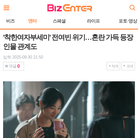
본
문
바
비즈
엔터
스페셜
라이프
포토·영상
로
가
기
'착한여자부세미' 전여빈 위기…혼란 가득 등장
인물 관계도
입력 2025-09-30 21:50
0
댓글
작게
크게