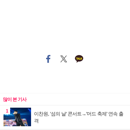
많이 본 기사
1
이찬원, '섬의 날' 콘서트→'머드 축제' 연속 출
격