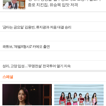
종로 치킨집, 유승목 입맛 저격
'금타는 금요일' 김용빈, 류지광과 저음 대결 승리
곽튜브, '재벌X형사2' 카메오 출연
성리, 고양 입성…'무명전설' 전국투어 열기 지속
스페셜