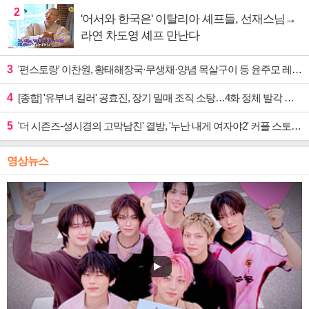
2
'어서와 한국은' 이탈리아 셰프들, 선재스님→
라연 차도영 셰프 만난다
3
'편스토랑' 이찬원, 황태해장국·무생채·양념 목살구이 등 윤주모 레시피 섭렵
4
[종합] '유부녀 킬러' 공효진, 장기 밀매 조직 소탕…4화 정체 발각 위기 예고
5
'더 시즌즈-성시경의 고막남친' 결방, '누난 내게 여자야2' 커플 스토리 편성
영상뉴스