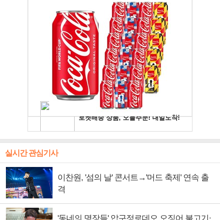
실시간 관심기사
이찬원, '섬의 날' 콘서트→'머드 축제' 연속 출
격
'동네의 명장들' 압구정로데오 오징어 불고기·