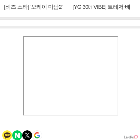
[비즈 스타] '오케이 마담2'
[YG 30th VIBE] 트레저·베
엄정화 "6년 만의 속편 제
이비몬스터, YG DNA 계승
작, 하늘의 뜻"(인터뷰)
③