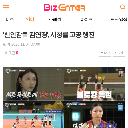
본
문
바
비즈
엔터
스페셜
라이프
포토·영상
로
가
기
'신인감독 김연경', 시청률 고공 행진
입력 2025-11-04 07:00
0
댓글
작게
크게