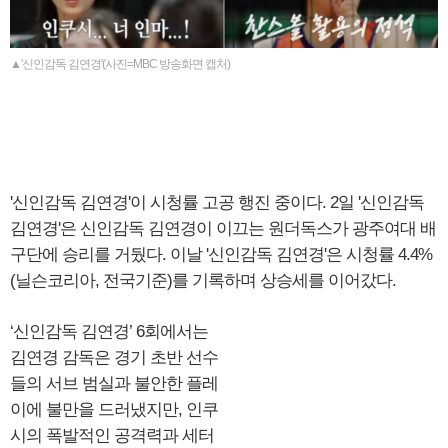
▲'신인감독 김연경'(사진=MBC 방송화면 캡처)
'신인감독 김연경'이 시청률 고공 행진 중이다. 2일 '신인감독
김연경'은 신인감독 김연경이 이끄는 원더독스가 광주여대 배
구단에 승리를 거뒀다. 이날 '신인감독 김연경'은 시청률 4.4%
(닐슨코리아, 전국기준)를 기록하며 상승세를 이어갔다.
‘신인감독 김연경’ 6회에서는
김연경 감독은 경기 초반 선수
들의 서브 범실과 불안한 플레
이에 불만을 드러냈지만, 인쿠
시의 폭발적인 공격력과 세터