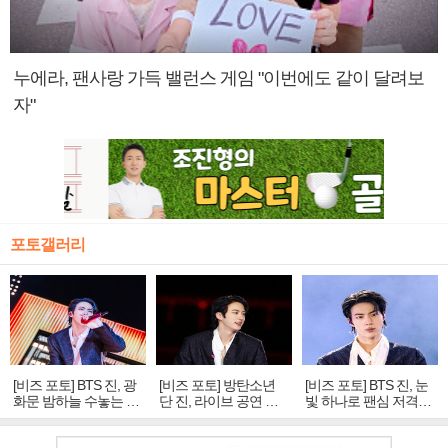
누에라, 팬사랑 가득 밸런스 게임 "이번에도 같이 달려보
자"
포토갤러리
[비즈 포토] BTS 진, 광
[비즈 포토] 방탄소년
[비즈 포토] BTS 진, 눈
화문 밤하늘 수놓는 '비
단 진, 라이브 공연 중
빛 하나로 팬심 저격…
주얼 킹'의 열창
빛나는 독보적 아우라
독보적 카리스마