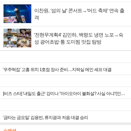
이찬원, '섬의 날' 콘서트→'머드 축제' 연속 출
격
'전현무계획4' 김민하, 백령도 냉면 노포→숙
성 광어초밥·통 도미찜 맛집 탐방
'우주떡집' 고흥 위치 1호점 장사 준비…지락실 메인 셰프 대결
[비즈 스타] '내일도 출근' 강미나 "아이오아이 불화설? 사실 아냐"(인터뷰)
'금타는 금요일' 김용빈, 류지광과 저음 대결 승리
스페셜