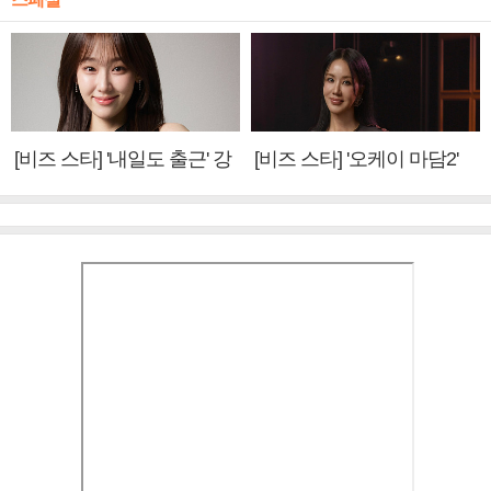
[비즈 스타] '내일도 출근' 강
[비즈 스타] '오케이 마담2'
미나 "아이오아이 불화설?
엄정화 "6년 만의 속편 제
사실 아냐"(인터뷰)
작, 하늘의 뜻"(인터뷰)