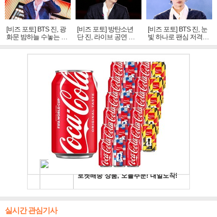
[비즈 포토] BTS 진, 광
[비즈 포토] 방탄소년
[비즈 포토] BTS 진, 눈
화문 밤하늘 수놓는 '비
단 진, 라이브 공연 중
빛 하나로 팬심 저격…
주얼 킹'의 열창
빛나는 독보적 아우라
독보적 카리스마
실시간 관심기사