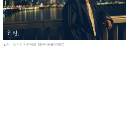
▲가수 이찬원(사진제공=티엔엔터테인먼트)