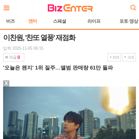
본
문
바
비즈
엔터
스페셜
라이프
포토·영상
로
가
기
이찬원, '찬또 열풍' 재점화
입력 2025-11-05 06:15
0
댓글
작게
크게
'오늘은 왠지' 1위 질주…앨범 판매량 61만 돌파
X