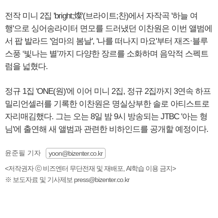
전작 미니 2집 'bright;燦'(브라이트;찬)에서 자작곡 '하늘 여
행'으로 싱어송라이터 면모를 드러냈던 이찬원은 이번 앨범에
서 팝 발라드 '엄마의 봄날', '나를 떠나지 마요'부터 재즈·블루
스풍 ‘빛나는 별’까지 다양한 장르를 소화하며 음악적 스펙트
럼을 넓혔다.
정규 1집 'ONE(원)'에 이어 미니 2집, 정규 2집까지 3연속 하프
밀리언셀러를 기록한 이찬원은 명실상부한 솔로 아티스트로
자리매김했다. 그는 오는 8일 밤 9시 방송되는 JTBC '아는 형
님'에 출연해 새 앨범과 관련한 비하인드를 공개할 예정이다.
윤준필 기자
yoon@bizenter.co.kr
<저작권자 ⓒ 비즈엔터 무단전재 및 재배포, AI학습 이용 금지>
※ 보도자료 및 기사제보 press@bizenter.co.kr