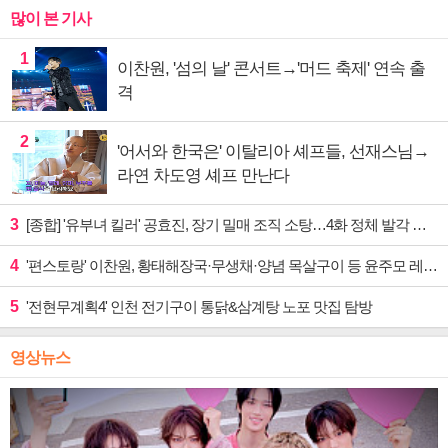
많이 본 기사
1
이찬원, '섬의 날' 콘서트→'머드 축제' 연속 출
격
2
'어서와 한국은' 이탈리아 셰프들, 선재스님→
라연 차도영 셰프 만난다
3
[종합] '유부녀 킬러' 공효진, 장기 밀매 조직 소탕…4화 정체 발각 위기 예고
4
'편스토랑' 이찬원, 황태해장국·무생채·양념 목살구이 등 윤주모 레시피 섭렵
5
'전현무계획4' 인천 전기구이 통닭&삼계탕 노포 맛집 탐방
영상뉴스