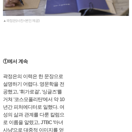
▲곽정은(사진=본인 제공)
①에서 계속
곽정은의 이력은 한 문장으로
설명하기 어렵다. 영문학을 전
공했고, '휘가로걸', '싱글즈'를
거쳐 '코스모폴리탄'에서 약 10
년간 피처에디터로 일했다. 여
성의 삶과 관계를 다룬 칼럼으
로 이름을 알렸고, JTBC '마녀
사냥'으로 대중적 이미지를 얻