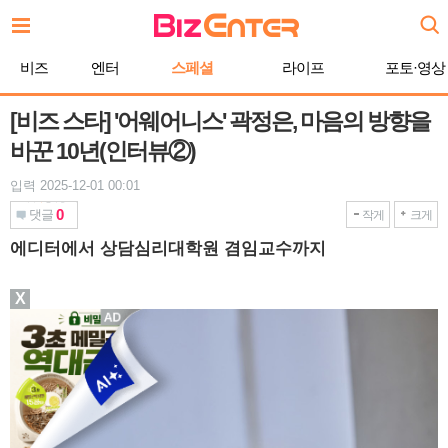
본
문
바
비즈
엔터
스페셜
라이프
포토·영상
로
가
기
[비즈 스타] '어웨어니스' 곽정은, 마음의 방향을
바꾼 10년(인터뷰②)
입력 2025-12-01 00:01
0
댓글
작게
크게
에디터에서 상담심리대학원 겸임교수까지
X