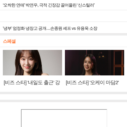
‘오싹한 연애’ 박연우, 극적 긴장감 끌어올린 ‘신스틸러’
'냉부' 엄정화 냉장고 공개…손종원 셰프 vs 유용욱 소장
스페셜
[비즈 스타] '내일도 출근' 강
[비즈 스타] '오케이 마담2'
미나 "아이오아이 불화설?
엄정화 "6년 만의 속편 제
사실 아냐"(인터뷰)
작, 하늘의 뜻"(인터뷰)