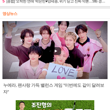
5
[종합] '오싹한 연애' 박은빈♥양세종, 위기 딛고 진짜 약혼…9화 경영권 사수 작전 예고
영상뉴스
누에라, 팬사랑 가득 밸런스 게임 "이번에도 같이 달려보
자"