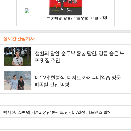
실시간 관심기사
'생활의 달인' 순두부 짬뽕 달인, 강릉 숨은 노
포 맛집 추천
'미우새' 현봉식, 디저트 카페→네일숍 방문…
뼈족발 맛집 먹방
박지현, '쇼맨쉽 시즌2' 성남 콘서트 영상…열정 퍼포먼스 발산