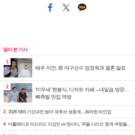
많이 본 기사
1
배우 지안, 前 야구선수 엄정욱과 결혼 발표
2
'미우새' 현봉식, 디저트 카페→네일숍 방문…
뼈족발 맛집 먹방
3
'2026 SBS 가요대전 썸머' 유튜브 생중계…화려한 라인업
4
아틀레티코 마드리드 이강인 vs 맨시티, '쿠플 시리즈' 중계 쿠팡플레이