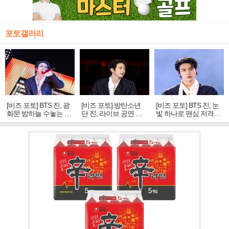
포토갤러리
[비즈 포토] BTS 진, 광
[비즈 포토] 방탄소년
[비즈 포토] BTS 진, 눈
화문 밤하늘 수놓는 '비
단 진, 라이브 공연 중
빛 하나로 팬심 저격…
주얼 킹'의 열창
빛나는 독보적 아우라
독보적 카리스마