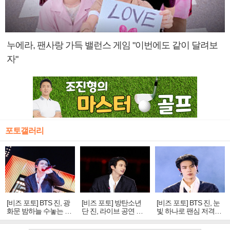
누에라, 팬사랑 가득 밸런스 게임 "이번에도 같이 달려보
자"
포토갤러리
[비즈 포토] BTS 진, 광
[비즈 포토] 방탄소년
[비즈 포토] BTS 진, 눈
화문 밤하늘 수놓는 '비
단 진, 라이브 공연 중
빛 하나로 팬심 저격…
주얼 킹'의 열창
빛나는 독보적 아우라
독보적 카리스마