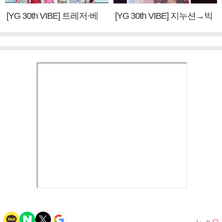
[YG 30th VIBE] 트레저·베
[YG 30th VIBE] 지누션→빅
이비몬스터, YG DNA 계승
뱅·투애니원·블랙핑크, YG
③
만의 문법②