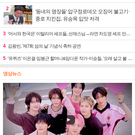
2
'동네의 명장들' 압구정로데오 오징어 불고기·
종로 치킨집, 유승목 입맛 저격
3
'어서와 한국은' 이탈리아 셰프들, 선재스님→라연 차도영 셰프 만난다
4
김용빈, '제7회 섬의 날' 기념식 축하 공연
5
'유퀴즈' 이은결·임봉근 할머니&임다운 작가·이승철, '오래 살고 볼 일' 특집 출격
영상뉴스