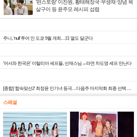
'편스토랑' 이찬원, 황태해장국·무생채·양념 목
살구이 등 윤주모 레시피 섭렵
주니, ‘null’ 투어 인 도쿄 9월 개최…日 열도 달군다
'어서와 한국은' 이탈리아 셰프들, 선재스님→라연 차도영 셰프 만난다
[종합] '합숙맞선2' 최정윤 인기녀 등극…다음주 마지막회 최종 선택 예고
스페셜