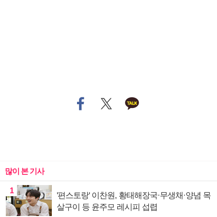
많이 본 기사
1
'편스토랑' 이찬원, 황태해장국·무생채·양념 목
살구이 등 윤주모 레시피 섭렵