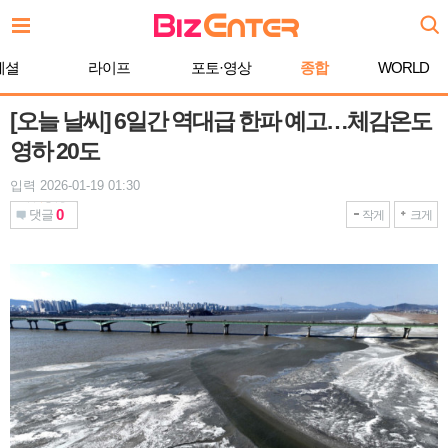
본
문
바
페셜
라이프
포토·영상
종합
WORLD
로
가
기
[오늘 날씨] 6일간 역대급 한파 예고…체감온도
영하 20도
입력 2026-01-19 01:30
0
댓글
작게
크게