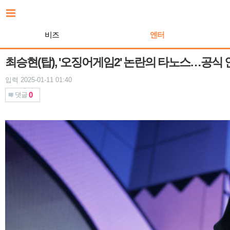
본
문
바
비즈
엔터
로
가
기
최승현(탑), '오징어게임2' 논란의 타노스…공식
입력 2025-01-11 01:40
0
댓글