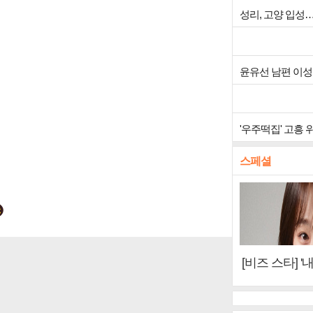
성리, 고양 입성
윤유선 남편 이성
'우주떡집' 고흥
스페셜
[비즈 스타] '
이오아이 불화
뷰)