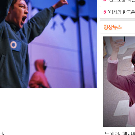
5
'어서와 한국은
영상뉴스
누에라, 팬사
다.