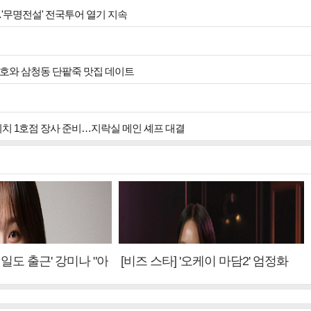
…'무명전설' 전국투어 열기 지속
호와 삼청동 단팥죽 맛집 데이트
 위치 1호점 장사 준비…지락실 메인 셰프 대결
내일도 출근' 강미나 "아
[비즈 스타] '오케이 마담2' 엄정화
설? 사실 아냐"(인터
"6년 만의 속편 제작, 하늘의 뜻"(인
터뷰)