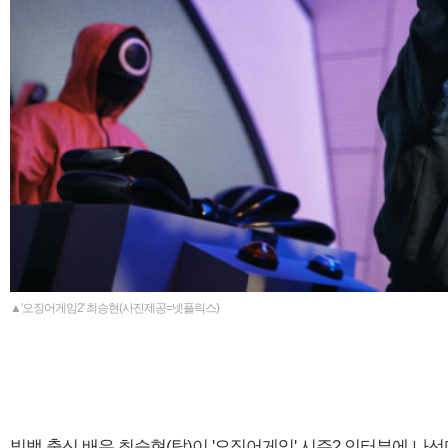
▲'오징어게임2' 최승현(사진제공=넷플릭스)
빅뱅 출신 배우 최승현(탑)이 '오징어게임' 시즌2 인터뷰에 나선