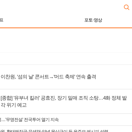
프
포토·영상
이찬원, '섬의 날' 콘서트→'머드 축제' 연속 출격
[종합] '유부녀 킬러' 공효진, 장기 밀매 조직 소탕…4화 정체 발
각 위기 예고
성…'무명전설' 전국투어 열기 지속
찬원, 황태해장국·무생채·양념 목살구이 등 윤주모 레시피 섭렵