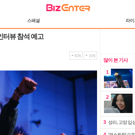
스페셜
라이
 인터뷰 참석 예고
작게
크게
많이 본 기사
1
2
3
성리, 고양 입
4
'편스토랑' 이