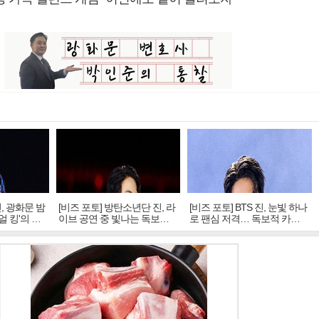
진, 광화문 밤
[비즈 포토] 방탄소년단 진, 라
[비즈 포토] BTS 진, 눈빛 하나
얼 킹'의 열
이브 공연 중 빛나는 독보적
로 팬심 저격… 독보적 카리
아우라
스마