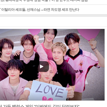
' 이탈리아 셰프들, 선재스님→라연 차도영 셰프 만난다
랑 가득 밸런스 게임 "이번에도 같이 달려보자"