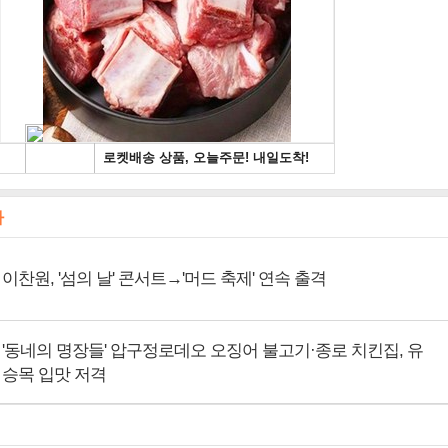
사
이찬원, '섬의 날' 콘서트→'머드 축제' 연속 출격
'동네의 명장들' 압구정로데오 오징어 불고기·종로 치킨집, 유
승목 입맛 저격