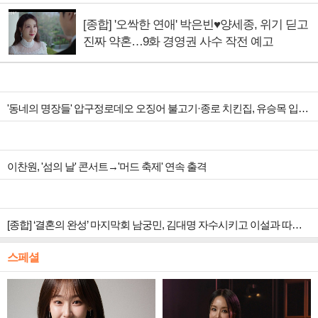
[종합] '오싹한 연애' 박은빈♥양세종, 위기 딛고
진짜 약혼…9화 경영권 사수 작전 예고
'동네의 명장들' 압구정로데오 오징어 불고기·종로 치킨집, 유승목 입맛 저격
이찬원, '섬의 날' 콘서트→'머드 축제' 연속 출격
[종합] ‘결혼의 완성’ 마지막회 남궁민, 김대명 자수시키고 이설과 따뜻한 안녕
스페셜