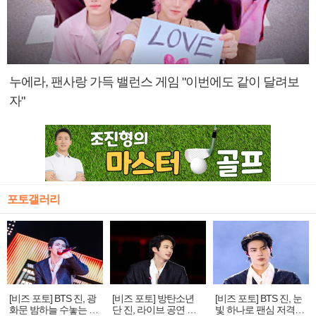
누에라, 팬사랑 가득 밸런스 게임 "이번에도 같이 달려보
자"
포토갤러리
[비즈 포토] BTS 진, 광
[비즈 포토] 방탄소년
[비즈 포토] BTS 진, 눈
화문 밤하늘 수놓는 '비
단 진, 라이브 공연 중
빛 하나로 팬심 저격…