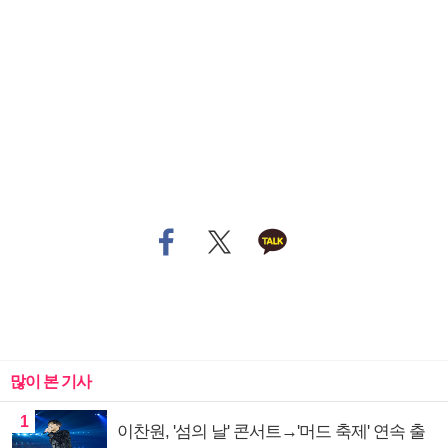
많이 본 기사
1
이찬원, '섬의 날' 콘서트→'머드 축제' 연속 출