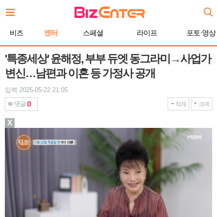
본
문
바
비즈
엔터
스페셜
라이프
포토·영상
로
가
기
'특종세상' 윤해정, 부부 듀엣 동그라미→사업가
변신…남편과 이혼 등 가정사 공개
입력 2025-05-22 21:05
0
댓글
작게
크게
X