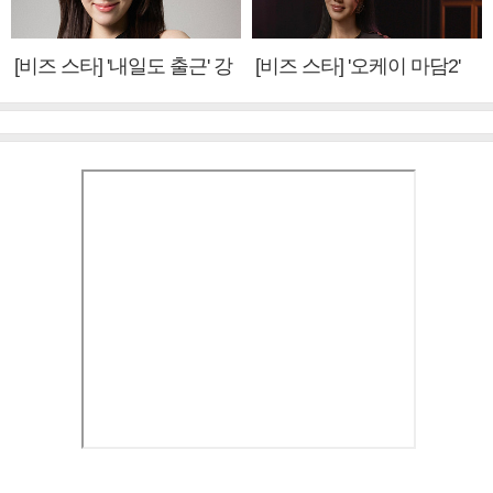
[비즈 스타] '내일도 출근' 강
[비즈 스타] '오케이 마담2'
미나 "아이오아이 불화설?
엄정화 "6년 만의 속편 제
사실 아냐"(인터뷰)
작, 하늘의 뜻"(인터뷰)