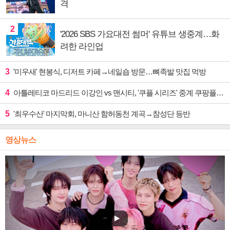
격
2
'2026 SBS 가요대전 썸머' 유튜브 생중계…화
려한 라인업
3
'미우새' 현봉식, 디저트 카페→네일숍 방문…뼈족발 맛집 먹방
4
아틀레티코 마드리드 이강인 vs 맨시티, '쿠플 시리즈' 중계 쿠팡플레이
5
'최우수산' 마지막회, 마니산 함허동천 계곡→참성단 등반
영상뉴스