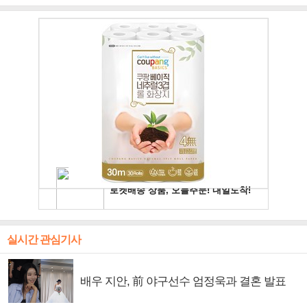
주얼 킹'의 열창
빛나는 독보적 아우라
독보적 카리스마
실시간 관심기사
배우 지안, 前 야구선수 엄정욱과 결혼 발표