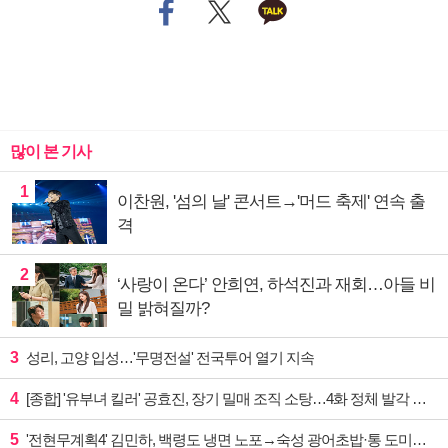
많이 본 기사
1
이찬원, '섬의 날' 콘서트→'머드 축제' 연속 출
격
2
‘사랑이 온다’ 안희연, 하석진과 재회…아들 비
밀 밝혀질까?
3
성리, 고양 입성…'무명전설' 전국투어 열기 지속
4
[종합] '유부녀 킬러' 공효진, 장기 밀매 조직 소탕…4화 정체 발각 위기 예고
5
'전현무계획4' 김민하, 백령도 냉면 노포→숙성 광어초밥·통 도미찜 맛집 탐방