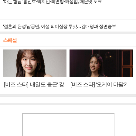
‘아는 형님’ 홍진호·박지민·최연청·허성범, 매운맛 토크
‘결혼의 완성’남궁민, 이설 의미심장 투샷…김대명과 정면승부
스페셜
[비즈 스타] '내일도 출근' 강
[비즈 스타] '오케이 마담2'
미나 "아이오아이 불화설?
엄정화 "6년 만의 속편 제
사실 아냐"(인터뷰)
작, 하늘의 뜻"(인터뷰)