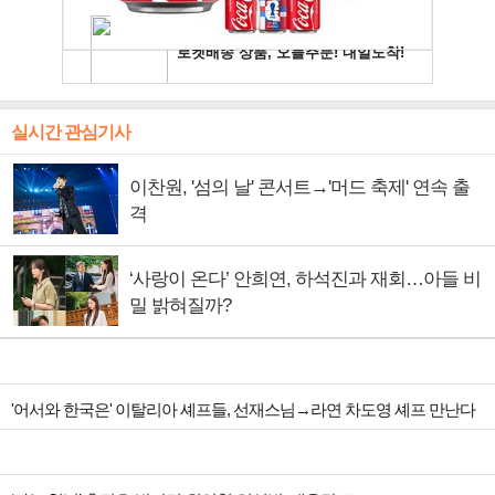
실시간 관심기사
이찬원, '섬의 날' 콘서트→'머드 축제' 연속 출
격
‘사랑이 온다’ 안희연, 하석진과 재회…아들 비
밀 밝혀질까?
'어서와 한국은' 이탈리아 셰프들, 선재스님→라연 차도영 셰프 만난다