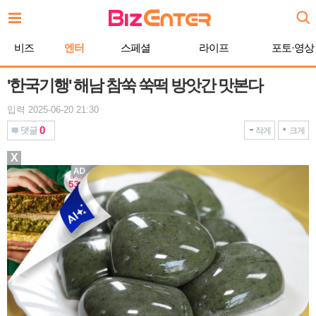
본
문
바
비즈
엔터
스페셜
라이프
포토·영상
로
가
기
'한국기행' 해남 참쑥 쑥떡 방앗간 맛본다
입력 2025-06-20 21:30
0
댓글
작게
크게
X