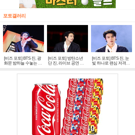
포토갤러리
[비즈 포토] BTS 진, 광
[비즈 포토] 방탄소년
[비즈 포토] BTS 진, 눈
화문 밤하늘 수놓는 '비
단 진, 라이브 공연 중
빛 하나로 팬심 저격…
주얼 킹'의 열창
빛나는 독보적 아우라
독보적 카리스마