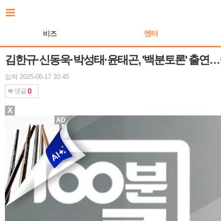
본
문
바
비즈
엔터
로
가
기
김한규·신동욱·박성태·윤태곤, '백분토론' 출연…
입력 2025-06-17 20:45
0
댓글
X