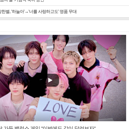
장한별, '하늘아'→'너를 사랑하고도' 명품 무대
랑 가득 밸런스 게임 "이번에도 같이 달려보자"