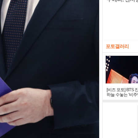
포토갤러리
[비즈 포토] BTS 
하늘 수놓는 '비주
창