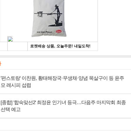
사
'편스토랑' 이찬원, 황태해장국·무생채·양념 목살구이 등 윤주
모 레시피 섭렵
[종합] '합숙맞선2' 최정윤 인기녀 등극…다음주 마지막회 최종
선택 예고