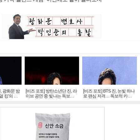
진, 광화문 밤
[비즈 포토] 방탄소년단 진, 라
[비즈 포토] BTS 진, 눈빛 하나
얼 킹'의 열
이브 공연 중 빛나는 독보적
로 팬심 저격… 독보적 카리
아우라
스마