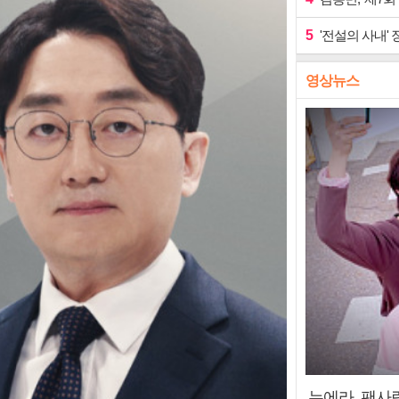
5
'전설의 사내' 
영상뉴스
누에라, 팬사