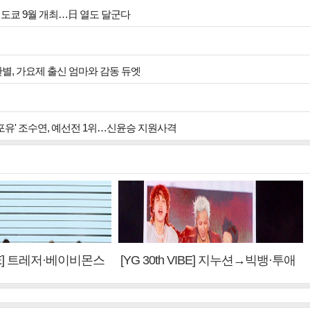
투어 인 도쿄 9월 개최…日 열도 달군다
한별, 가요제 출신 엄마와 감동 듀엣
 포유' 조수연, 예선전 1위…신윤승 지원사격
VIBE] 트레저·베이비몬스
[YG 30th VIBE] 지누션→빅뱅·투애
 계승③
니원·블랙핑크, YG만의 문법②