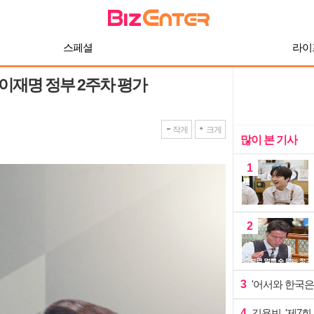
스페셜
라이
이재명 정부 2주차 평가
작게
크게
많이 본 기사
1
2
3
'어서와 한국은
4
김용빈, '제7회