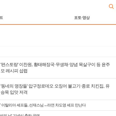
프
포토·영상
'편스토랑' 이찬원, 황태해장국·무생채·양념 목살구이 등 윤주
모 레시피 섭렵
'동네의 명장들' 압구정로데오 오징어 불고기·종로 치킨집, 유
승목 입맛 저격
' 이탈리아 셰프들, 선재스님→라연 차도영 셰프 만난다
 섬의 날' 기념식 축하 공연