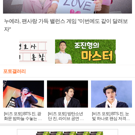
누에라, 팬사랑 가득 밸런스 게임 "이번에도 같이 달려보
자"
포토갤러리
[비즈 포토] BTS 진, 광
[비즈 포토] 방탄소년
[비즈 포토] BTS 진, 눈
화문 밤하늘 수놓는 '비
단 진, 라이브 공연 중
빛 하나로 팬심 저격…
주얼 킹'의 열창
빛나는 독보적 아우라
독보적 카리스마