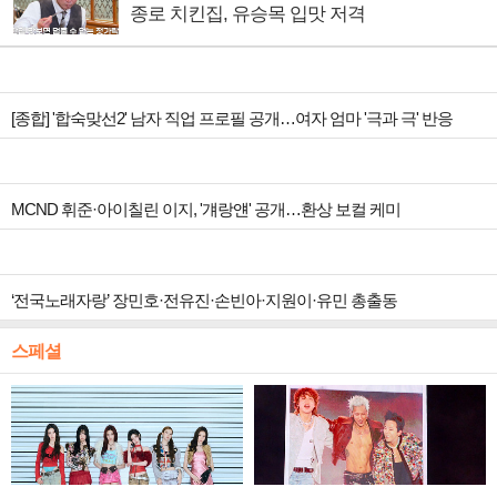
종로 치킨집, 유승목 입맛 저격
[종합] '합숙맞선2' 남자 직업 프로필 공개…여자 엄마 '극과 극' 반응
MCND 휘준·아이칠린 이지, '걔랑얜' 공개…환상 보컬 케미
‘전국노래자랑’ 장민호·전유진·손빈아·지원이·유민 총출동
스페셜