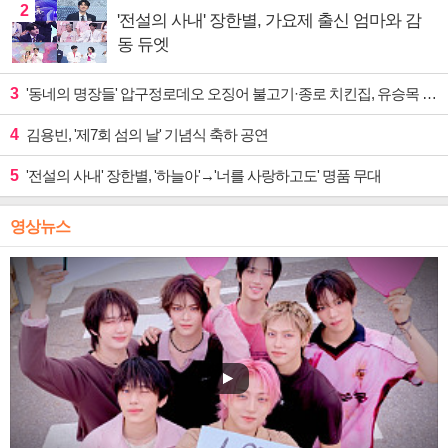
2
'전설의 사내' 장한별, 가요제 출신 엄마와 감
동 듀엣
3
'동네의 명장들' 압구정로데오 오징어 불고기·종로 치킨집, 유승목 입맛 저격
4
김용빈, '제7회 섬의 날' 기념식 축하 공연
5
'전설의 사내' 장한별, '하늘아'→'너를 사랑하고도' 명품 무대
영상뉴스