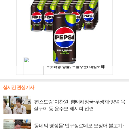
실시간 관심기사
'편스토랑' 이찬원, 황태해장국·무생채·양념 목
살구이 등 윤주모 레시피 섭렵
'동네의 명장들' 압구정로데오 오징어 불고기·