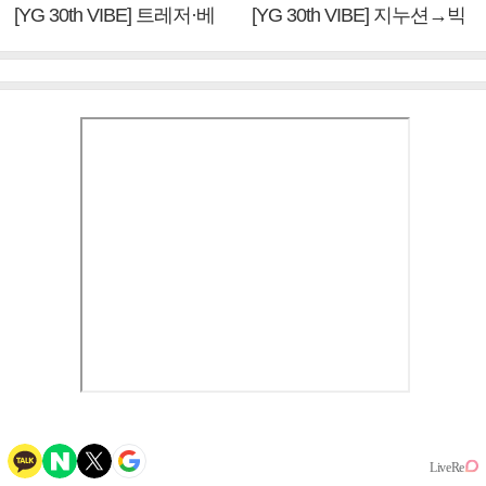
[YG 30th VIBE] 트레저·베
[YG 30th VIBE] 지누션→빅
이비몬스터, YG DNA 계승
뱅·투애니원·블랙핑크, YG
③
만의 문법②