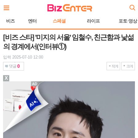
본
문
바
비즈
엔터
스페셜
라이프
포토·영상
로
가
기
[비즈 스타] '미지의 서울' 임철수, 친근함과 낯섦
의 경계에서(인터뷰①)
입력 2025-07-10 12:00
0
댓글
작게
크게
X