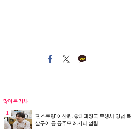
많이 본 기사
1
'편스토랑' 이찬원, 황태해장국·무생채·양념 목
살구이 등 윤주모 레시피 섭렵