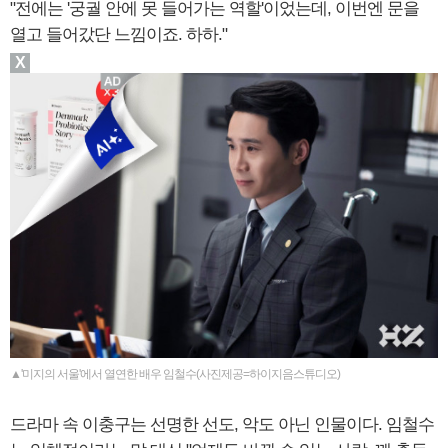
"전에는 '궁궐 안에 못 들어가는 역할'이었는데, 이번엔 문을
열고 들어갔단 느낌이죠. 하하."
X
▲'미지의 서울'에서 열연한 배우 임철수(사진제공=하이지음스튜디오)
드라마 속 이충구는 선명한 선도, 악도 아닌 인물이다. 임철수