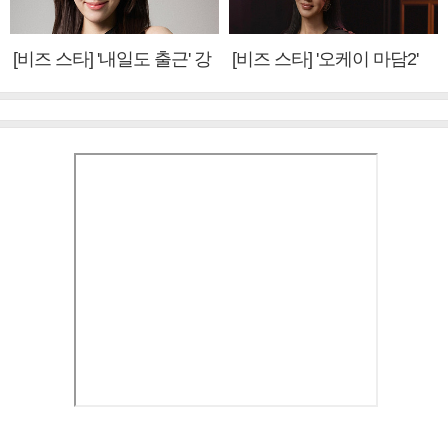
[비즈 스타] '내일도 출근' 강
[비즈 스타] '오케이 마담2'
미나 "아이오아이 불화설?
엄정화 "6년 만의 속편 제
사실 아냐"(인터뷰)
작, 하늘의 뜻"(인터뷰)