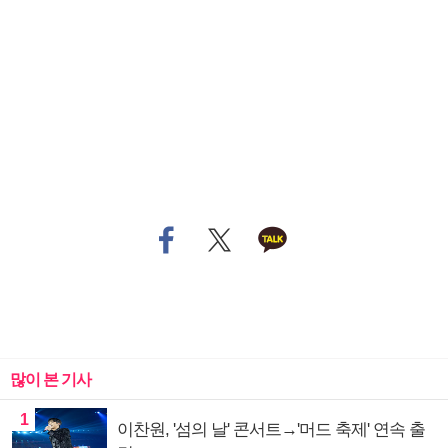
많이 본 기사
1
이찬원, '섬의 날' 콘서트→'머드 축제' 연속 출