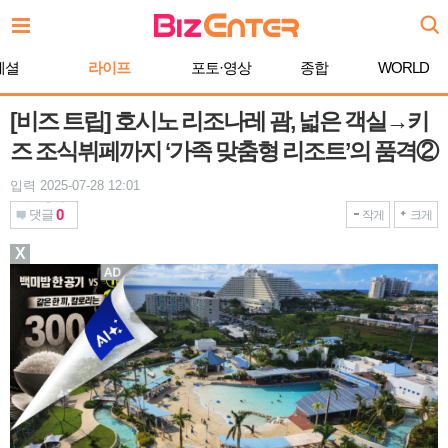
본
문
바
페셜
라이프
포토·영상
종합
WORLD
로
가
기
[비즈 트립] 호시노 리조나레 괌, 넓은 객실→키
즈 조식뷔페까지 ‘가족 맞춤형 리조트’의 품격②
입력 2025-07-28 12:01
0
댓글
작게
크게
X