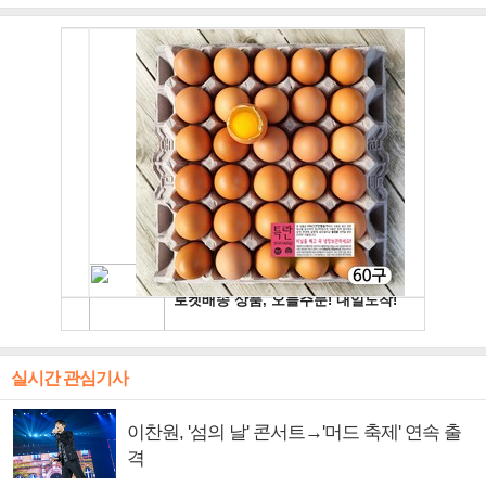
주얼 킹'의 열창
빛나는 독보적 아우라
독보적 카리스마
실시간 관심기사
이찬원, '섬의 날' 콘서트→'머드 축제' 연속 출
격