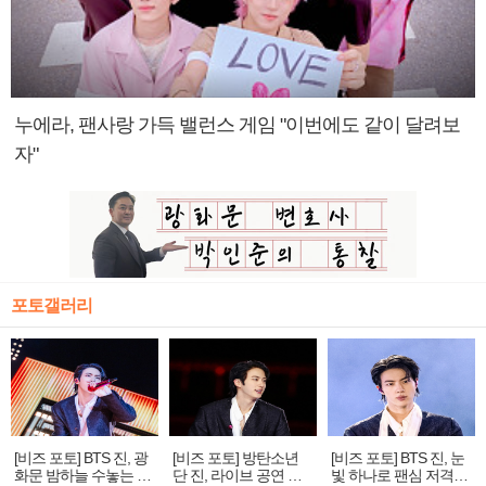
누에라, 팬사랑 가득 밸런스 게임 "이번에도 같이 달려보
자"
포토갤러리
[비즈 포토] BTS 진, 광
[비즈 포토] 방탄소년
[비즈 포토] BTS 진, 눈
화문 밤하늘 수놓는 '비
단 진, 라이브 공연 중
빛 하나로 팬심 저격…