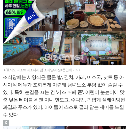
▲'호시노 리조트 리조나레 괌' 조식당(사진=문연배 기자)
조식당에는 서양식은 물론 밥, 김치, 카레, 미소국, 낫토 등 아
시아식 메뉴가 조화롭게 마련돼 남녀노소 부담 없이 즐길 수
있다. 특히 눈길을 끄는 건 ‘키즈 뷔페 존’. 어린이 눈높이에 맞
춘 낮은 테이블 위엔 미니 핫도그, 주먹밥, 귀엽게 플레이팅된
과일과 주스가 있어, 아이들이 스스로 골라 담는 재미를 느낄
수 있다.
X