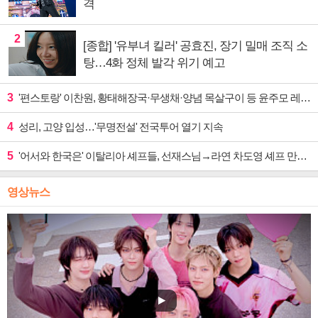
격
2
[종합] '유부녀 킬러' 공효진, 장기 밀매 조직 소
탕…4화 정체 발각 위기 예고
3
'편스토랑' 이찬원, 황태해장국·무생채·양념 목살구이 등 윤주모 레시피 섭렵
4
성리, 고양 입성…'무명전설' 전국투어 열기 지속
5
'어서와 한국은' 이탈리아 셰프들, 선재스님→라연 차도영 셰프 만난다
영상뉴스