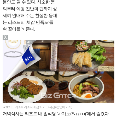
불안도 덜 수 있다. 사소한 문
의부터 여행 전반의 팁까지 상
세히 안내해 주는 친절한 응대
는 리조트의 ‘체감 만족도’를
확 끌어올려 준다.
X
▲'호시노 리조트 리조나레 괌' 사가노(사진=문연배 기자)
저녁식사는 리조트 내 일식당 ‘사가노(Sagano)’에서 즐겼다.