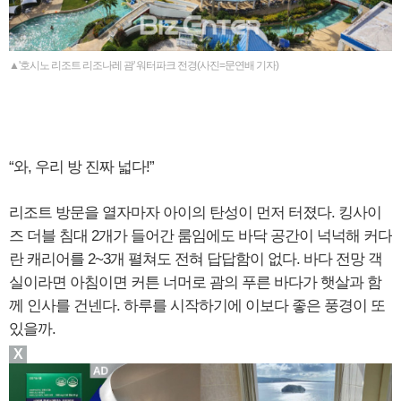
▲'호시노 리조트 리조나레 괌' 워터파크 전경(사진=문연배 기자)
“와, 우리 방 진짜 넓다!”
리조트 방문을 열자마자 아이의 탄성이 먼저 터졌다. 킹사이
즈 더블 침대 2개가 들어간 룸임에도 바닥 공간이 넉넉해 커다
란 캐리어를 2~3개 펼쳐도 전혀 답답함이 없다. 바다 전망 객
실이라면 아침이면 커튼 너머로 괌의 푸른 바다가 햇살과 함
께 인사를 건넨다. 하루를 시작하기에 이보다 좋은 풍경이 또
있을까.
X