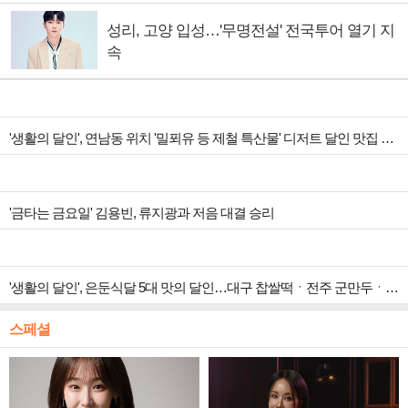
성리, 고양 입성…'무명전설' 전국투어 열기 지
속
'생활의 달인', 연남동 위치 '밀푀유 등 제철 특산물' 디저트 달인 맛집 조명
'금타는 금요일' 김용빈, 류지광과 저음 대결 승리
'생활의 달인', 은둔식달 5대 맛의 달인…대구 찹쌀떡ㆍ전주 군만두ㆍ용산 김치굴보쌈ㆍ을지로 열무국수 달인
스페셜