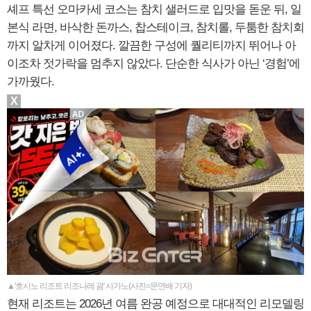
셰프 특선 오마카세 코스는 참치 샐러드로 입맛을 돋운 뒤, 일
본식 라면, 바삭한 돈까스, 찹스테이크, 참치롤, 두툼한 참치회
까지 알차게 이어졌다. 깔끔한 구성에 퀄리티까지 뛰어나 아
이조차 젓가락을 멈추지 않았다. 단순한 식사가 아닌 ‘경험’에
가까웠다.
X
▲'호시노 리조트 리조나레 괌' 사가노(사진=문연배 기자)
현재 리조트는 2026년 여름 완공 예정으로 대대적인 리모델링