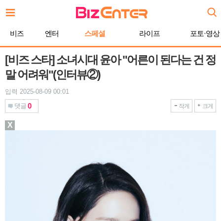
본
문
바
비즈
엔터
스페셜
라이프
포토·영상
로
가
기
[비즈 스타] 소녀시대 윤아 "어른이 된다는 건 정
말 어려워"(인터뷰②)
입력 2025-08-09 00:01
0
댓글
작게
크게
X