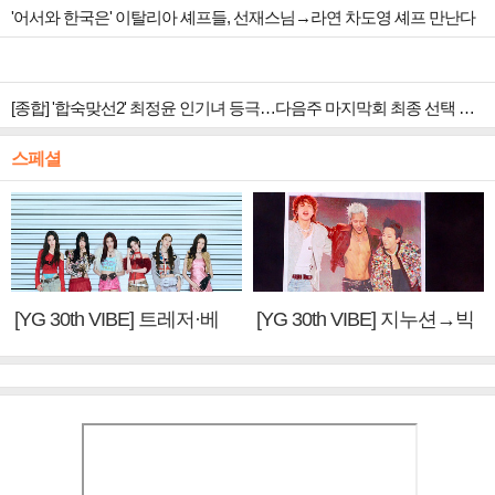
'어서와 한국은' 이탈리아 셰프들, 선재스님→라연 차도영 셰프 만난다
[종합] '합숙맞선2' 최정윤 인기녀 등극…다음주 마지막회 최종 선택 예고
스페셜
[YG 30th VIBE] 트레저·베
[YG 30th VIBE] 지누션→빅
이비몬스터, YG DNA 계승
뱅·투애니원·블랙핑크, YG
③
만의 문법②