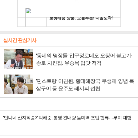
실시간 관심기사
'동네의 명장들' 압구정로데오 오징어 불고기·
종로 치킨집, 유승목 입맛 저격
'편스토랑' 이찬원, 황태해장국·무생채·양념 목
살구이 등 윤주모 레시피 섭렵
'언니네 산지직송3' 박해준, 통영 견내량 돌미역 조업 합류…루지 체험