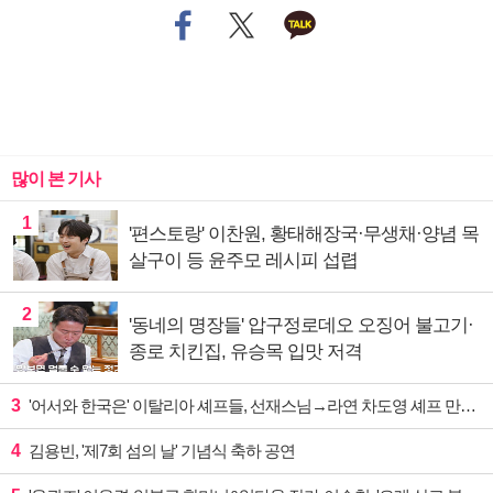
많이 본 기사
1
'편스토랑' 이찬원, 황태해장국·무생채·양념 목
살구이 등 윤주모 레시피 섭렵
2
'동네의 명장들' 압구정로데오 오징어 불고기·
종로 치킨집, 유승목 입맛 저격
3
'어서와 한국은' 이탈리아 셰프들, 선재스님→라연 차도영 셰프 만난다
4
김용빈, '제7회 섬의 날' 기념식 축하 공연