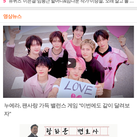
5
'유퀴즈' 이은결·임봉근 할머니&임다운 작가·이승철, '오래 살고 볼 일' 특집 출격
영상뉴스
누에라, 팬사랑 가득 밸런스 게임 "이번에도 같이 달려보
자"