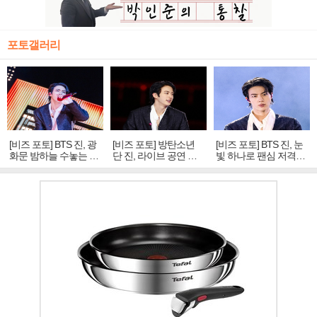
포토갤러리
[비즈 포토] BTS 진, 광
[비즈 포토] 방탄소년
[비즈 포토] BTS 진, 눈
화문 밤하늘 수놓는 '비
단 진, 라이브 공연 중
빛 하나로 팬심 저격…
주얼 킹'의 열창
빛나는 독보적 아우라
독보적 카리스마