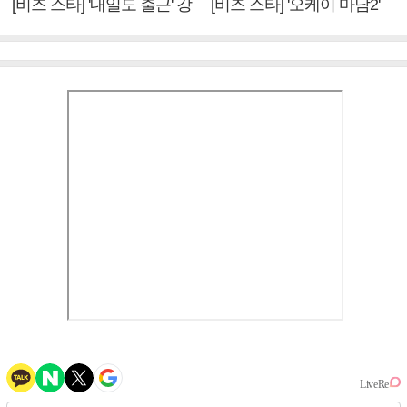
[비즈 스타] '내일도 출근' 강
[비즈 스타] '오케이 마담2'
미나 "아이오아이 불화설?
엄정화 "6년 만의 속편 제
사실 아냐"(인터뷰)
작, 하늘의 뜻"(인터뷰)