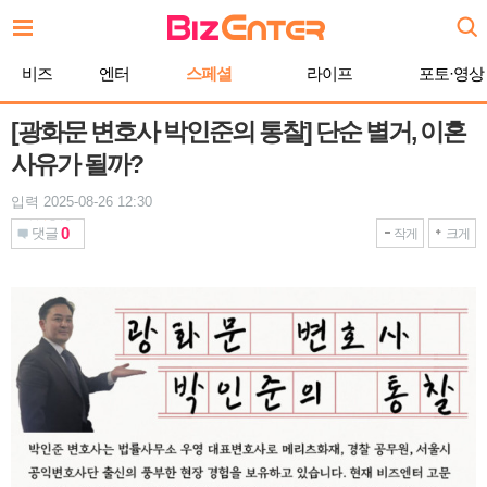
본
문
바
비즈
엔터
스페셜
라이프
포토·영상
로
가
기
[광화문 변호사 박인준의 통찰] 단순 별거, 이혼
사유가 될까?
입력 2025-08-26 12:30
0
댓글
작게
크게