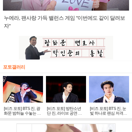
누에라, 팬사랑 가득 밸런스 게임 "이번에도 같이 달려보
자"
포토갤러리
[비즈 포토] BTS 진, 광
[비즈 포토] 방탄소년
[비즈 포토] BTS 진, 눈
화문 밤하늘 수놓는 '비
단 진, 라이브 공연 중
빛 하나로 팬심 저격…
주얼 킹'의 열창
빛나는 독보적 아우라
독보적 카리스마