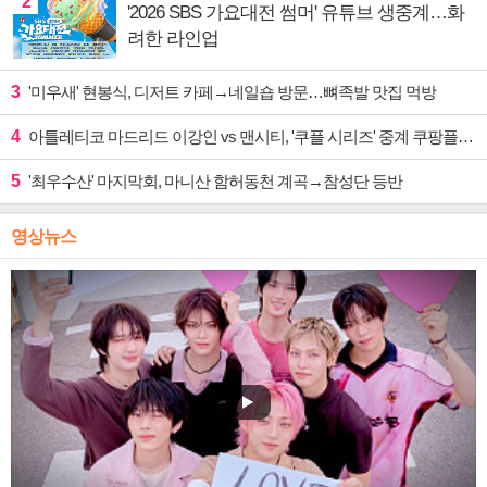
2
'2026 SBS 가요대전 썸머' 유튜브 생중계…화
려한 라인업
3
'미우새' 현봉식, 디저트 카페→네일숍 방문…뼈족발 맛집 먹방
4
아틀레티코 마드리드 이강인 vs 맨시티, '쿠플 시리즈' 중계 쿠팡플레이
5
'최우수산' 마지막회, 마니산 함허동천 계곡→참성단 등반
영상뉴스