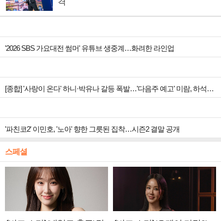
격
'2026 SBS 가요대전 썸머' 유튜브 생중계…화려한 라인업
[종합] '사랑이 온다' 하니·박유나 갈등 폭발…'다음주 예고' 미람, 하석진 아들 의심
'파친코2' 이민호, '노아' 향한 그릇된 집착…시즌2 결말 공개
스페셜