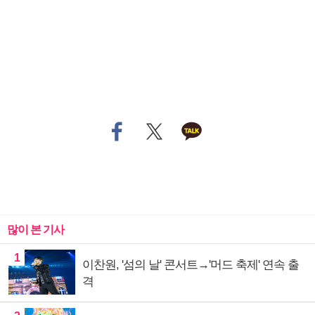
많이 본 기사
1
이찬원, '섬의 날' 콘서트→'머드 축제' 연속 출
격