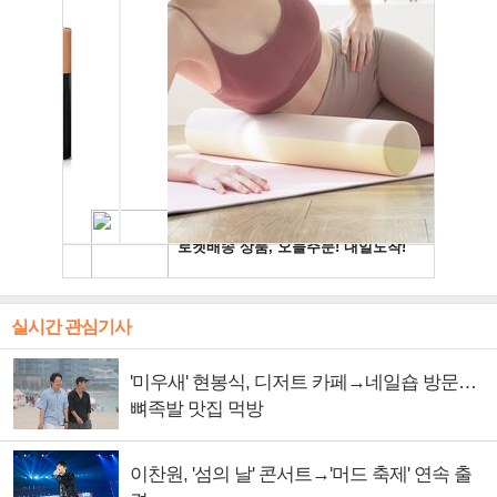
실시간 관심기사
'미우새' 현봉식, 디저트 카페→네일숍 방문…
뼈족발 맛집 먹방
이찬원, '섬의 날' 콘서트→'머드 축제' 연속 출