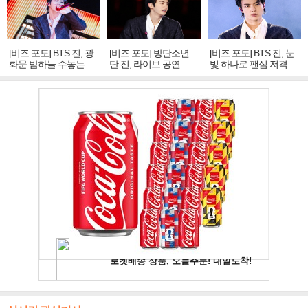
[비즈 포토] BTS 진, 광
[비즈 포토] 방탄소년
[비즈 포토] BTS 진, 눈
화문 밤하늘 수놓는 '비
단 진, 라이브 공연 중
빛 하나로 팬심 저격…
주얼 킹'의 열창
빛나는 독보적 아우라
독보적 카리스마