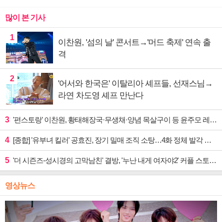
많이 본 기사
1
이찬원, '섬의 날' 콘서트→'머드 축제' 연속 출
격
2
'어서와 한국은' 이탈리아 셰프들, 선재스님→
라연 차도영 셰프 만난다
3
'편스토랑' 이찬원, 황태해장국·무생채·양념 목살구이 등 윤주모 레시피 섭렵
4
[종합] '유부녀 킬러' 공효진, 장기 밀매 조직 소탕…4화 정체 발각 위기 예고
5
'더 시즌즈-성시경의 고막남친' 결방, '누난 내게 여자야2' 커플 스토리 편성
영상뉴스