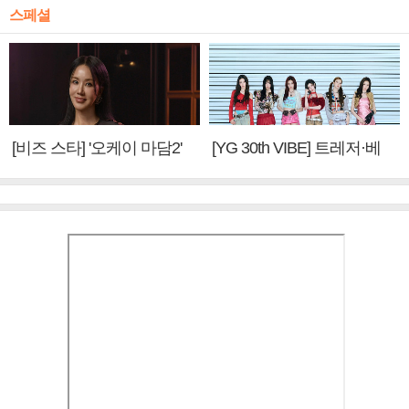
스페셜
[비즈 스타] '오케이 마담2'
[YG 30th VIBE] 트레저·베
엄정화 "6년 만의 속편 제
이비몬스터, YG DNA 계승
작, 하늘의 뜻"(인터뷰)
③