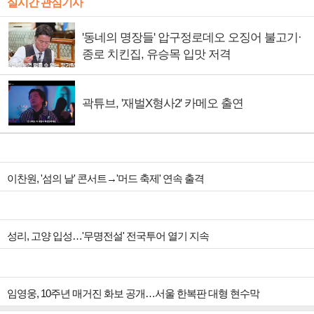
실시간 관심기사
'동네의 명장들' 압구정로데오 오징어 불고기·
종로 치킨집, 유승목 입맛 저격
곽튜브, '재벌X형사2' 카메오 출연
이찬원, '섬의 날' 콘서트→'머드 축제' 연속 출격
성리, 고양 입성…'무명전설' 전국투어 열기 지속
임영웅, 10주년 매거진 화보 공개…서울 한복판 대형 현수막