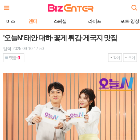
본
문
바
비즈
엔터
스페셜
라이프
포토·영상
로
가
기
'오늘N' 태안 대하·꽃게 튀김·게국지 맛집
입력 2025-09-10 17:50
0
댓글
작게
크게