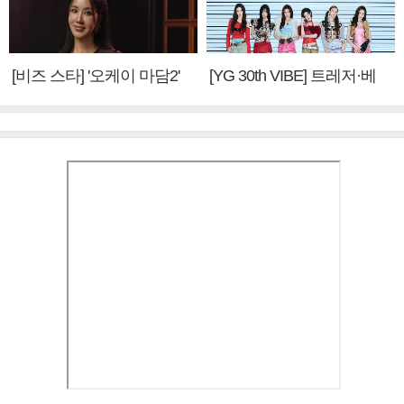
[비즈 스타] '오케이 마담2'
[YG 30th VIBE] 트레저·베
엄정화 "6년 만의 속편 제
이비몬스터, YG DNA 계승
작, 하늘의 뜻"(인터뷰)
③