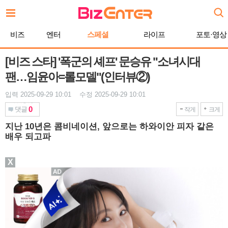
본
문
바
비즈
엔터
스페셜
라이프
포토·영상
로
가
기
[비즈 스타] '폭군의 셰프' 문승유 "소녀시대
팬…임윤아=롤모델"(인터뷰②)
입력 2025-09-29 10:01 수정 2025-09-29 10:01
0
댓글
작게
크게
지난 10년은 콤비네이션, 앞으로는 하와이안 피자 같은
배우 되고파
X