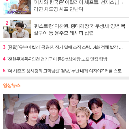
'어서와 한국은' 이탈리아 셰프들, 선재스님→
라연 차도영 셰프 만난다
2
'편스토랑' 이찬원, 황태해장국·무생채·양념 목
살구이 등 윤주모 레시피 섭렵
3
[종합] '유부녀 킬러' 공효진, 장기 밀매 조직 소탕…4화 정체 발각 위기 예고
4
'전현무계획4' 인천 전기구이 통닭&삼계탕 노포 맛집 탐방
5
'더 시즌즈-성시경의 고막남친' 결방, '누난 내게 여자야2' 커플 스토리 편성
영상뉴스