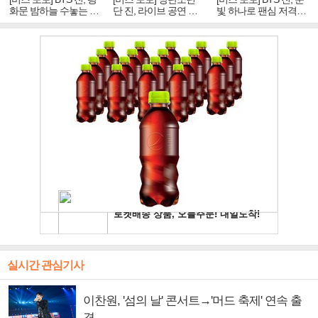
화문 밤하늘 수놓는 '비
단 진, 라이브 공연 중
빛 하나로 팬심 저격…
주얼 킹'의 열창
빛나는 독보적 아우라
독보적 카리스마
실시간 관심기사
이찬원, '섬의 날' 콘서트→'머드 축제' 연속 출
격