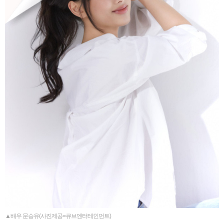
▲배우 문승유(사진제공=큐브엔터테인먼트)