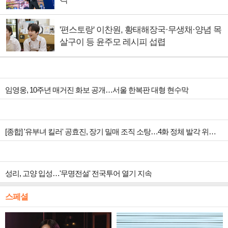
'편스토랑' 이찬원, 황태해장국·무생채·양념 목
살구이 등 윤주모 레시피 섭렵
임영웅, 10주년 매거진 화보 공개…서울 한복판 대형 현수막
[종합] '유부녀 킬러' 공효진, 장기 밀매 조직 소탕…4화 정체 발각 위기 예고
성리, 고양 입성…'무명전설' 전국투어 열기 지속
스페셜