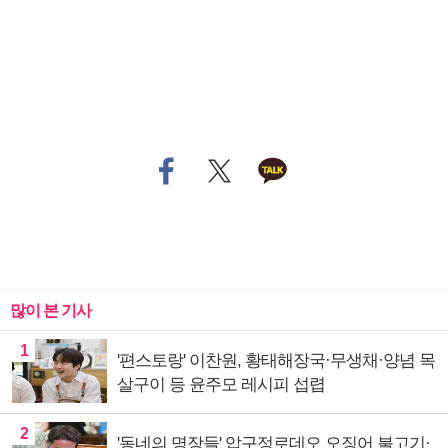
많이 본 기사
1
'편스토랑' 이찬원, 황태해장국·무생채·양념 목
살구이 등 윤주모 레시피 섭렵
2
'동네의 명장들' 압구정로데오 오징어 불고기·