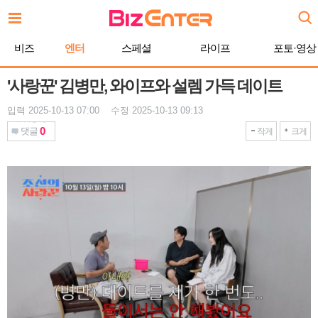
본
문
바
비즈
엔터
스페셜
라이프
포토·영상
로
가
기
'사랑꾼' 김병만, 와이프와 설렘 가득 데이트
입력 2025-10-13 07:00 수정 2025-10-13 09:13
0
댓글
작게
크게