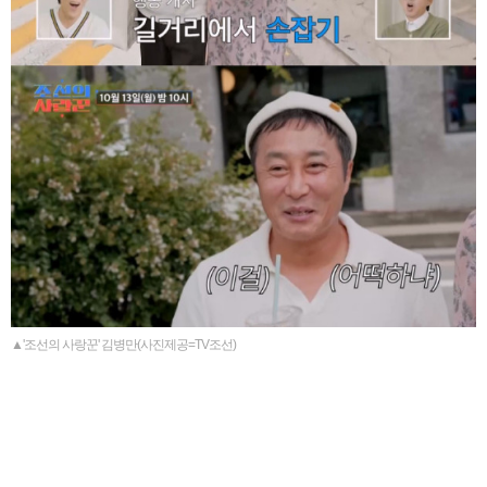
▲'조선의 사랑꾼' 김병만(사진제공=TV조선)