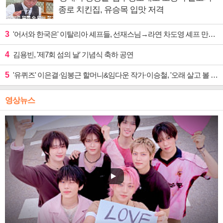
종로 치킨집, 유승목 입맛 저격
3
'어서와 한국은' 이탈리아 셰프들, 선재스님→라연 차도영 셰프 만난다
4
김용빈, '제7회 섬의 날' 기념식 축하 공연
5
'유퀴즈' 이은결·임봉근 할머니&임다운 작가·이승철, '오래 살고 볼 일' 특집 출격
영상뉴스