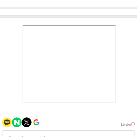
이비몬스터, YG DNA 계승
뱅·투애니원·블랙핑크, YG
③
만의 문법②