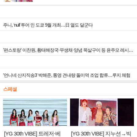
주니, ‘null’ 투어 인 도쿄 9월 개최…日 열도 달군다
'편스토랑' 이찬원, 황태해장국·무생채·양념 목살구이 등 윤주모 레시피 섭렵
'언니네 산지직송3' 박해준, 통영 견내량 돌미역 조업 합류…루지 체험
스페셜
[YG 30th VIBE] 트레저·베
[YG 30th VIBE] 지누션→빅