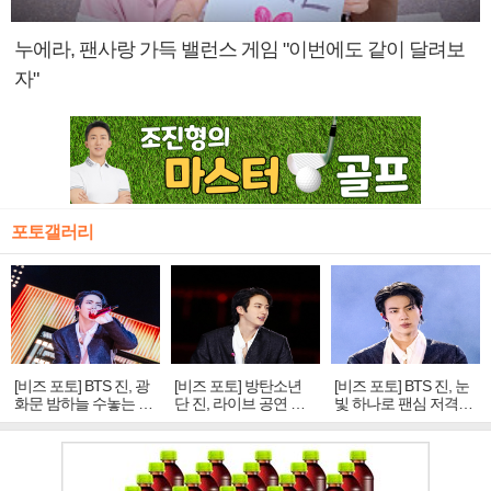
누에라, 팬사랑 가득 밸런스 게임 "이번에도 같이 달려보
자"
포토갤러리
[비즈 포토] BTS 진, 광
[비즈 포토] 방탄소년
[비즈 포토] BTS 진, 눈
화문 밤하늘 수놓는 '비
단 진, 라이브 공연 중
빛 하나로 팬심 저격…
주얼 킹'의 열창
빛나는 독보적 아우라
독보적 카리스마