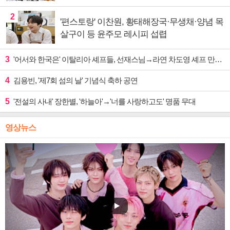
2
'편스토랑' 이찬원, 황태해장국·무생채·양념 목
살구이 등 윤주모 레시피 섭렵
3
'어서와 한국은' 이탈리아 셰프들, 선재스님→라연 차도영 셰프 만난다
4
김용빈, '제7회 섬의 날' 기념식 축하 공연
5
'전설의 사내' 장한별, '하늘아'→'너를 사랑하고도' 명품 무대
영상뉴스