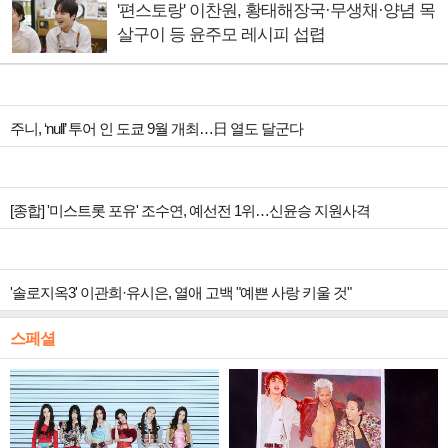
'편스토랑' 이찬원, 황태해장국·무생채·양념 목
살구이 등 윤주모 레시피 섭렵
주니, ‘null’ 투어 인 도쿄 9월 개최…日 열도 달군다
[종합] '미스트롯 포유' 조수연, 예선전 1위…신윤승 지원사격
'솔로지옥3' 이관희·유시은, 열애 고백 "예쁜 사랑 키울 것"
스페셜