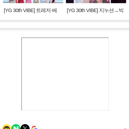
[YG 30th VIBE] 트레저·베
[YG 30th VIBE] 지누션→빅
이비몬스터, YG DNA 계승
뱅·투애니원·블랙핑크, YG
③
만의 문법②