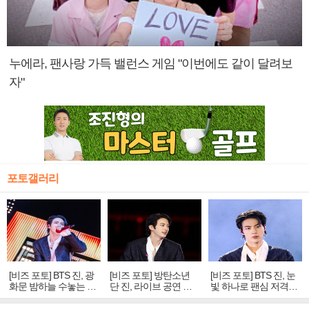
누에라, 팬사랑 가득 밸런스 게임 "이번에도 같이 달려보
자"
포토갤러리
[비즈 포토] BTS 진, 광
[비즈 포토] 방탄소년
[비즈 포토] BTS 진, 눈
화문 밤하늘 수놓는 '비
단 진, 라이브 공연 중
빛 하나로 팬심 저격…
주얼 킹'의 열창
빛나는 독보적 아우라
독보적 카리스마