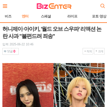
본
문
바
비즈
엔터
스페셜
라이프
포토·영상
로
가
기
허니제이·아이키, '월드 오브 스우파' 리액션 논
란 사과 "불편드려 죄송"
입력 2025-06-22 10:46
0
댓글
작게
크게