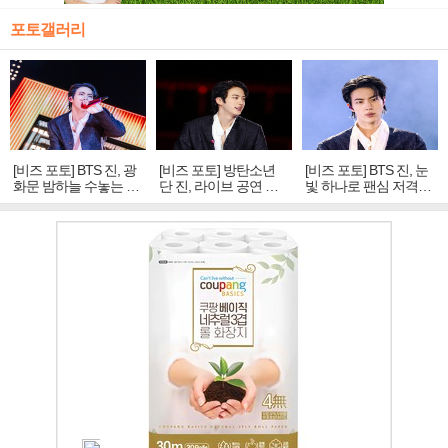
포토갤러리
[비즈 포토] BTS 진, 광
[비즈 포토] 방탄소년
[비즈 포토] BTS 진, 눈
화문 밤하늘 수놓는 '비
단 진, 라이브 공연 중
빛 하나로 팬심 저격…
주얼 킹'의 열창
빛나는 독보적 아우라
독보적 카리스마