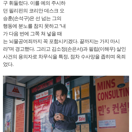
구 휘둘렀다. 이를 예의 주시하
던 필리핀의 코리안 데스크 오
승훈(손석구)은 선 넘는 그의
행동에 분노를 참지 못하고 “내
가 다음 번에 그쪽 쳐 넣을 때
는 뇌물공여죄까지 꼭 포함시키겠다. 끝까지는 가지 마시
라”며 경고했다. 그리고 김소정(손은서)과 필립(이해우) 살인
사건의 용의자로 차무식을 특정, 점차 수사망을 좁히며 옥죄
었다.