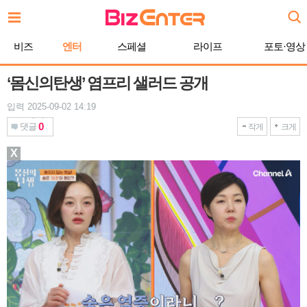
본
문
바
비즈
엔터
스페셜
라이프
포토·영상
로
가
기
‘몸신의탄생’ 염프리 샐러드 공개
입력 2025-09-02 14:19
0
댓글
작게
크게
X