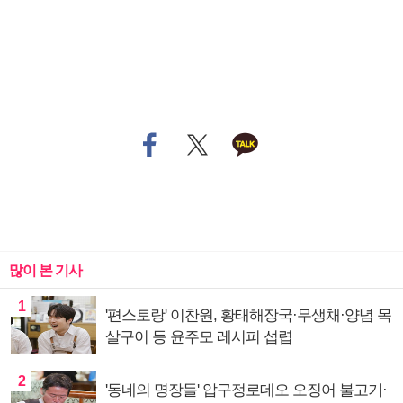
많이 본 기사
1
'편스토랑' 이찬원, 황태해장국·무생채·양념 목
살구이 등 윤주모 레시피 섭렵
2
'동네의 명장들' 압구정로데오 오징어 불고기·