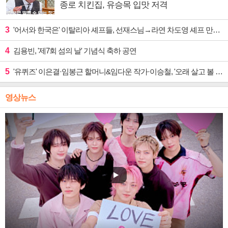
종로 치킨집, 유승목 입맛 저격
3
'어서와 한국은' 이탈리아 셰프들, 선재스님→라연 차도영 셰프 만난다
4
김용빈, '제7회 섬의 날' 기념식 축하 공연
5
'유퀴즈' 이은결·임봉근 할머니&임다운 작가·이승철, '오래 살고 볼 일' 특집 출격
영상뉴스