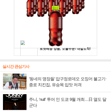
실시간 관심기사
'동네의 명장들' 압구정로데오 오징어 불고기·
종로 치킨집, 유승목 입맛 저격
주니, ‘null’ 투어 인 도쿄 9월 개최…日 열도 달
군다