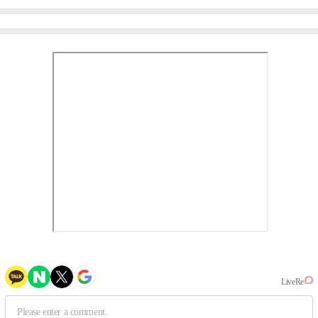
이비몬스터, YG DNA 계승
뱅·투애니원·블랙핑크, YG
③
만의 문법②