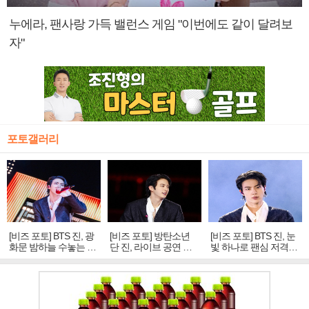
누에라, 팬사랑 가득 밸런스 게임 "이번에도 같이 달려보
자"
포토갤러리
[비즈 포토] BTS 진, 광
[비즈 포토] 방탄소년
[비즈 포토] BTS 진, 눈
화문 밤하늘 수놓는 '비
단 진, 라이브 공연 중
빛 하나로 팬심 저격…
주얼 킹'의 열창
빛나는 독보적 아우라
독보적 카리스마