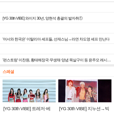
[YG 30th VIBE] 와이지 30년, 양현석 총괄의 발자취①
'어서와 한국은' 이탈리아 셰프들, 선재스님→라연 차도영 셰프 만난다
'편스토랑' 이찬원, 황태해장국·무생채·양념 목살구이 등 윤주모 레시피 섭렵
스페셜
[YG 30th VIBE] 트레저·베
[YG 30th VIBE] 지누션→빅