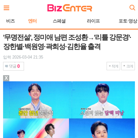
본
문
바
비즈
엔터
스페셜
라이프
포토·영상
로
가
기
'무명전설', 정미애 남편 조성환→'리틀 강문경'·
장한별·백원영·곽희성·김한율 출격
입력 2026-03-04 21:35
0
댓글
작게
크게
X