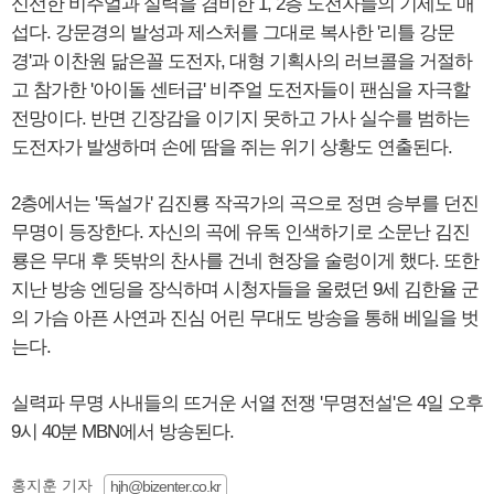
신선한 비주얼과 실력을 겸비한 1, 2층 도전자들의 기세도 매
섭다. 강문경의 발성과 제스처를 그대로 복사한 '리틀 강문
경'과 이찬원 닮은꼴 도전자, 대형 기획사의 러브콜을 거절하
고 참가한 '아이돌 센터급' 비주얼 도전자들이 팬심을 자극할
전망이다. 반면 긴장감을 이기지 못하고 가사 실수를 범하는
도전자가 발생하며 손에 땀을 쥐는 위기 상황도 연출된다.
2층에서는 '독설가' 김진룡 작곡가의 곡으로 정면 승부를 던진
무명이 등장한다. 자신의 곡에 유독 인색하기로 소문난 김진
룡은 무대 후 뜻밖의 찬사를 건네 현장을 술렁이게 했다. 또한
지난 방송 엔딩을 장식하며 시청자들을 울렸던 9세 김한율 군
의 가슴 아픈 사연과 진심 어린 무대도 방송을 통해 베일을 벗
는다.
실력파 무명 사내들의 뜨거운 서열 전쟁 '무명전설'은 4일 오후
9시 40분 MBN에서 방송된다.
홍지훈 기자
hjh@bizenter.co.kr