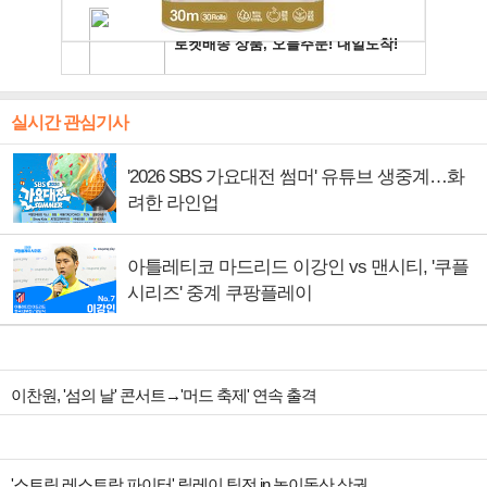
실시간 관심기사
'2026 SBS 가요대전 썸머' 유튜브 생중계…화
려한 라인업
아틀레티코 마드리드 이강인 vs 맨시티, '쿠플
시리즈' 중계 쿠팡플레이
이찬원, '섬의 날' 콘서트→'머드 축제' 연속 출격
'스트릿 레스토랑 파이터' 릴레이 팀전 in 놀이동산 상권