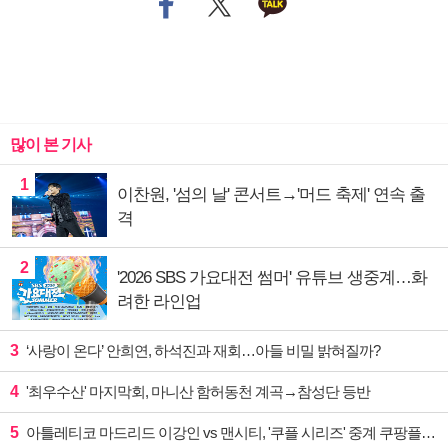
많이 본 기사
1
이찬원, '섬의 날' 콘서트→'머드 축제' 연속 출
격
2
'2026 SBS 가요대전 썸머' 유튜브 생중계…화
려한 라인업
3
‘사랑이 온다’ 안희연, 하석진과 재회…아들 비밀 밝혀질까?
4
'최우수산' 마지막회, 마니산 함허동천 계곡→참성단 등반
5
아틀레티코 마드리드 이강인 vs 맨시티, '쿠플 시리즈' 중계 쿠팡플레이