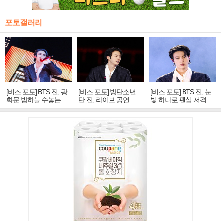
포토갤러리
[비즈 포토] BTS 진, 광
[비즈 포토] 방탄소년
[비즈 포토] BTS 진, 눈
화문 밤하늘 수놓는 '비
단 진, 라이브 공연 중
빛 하나로 팬심 저격…
주얼 킹'의 열창
빛나는 독보적 아우라
독보적 카리스마