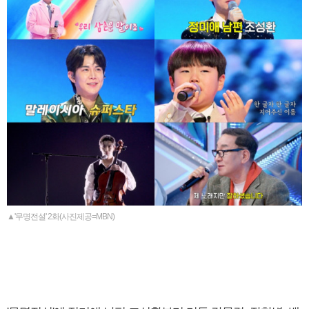
▲'무명전설' 2화(사진제공=MBN)