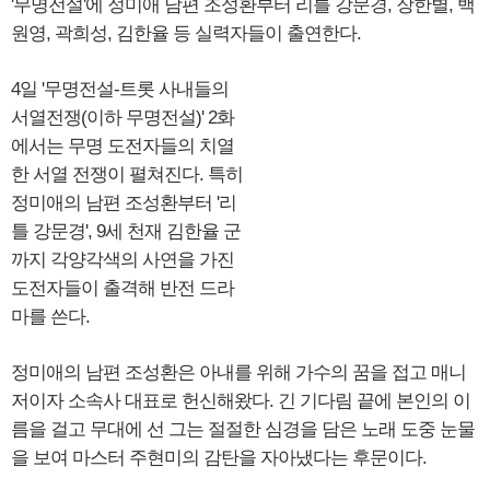
'무명전설'에 정미애 남편 조성환부터 리틀 강문경, 장한별, 백
원영, 곽희성, 김한율 등 실력자들이 출연한다.
4일 '무명전설-트롯 사내들의
서열전쟁(이하 무명전설)' 2화
에서는 무명 도전자들의 치열
한 서열 전쟁이 펼쳐진다. 특히
정미애의 남편 조성환부터 '리
틀 강문경', 9세 천재 김한율 군
까지 각양각색의 사연을 가진
도전자들이 출격해 반전 드라
마를 쓴다.
정미애의 남편 조성환은 아내를 위해 가수의 꿈을 접고 매니
저이자 소속사 대표로 헌신해왔다. 긴 기다림 끝에 본인의 이
름을 걸고 무대에 선 그는 절절한 심경을 담은 노래 도중 눈물
을 보여 마스터 주현미의 감탄을 자아냈다는 후문이다.