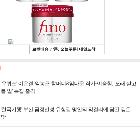
사
'유퀴즈' 이은결·임봉근 할머니&임다운 작가·이승철, '오래 살고
볼 일' 특집 출격
'한국기행' 부산 금정산성 유청길 명인의 막걸리에 담긴 깊은
맛