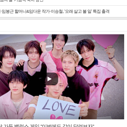
·임봉근 할머니&임다운 작가·이승철, '오래 살고 볼 일' 특집 출격
랑 가득 밸런스 게임 "이번에도 같이 달려보자"