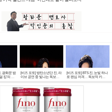
진, 광화문 밤
[비즈 포토] 방탄소년단 진, 라
[비즈 포토] BTS 진, 눈빛 하나
얼 킹'의 열
이브 공연 중 빛나는 독보적
로 팬심 저격… 독보적 카리
아우라
스마