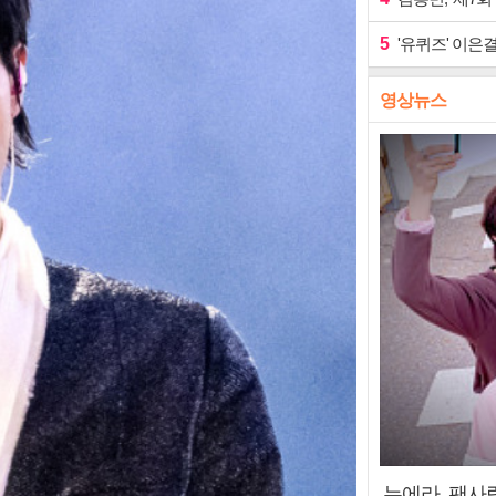
5
'유퀴즈' 이은결
영상뉴스
누에라, 팬사