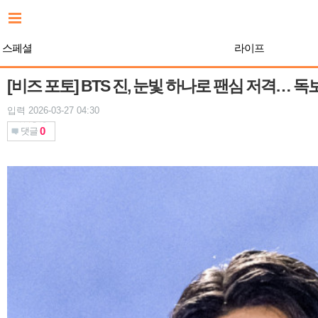
본
문
바
스페셜
라이프
로
가
기
[비즈 포토] BTS 진, 눈빛 하나로 팬심 저격… 
입력 2026-03-27 04:30
0
댓글