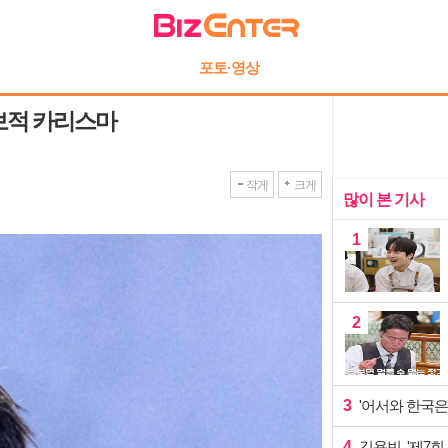
포토·영상
독보적 카리스마
작게
크게
많이 본 기사
1
2
3
'어서와 한국은
4
김용빈, '제7회