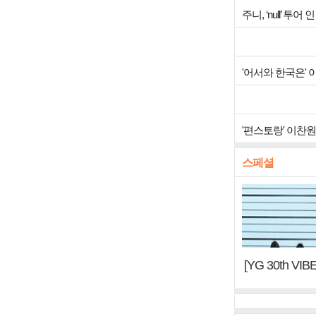
주니, ‘null’ 
'어서와 한국은'
'편스토랑' 이찬
스페셜
[YG 30th 
터, YG DNA