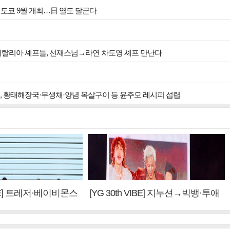
투어 인 도쿄 9월 개최…日 열도 달군다
 이탈리아 셰프들, 선재스님→라연 차도영 셰프 만난다
원, 황태해장국·무생채·양념 목살구이 등 윤주모 레시피 섭렵
VIBE] 트레저·베이비몬스
[YG 30th VIBE] 지누션→빅뱅·투애
 계승③
니원·블랙핑크, YG만의 문법②