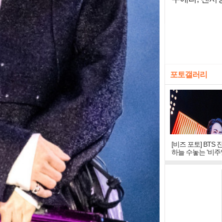
포토갤러리
[비즈 포토] BTS 
하늘 수놓는 '비주
창