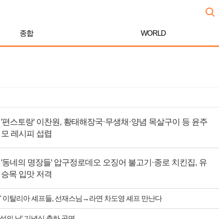
종합
WORLD
'편스토랑' 이찬원, 황태해장국·무생채·양념 목살구이 등 윤주
모 레시피 섭렵
'동네의 명장들' 압구정로데오 오징어 불고기·종로 치킨집, 유
승목 입맛 저격
' 이탈리아 셰프들, 선재스님→라연 차도영 셰프 만난다
 섬의 날' 기념식 축하 공연