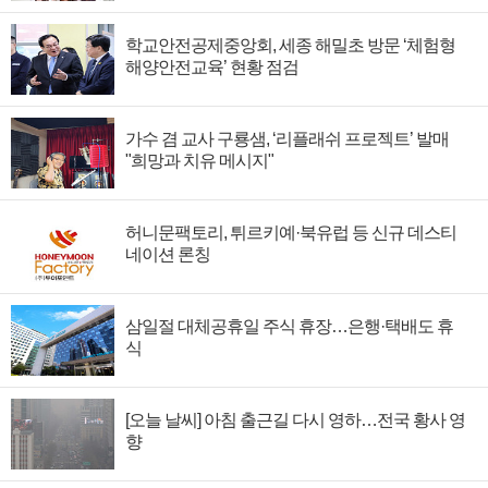
학교안전공제중앙회, 세종 해밀초 방문 ‘체험형
해양안전교육’ 현황 점검
가수 겸 교사 구룡샘, ‘리플래쉬 프로젝트’ 발매
"희망과 치유 메시지"
허니문팩토리, 튀르키예·북유럽 등 신규 데스티
네이션 론칭
삼일절 대체공휴일 주식 휴장…은행·택배도 휴
식
[오늘 날씨] 아침 출근길 다시 영하…전국 황사 영
향