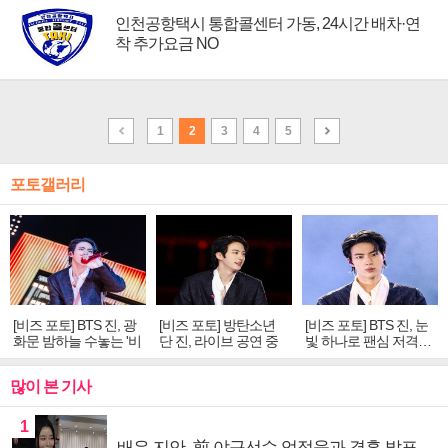
인천공항택시 통합콜센터 가동, 24시간 배차·연
착 추가요금 NO
1
2
3
4
5
포토갤러리
[비즈 포토] BTS 진, 광
[비즈 포토] 방탄소년
[비즈 포토] BTS 진, 눈
화문 밤하늘 수놓는 '비
단 진, 라이브 공연 중
빛 하나로 팬심 저격…
주얼 킹'의 열창
빛나는 독보적 아우라
독보적 카리스마
많이 본 기사
1
배우 지안, 前 야구선수 엄정욱과 결혼 발표