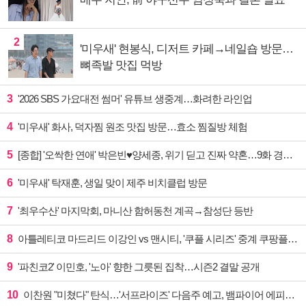
2
'미우새' 현봉식, 디저트 카페→네일숍 방문…
뼈족발 맛집 먹방
3
'2026 SBS 가요대전 썸머' 유튜브 생중계…화려한 라인업
4
'미우새' 화사, 덕자찜 원조 맛집 방문…효소 찜질방 체험
5
[종합] '오싹한 연애' 박은빈♥양세종, 위기 딛고 진짜 약혼…9화 경영권 사수 작전 예고
6
'미우새' 탁재훈, 생일 맞이 제주 비치클럽 방문
7
'최우수산' 마지막회, 마니산 함허동천 계곡→참성단 등반
8
아틀레티코 마드리드 이강인 vs 맨시티, '쿠플 시리즈' 중계 쿠팡플레이
9
'파친코2' 이민호, '노아' 향한 그릇된 집착…시즌2 결말 공개
10
이찬원 "미쳤다" 탄식…'서프라이즈' 다음주 예고, 뱀파이어 에피소드