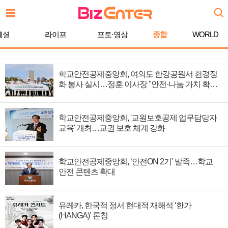
페셜
라이프
포토·영상
종합
WORLD
학교안전공제중앙회, 여의도 한강공원서 환경정
화 봉사 실시…정훈 이사장 "안전·나눔 가치 확
산"
학교안전공제중앙회, '교원보호공제 업무담당자
교육' 개최…교권 보호 체계 강화
학교안전공제중앙회, ‘안전ON 2기’ 발족…학교
안전 콘텐츠 확대
유레카, 한국적 정서 현대적 재해석 ‘한가
(HANGA)’ 론칭