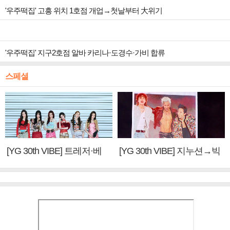
'우주떡집' 고흥 위치 1호점 개업→첫날부터 大위기
'우주떡집' 지구2호점 알바 카리나·도경수·가비 합류
스페셜
[YG 30th VIBE] 트레저·베
[YG 30th VIBE] 지누션→빅
이비몬스터, YG DNA 계승
뱅·투애니원·블랙핑크, YG
③
만의 문법②