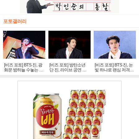
포토갤러리
[비즈 포토] BTS 진, 광
[비즈 포토] 방탄소년
[비즈 포토] BTS 진, 눈
화문 밤하늘 수놓는 '비
단 진, 라이브 공연 중
빛 하나로 팬심 저격…
주얼 킹'의 열창
빛나는 독보적 아우라
독보적 카리스마