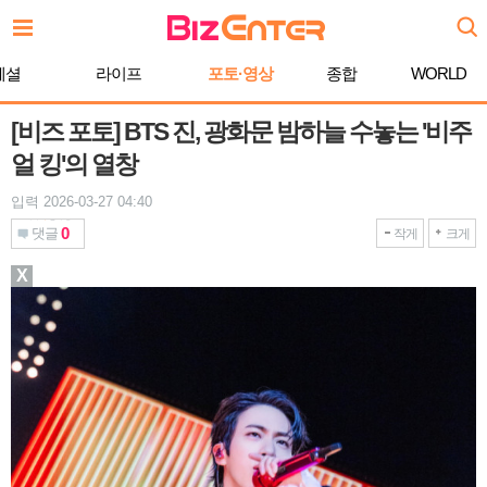
본
문
바
페셜
라이프
포토·영상
종합
WORLD
로
가
기
[비즈 포토] BTS 진, 광화문 밤하늘 수놓는 '비주
얼 킹'의 열창
입력 2026-03-27 04:40
0
댓글
작게
크게
X