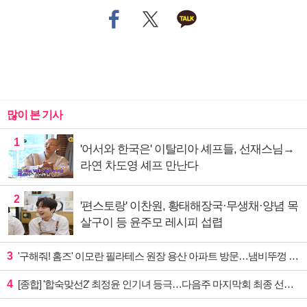
많이 본 기사
1
'어서와 한국은' 이탈리아 셰프들, 선재스님→
라연 차도영 셰프 만난다
2
'편스토랑' 이찬원, 황태해장국·무생채·양념 목
살구이 등 윤주모 레시피 섭렵
3
'구해줘! 홈즈' 이모란 필라테스 원장 용산 아파트 방문…냄비뚜껑 운동법 소개
4
[종합] '합숙맞선2' 최정윤 인기녀 등극…다음주 마지막회 최종 선택 예고