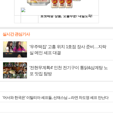
실시간 관심기사
'우주떡집' 고흥 위치 1호점 장사 준비…지락
실 메인 셰프 대결
'전현무계획4' 인천 전기구이 통닭&삼계탕 노
포 맛집 탐방
'어서와 한국은' 이탈리아 셰프들, 선재스님→라연 차도영 셰프 만난다