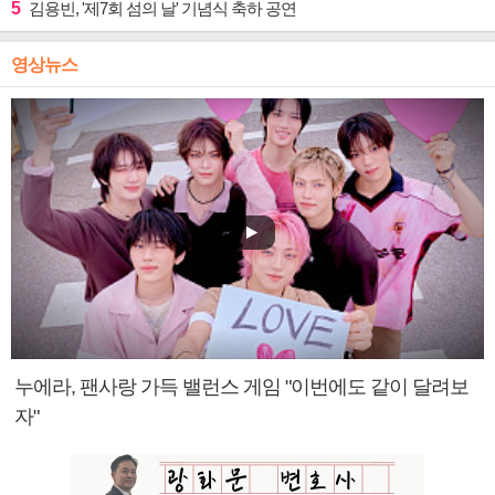
5
김용빈, '제7회 섬의 날' 기념식 축하 공연
영상뉴스
누에라, 팬사랑 가득 밸런스 게임 "이번에도 같이 달려보
자"