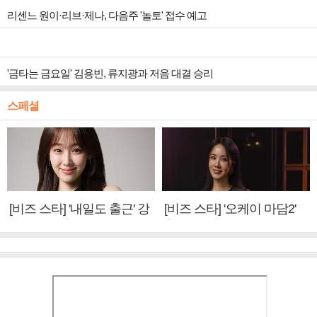
리센느 원이·리브·제나, 다음주 '놀토' 접수 예고
'금타는 금요일' 김용빈, 류지광과 저음 대결 승리
스페셜
[비즈 스타] '내일도 출근' 강
[비즈 스타] '오케이 마담2'
미나 "아이오아이 불화설?
엄정화 "6년 만의 속편 제
사실 아냐"(인터뷰)
작, 하늘의 뜻"(인터뷰)