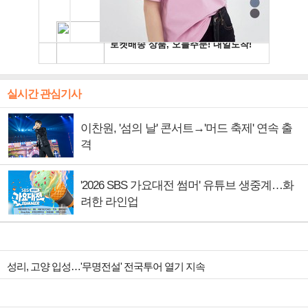
실시간 관심기사
이찬원, '섬의 날' 콘서트→'머드 축제' 연속 출
격
'2026 SBS 가요대전 썸머' 유튜브 생중계…화
려한 라인업
성리, 고양 입성…'무명전설' 전국투어 열기 지속