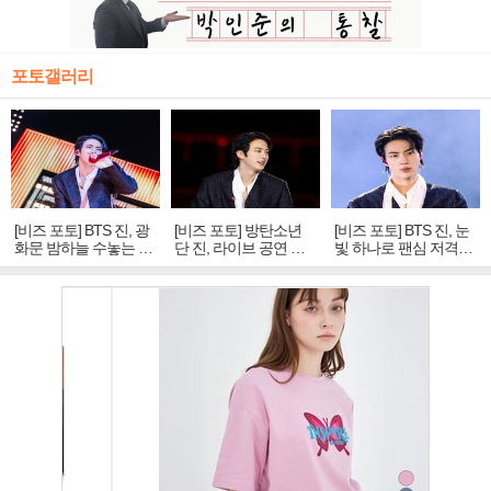
포토갤러리
[비즈 포토] BTS 진, 광
[비즈 포토] 방탄소년
[비즈 포토] BTS 진, 눈
화문 밤하늘 수놓는 '비
단 진, 라이브 공연 중
빛 하나로 팬심 저격…
주얼 킹'의 열창
빛나는 독보적 아우라
독보적 카리스마