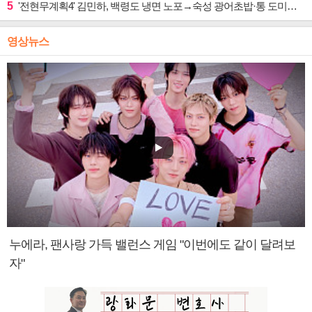
5
'전현무계획4' 김민하, 백령도 냉면 노포→숙성 광어초밥·통 도미찜 맛집 탐방
영상뉴스
누에라, 팬사랑 가득 밸런스 게임 "이번에도 같이 달려보
자"