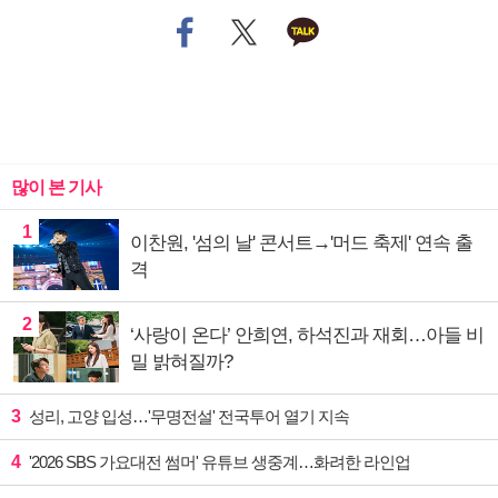
많이 본 기사
1
이찬원, '섬의 날' 콘서트→'머드 축제' 연속 출
격
2
‘사랑이 온다’ 안희연, 하석진과 재회…아들 비
밀 밝혀질까?
3
성리, 고양 입성…'무명전설' 전국투어 열기 지속
4
'2026 SBS 가요대전 썸머' 유튜브 생중계…화려한 라인업