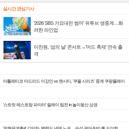
실시간 관심기사
'2026 SBS 가요대전 썸머' 유튜브 생중계…화
려한 라인업
이찬원, '섬의 날' 콘서트→'머드 축제' 연속 출
격
아틀레티코 마드리드 이강인 vs 맨시티, '쿠플 시리즈' 중계 쿠팡플레이
'스트릿 레스토랑 파이터' 릴레이 팀전 in 놀이동산 상권
'전현무계획4' 김민하, 백령도 냉면 노포→숙성 광어초밥·통 도미찜 맛집 탐방