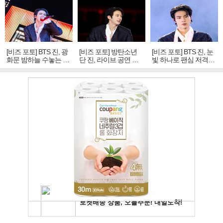
[비즈 포토] BTS 진, 광
[비즈 포토] 방탄소년
[비즈 포토] BTS 진, 눈
화문 밤하늘 수놓는 '비
단 진, 라이브 공연 중
빛 하나로 팬심 저격…
주얼 킹'의 열창
빛나는 독보적 아우라
독보적 카리스마