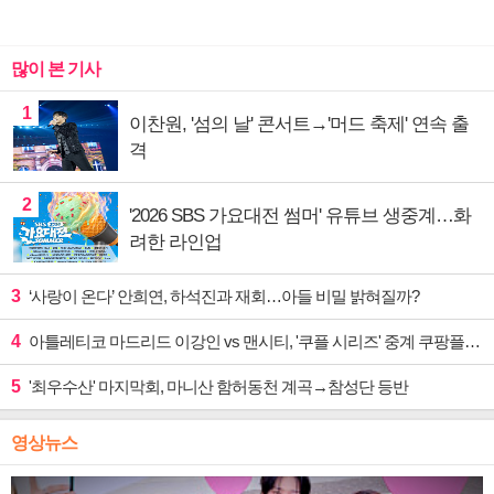
많이 본 기사
1
이찬원, '섬의 날' 콘서트→'머드 축제' 연속 출
격
2
'2026 SBS 가요대전 썸머' 유튜브 생중계…화
려한 라인업
3
‘사랑이 온다’ 안희연, 하석진과 재회…아들 비밀 밝혀질까?
4
아틀레티코 마드리드 이강인 vs 맨시티, '쿠플 시리즈' 중계 쿠팡플레이
5
'최우수산' 마지막회, 마니산 함허동천 계곡→참성단 등반
영상뉴스