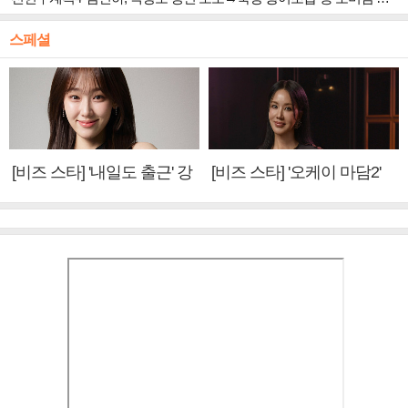
스페셜
[비즈 스타] '내일도 출근' 강
[비즈 스타] '오케이 마담2'
미나 "아이오아이 불화설?
엄정화 "6년 만의 속편 제
사실 아냐"(인터뷰)
작, 하늘의 뜻"(인터뷰)