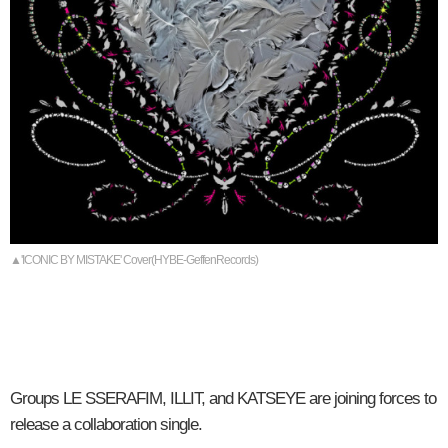
▲'ICONIC BY MISTAKE' Cover(HYBE-GeffenRecords)
Groups LE SSERAFIM, ILLIT, and KATSEYE are joining forces to
release a collaboration single.