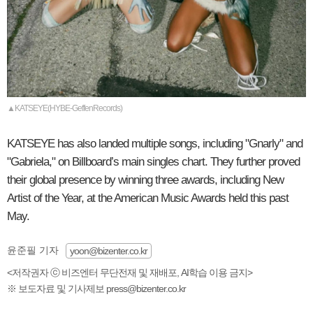
▲KATSEYE(HYBE-GeffenRecords)
KATSEYE has also landed multiple songs, including "Gnarly" and
"Gabriela," on Billboard’s main singles chart. They further proved
their global presence by winning three awards, including New
Artist of the Year, at the American Music Awards held this past
May.
윤준필 기자
yoon@bizenter.co.kr
<저작권자 ⓒ 비즈엔터 무단전재 및 재배포, AI학습 이용 금지>
※ 보도자료 및 기사제보 press@bizenter.co.kr