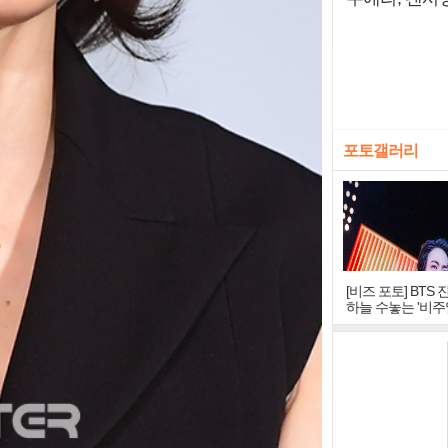
포토갤러리
[비즈 포토] BTS 
하늘 수놓는 '비주
창