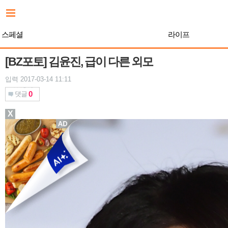
본
문
바
스페셜
라이프
로
가
기
[BZ포토] 김윤진, 급이 다른 외모
입력 2017-03-14 11:11
0
댓글
X