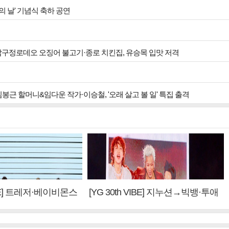
섬의 날' 기념식 축하 공연
 압구정로데오 오징어 불고기·종로 치킨집, 유승목 입맛 저격
임봉근 할머니&임다운 작가·이승철, '오래 살고 볼 일' 특집 출격
VIBE] 트레저·베이비몬스
[YG 30th VIBE] 지누션→빅뱅·투애
 계승③
니원·블랙핑크, YG만의 문법②