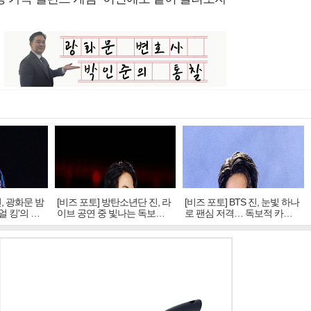
진, 광화문 밤
[비즈 포토] 방탄소년단 진, 라
[비즈 포토] BTS 진, 눈빛 하나
얼 킹'의 열
이브 공연 중 빛나는 독보적
로 팬심 저격… 독보적 카리
아우라
스마