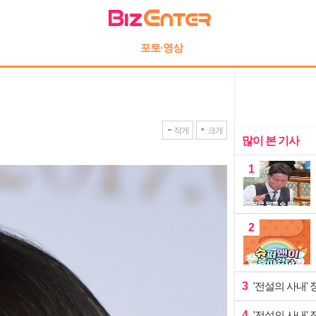
포토·영상
작게
크게
많이 본 기사
1
2
3
'전설의 사내'
4
'전설의 사내' 