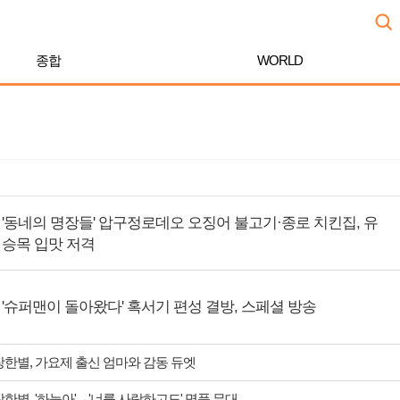
종합
WORLD
'동네의 명장들' 압구정로데오 오징어 불고기·종로 치킨집, 유
승목 입맛 저격
'슈퍼맨이 돌아왔다' 혹서기 편성 결방, 스페셜 방송
 장한별, 가요제 출신 엄마와 감동 듀엣
장한별, '하늘아'→'너를 사랑하고도' 명품 무대