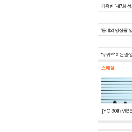
김용빈, '제7회 
'동네의 명장들'
'유퀴즈' 이은결·
스페셜
[YG 30th 
터, YG DNA