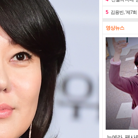
5
김용빈, '제7회
영상뉴스
누에라, 팬사