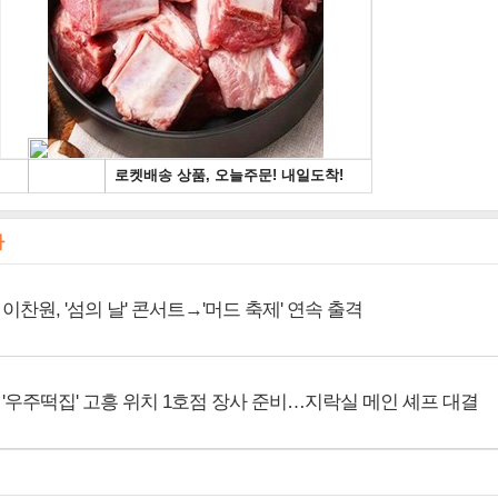
사
이찬원, '섬의 날' 콘서트→'머드 축제' 연속 출격
'우주떡집' 고흥 위치 1호점 장사 준비…지락실 메인 셰프 대결