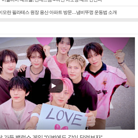
' 이모란 필라테스 원장 용산 아파트 방문…냄비뚜껑 운동법 소개
랑 가득 밸런스 게임 "이번에도 같이 달려보자"