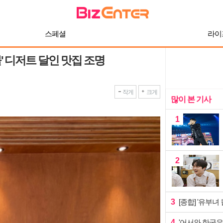
스페셜
라이
물' 디저트 달인 맛집 조명
작게
크게
많이 본 기사
1
2
3
[종합] '유부녀
4
'어서와 한국은