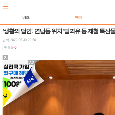
본
문
바
비즈
엔터
로
가
기
'생활의 달인', 연남동 위치 '밀푀유 등 제철 특산
입력 2022-05-30 20:50
0
댓글
X