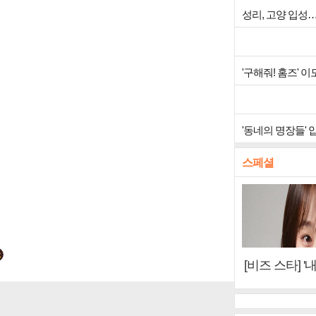
성리, 고양 입성
'구해줘! 홈즈'
'동네의 명장들'
스페셜
[비즈 스타] '
이오아이 불화
뷰)