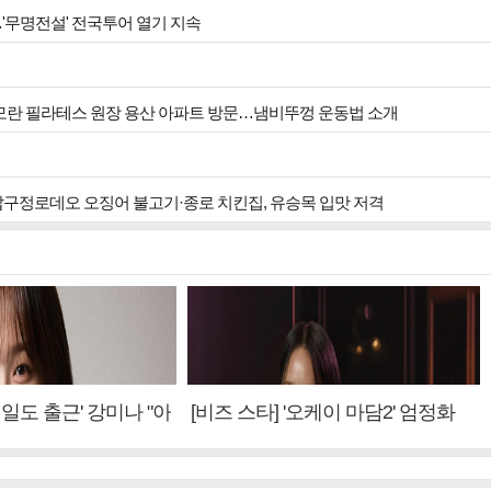
…'무명전설' 전국투어 열기 지속
 이모란 필라테스 원장 용산 아파트 방문…냄비뚜껑 운동법 소개
 압구정로데오 오징어 불고기·종로 치킨집, 유승목 입맛 저격
내일도 출근' 강미나 "아
[비즈 스타] '오케이 마담2' 엄정화
설? 사실 아냐"(인터
"6년 만의 속편 제작, 하늘의 뜻"(인
터뷰)