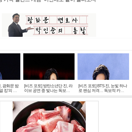
진, 광화문 밤
[비즈 포토] 방탄소년단 진, 라
[비즈 포토] BTS 진, 눈빛 하나
얼 킹'의 열
이브 공연 중 빛나는 독보적
로 팬심 저격… 독보적 카리
아우라
스마