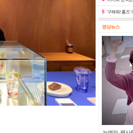
5
'구해줘! 홈즈
영상뉴스
누에라, 팬사