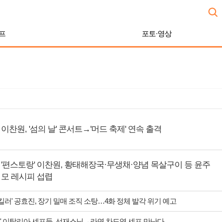
프
포토·영상
이찬원, '섬의 날' 콘서트→'머드 축제' 연속 출격
'편스토랑' 이찬원, 황태해장국·무생채·양념 목살구이 등 윤주
모 레시피 섭렵
 킬러' 공효진, 장기 밀매 조직 소탕…4화 정체 발각 위기 예고
' 이탈리아 셰프들, 선재스님→라연 차도영 셰프 만난다