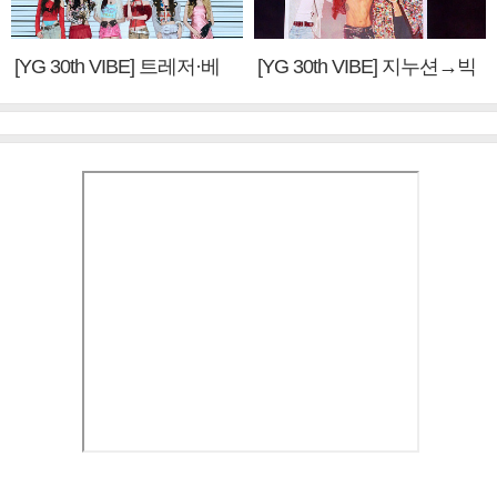
[YG 30th VIBE] 트레저·베
[YG 30th VIBE] 지누션→빅
이비몬스터, YG DNA 계승
뱅·투애니원·블랙핑크, YG
③
만의 문법②