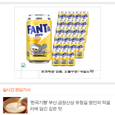
주얼 킹'의 열창
빛나는 독보적 아우라
독보적 카리스마
실시간 관심기사
'한국기행' 부산 금정산성 유청길 명인의 막걸
리에 담긴 깊은 맛