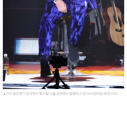
▲가수 장민호가 전국투어 '호시절' 서울 공연에서 열창하고 있다.(사진제공=밝은누리)