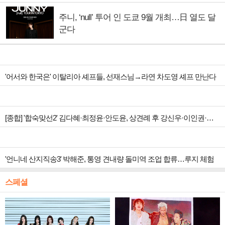
주니, ‘null’ 투어 인 도쿄 9월 개최…日 열도 달
군다
'어서와 한국은' 이탈리아 셰프들, 선재스님→라연 차도영 셰프 만난다
[종합] '합숙맞선2' 김다혜·최정윤·안도윤, 상견례 후 강신우·이인권·권예찬 향한 마음 변화
'언니네 산지직송3' 박해준, 통영 견내량 돌미역 조업 합류…루지 체험
스페셜