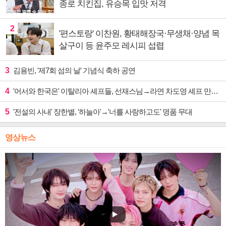
종로 치킨집, 유승목 입맛 저격
2
'편스토랑' 이찬원, 황태해장국·무생채·양념 목
살구이 등 윤주모 레시피 섭렵
3
김용빈, '제7회 섬의 날' 기념식 축하 공연
4
'어서와 한국은' 이탈리아 셰프들, 선재스님→라연 차도영 셰프 만난다
5
'전설의 사내' 장한별, '하늘아'→'너를 사랑하고도' 명품 무대
영상뉴스