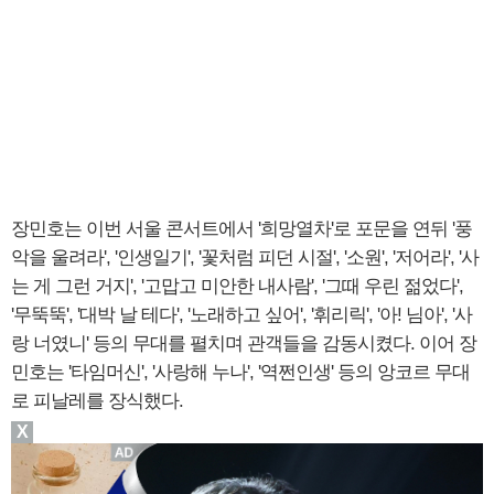
장민호는 이번 서울 콘서트에서 '희망열차'로 포문을 연뒤 '풍
악을 울려라', '인생일기', '꽃처럼 피던 시절', '소원', '저어라', '사
는 게 그런 거지', '고맙고 미안한 내사람', '그때 우린 젊었다',
'무뚝뚝', '대박 날 테다', '노래하고 싶어', '휘리릭', '아! 님아', '사
랑 너였니' 등의 무대를 펼치며 관객들을 감동시켰다. 이어 장
민호는 '타임머신', '사랑해 누나', '역쩐인생' 등의 앙코르 무대
로 피날레를 장식했다.
X