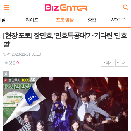
본
문
바
페셜
라이프
포토·영상
종합
WORLD
로
가
기
[현장 포토] 장민호, '민호특공대'가 기다린 '민호
별'
입력 2023-11-21 01:10
0
댓글
작게
크게
X