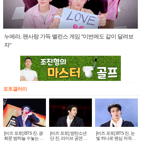
누에라, 팬사랑 가득 밸런스 게임 "이번에도 같이 달려보
자"
포토갤러리
[비즈 포토] BTS 진, 광
[비즈 포토] 방탄소년
[비즈 포토] BTS 진, 눈
화문 밤하늘 수놓는 '비
단 진, 라이브 공연 중
빛 하나로 팬심 저격…