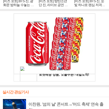
[비즈 포토] BTS 진, 광
[비즈 포토] 방탄소년
[비즈 포토] BTS 진, 눈
화문 밤하늘 수놓는 '비
단 진, 라이브 공연 중
빛 하나로 팬심 저격…
주얼 킹'의 열창
빛나는 독보적 아우라
독보적 카리스마
실시간 관심기사
이찬원, '섬의 날' 콘서트→'머드 축제' 연속 출