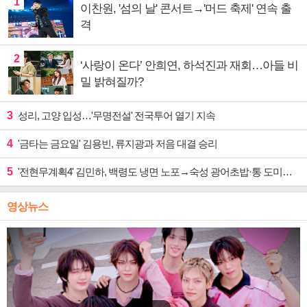
1
이찬원, '섬의 날' 콘서트→'머드 축제' 연속 출
격
2
‘사랑이 온다’ 안희연, 하석진과 재회…아들 비
밀 밝혀질까?
3
성리, 고양 입성…'무명전설' 전국투어 열기 지속
4
'금타는 금요일' 김용빈, 류지광과 저음 대결 승리
5
'전현무계획4' 김민하, 백령도 냉면 노포→숙성 광어초밥·통 도미찜 맛집 탐방
영상뉴스