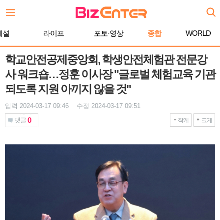
본
문
바
페셜
라이프
포토·영상
종합
WORLD
로
가
기
학교안전공제중앙회, 학생안전체험관 전문강
사 워크숍…정훈 이사장 "글로벌 체험교육 기관
되도록 지원 아끼지 않을 것"
입력 2024-03-17 09:46 수정 2024-03-17 09:51
0
댓글
작게
크게