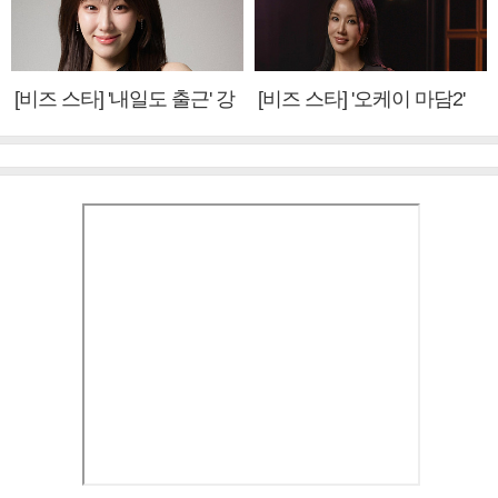
[비즈 스타] '내일도 출근' 강
[비즈 스타] '오케이 마담2'
미나 "아이오아이 불화설?
엄정화 "6년 만의 속편 제
사실 아냐"(인터뷰)
작, 하늘의 뜻"(인터뷰)