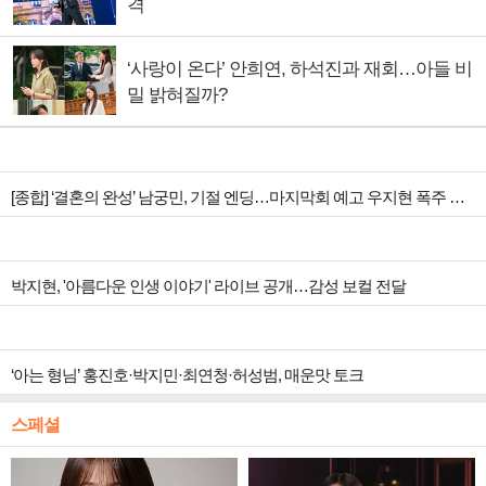
격
‘사랑이 온다’ 안희연, 하석진과 재회…아들 비
밀 밝혀질까?
[종합] ‘결혼의 완성’ 남궁민, 기절 엔딩…마지막회 예고 우지현 폭주 결말은?
박지현, '아름다운 인생 이야기' 라이브 공개…감성 보컬 전달
‘아는 형님’ 홍진호·박지민·최연청·허성범, 매운맛 토크
스페셜