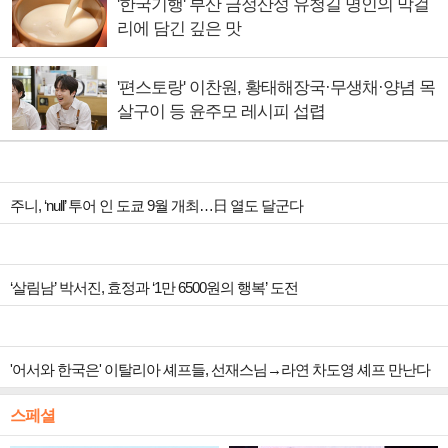
'한국기행' 부산 금정산성 유청길 명인의 막걸
리에 담긴 깊은 맛
'편스토랑' 이찬원, 황태해장국·무생채·양념 목
살구이 등 윤주모 레시피 섭렵
주니, ‘null’ 투어 인 도쿄 9월 개최…日 열도 달군다
‘살림남’ 박서진, 효정과 ‘1만 6500원의 행복’ 도전
'어서와 한국은' 이탈리아 셰프들, 선재스님→라연 차도영 셰프 만난다
스페셜