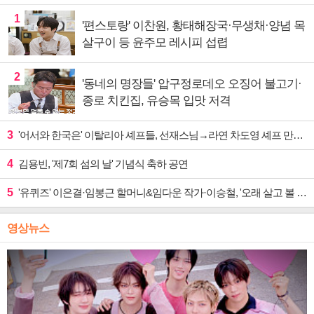
1
'편스토랑' 이찬원, 황태해장국·무생채·양념 목
살구이 등 윤주모 레시피 섭렵
2
'동네의 명장들' 압구정로데오 오징어 불고기·
종로 치킨집, 유승목 입맛 저격
3
'어서와 한국은' 이탈리아 셰프들, 선재스님→라연 차도영 셰프 만난다
4
김용빈, '제7회 섬의 날' 기념식 축하 공연
5
'유퀴즈' 이은결·임봉근 할머니&임다운 작가·이승철, '오래 살고 볼 일' 특집 출격
영상뉴스