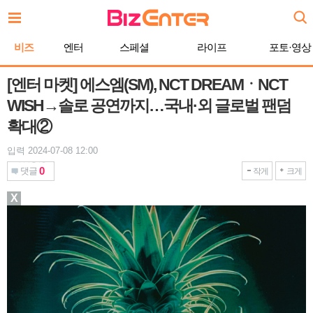
본
문
바
비즈
엔터
스페셜
라이프
포토·영상
로
가
기
[엔터 마켓] 에스엠(SM), NCT DREAMㆍNCT
WISH→솔로 공연까지…국내·외 글로벌 팬덤
확대②
입력 2024-07-08 12:00
0
댓글
작게
크게
X