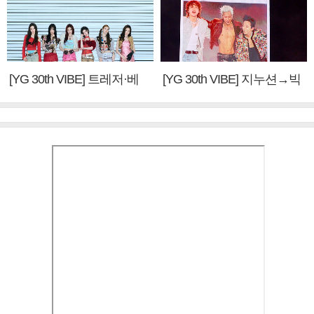
[YG 30th VIBE] 트레저·베
[YG 30th VIBE] 지누션→빅
이비몬스터, YG DNA 계승
뱅·투애니원·블랙핑크, YG
③
만의 문법②