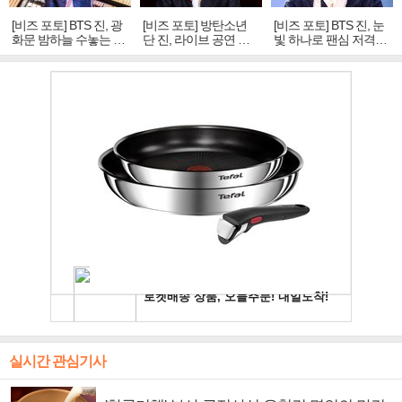
[비즈 포토] BTS 진, 광
[비즈 포토] 방탄소년
[비즈 포토] BTS 진, 눈
화문 밤하늘 수놓는 '비
단 진, 라이브 공연 중
빛 하나로 팬심 저격…
주얼 킹'의 열창
빛나는 독보적 아우라
독보적 카리스마
실시간 관심기사