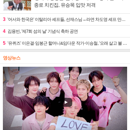
종로 치킨집, 유승목 입맛 저격
3
'어서와 한국은' 이탈리아 셰프들, 선재스님→라연 차도영 셰프 만난다
4
김용빈, '제7회 섬의 날' 기념식 축하 공연
5
'유퀴즈' 이은결·임봉근 할머니&임다운 작가·이승철, '오래 살고 볼 일' 특집 출격
영상뉴스