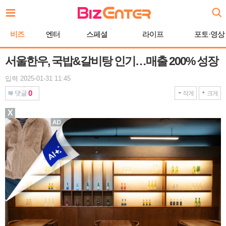
본
문
바
비즈
엔터
스페셜
라이프
포토·영상
로
가
기
서울한우, 국밥&갈비탕 인기…매출 200% 성장
입력 2025-01-31 11:45
0
댓글
작게
크게
X