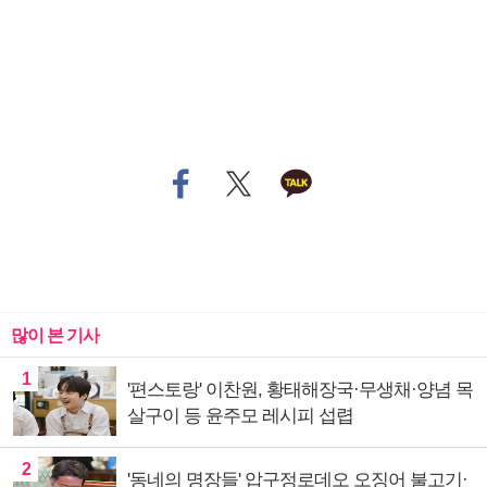
많이 본 기사
1
'편스토랑' 이찬원, 황태해장국·무생채·양념 목
살구이 등 윤주모 레시피 섭렵
2
'동네의 명장들' 압구정로데오 오징어 불고기·