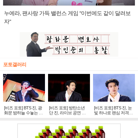
누에라, 팬사랑 가득 밸런스 게임 "이번에도 같이 달려보
자"
포토갤러리
[비즈 포토] BTS 진, 광
[비즈 포토] 방탄소년
[비즈 포토] BTS 진, 눈
화문 밤하늘 수놓는 '비
단 진, 라이브 공연 중
빛 하나로 팬심 저격…
주얼 킹'의 열창
빛나는 독보적 아우라
독보적 카리스마