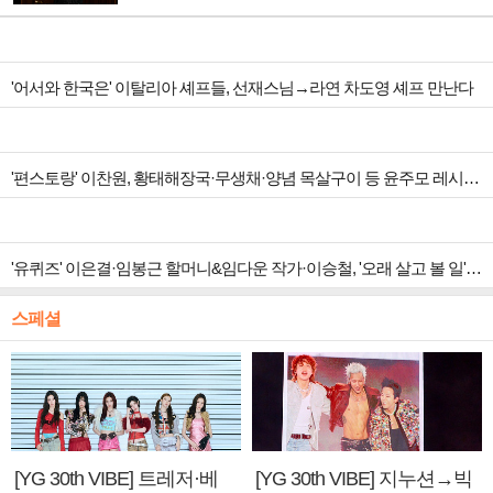
'어서와 한국은' 이탈리아 셰프들, 선재스님→라연 차도영 셰프 만난다
'편스토랑' 이찬원, 황태해장국·무생채·양념 목살구이 등 윤주모 레시피 섭렵
'유퀴즈' 이은결·임봉근 할머니&임다운 작가·이승철, '오래 살고 볼 일' 특집 출격
스페셜
[YG 30th VIBE] 트레저·베
[YG 30th VIBE] 지누션→빅