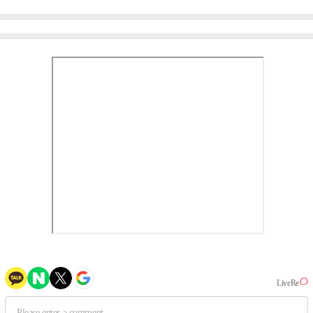
이비몬스터, YG DNA 계승
뱅·투애니원·블랙핑크, YG
③
만의 문법②