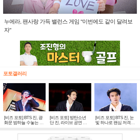
누에라, 팬사랑 가득 밸런스 게임 "이번에도 같이 달려보
자"
포토갤러리
[비즈 포토] BTS 진, 광
[비즈 포토] 방탄소년
[비즈 포토] BTS 진, 눈
화문 밤하늘 수놓는 '비
단 진, 라이브 공연 중
빛 하나로 팬심 저격…
주얼 킹'의 열창
빛나는 독보적 아우라
독보적 카리스마