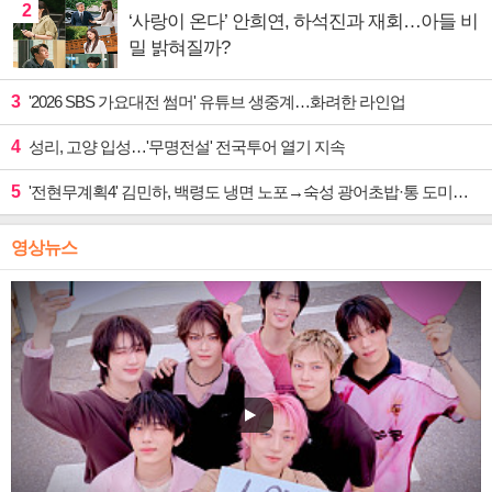
2
‘사랑이 온다’ 안희연, 하석진과 재회…아들 비
밀 밝혀질까?
3
'2026 SBS 가요대전 썸머' 유튜브 생중계…화려한 라인업
4
성리, 고양 입성…'무명전설' 전국투어 열기 지속
5
'전현무계획4' 김민하, 백령도 냉면 노포→숙성 광어초밥·통 도미찜 맛집 탐방
영상뉴스