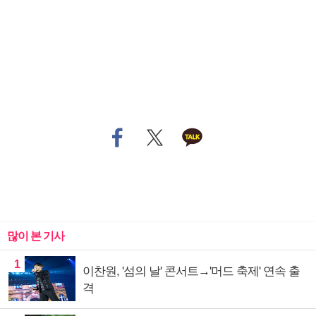
많이 본 기사
1
이찬원, '섬의 날' 콘서트→'머드 축제' 연속 출
격