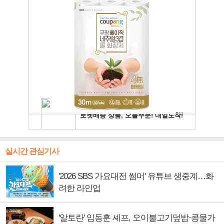
실시간 관심기사
'2026 SBS 가요대전 썸머' 유튜브 생중계…화
려한 라인업
'알토란' 임동훈 셰프, 오이불고기덮밥·콩물가