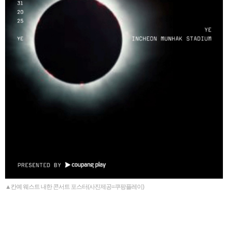
▲칸예 웨스트 내한 콘서트 포스터(사진제공=쿠팡플레이)