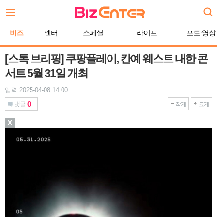
본
문
바
비즈
엔터
스페셜
라이프
포토·영상
로
가
기
[스톡 브리핑] 쿠팡플레이, 칸예 웨스트 내한 콘
서트 5월 31일 개최
입력 2025-04-08 14:00
0
댓글
작게
크게
X