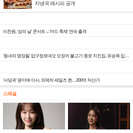
지냉국 레시피 공개
이찬원, '섬의 날' 콘서트→'머드 축제' 연속 출격
'동네의 명장들' 압구정로데오 오징어 불고기·종로 치킨집, 유승목 입맛 저격
'사당귀' 윤미애 이사, 외제차 세일즈 퀸…200억 자산가
스페셜