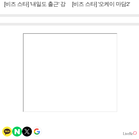
[비즈 스타] '내일도 출근' 강
[비즈 스타] '오케이 마담2'
미나 "아이오아이 불화설?
엄정화 "6년 만의 속편 제
사실 아냐"(인터뷰)
작, 하늘의 뜻"(인터뷰)