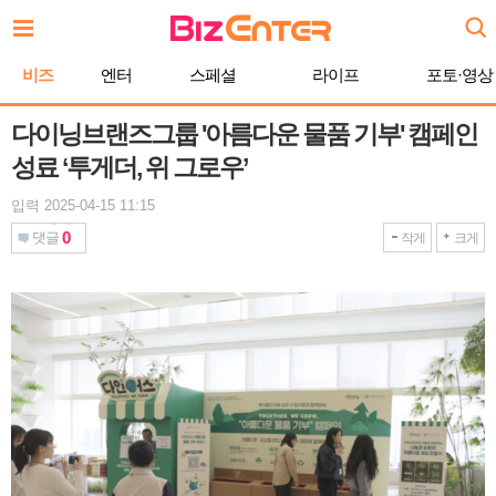
본
문
바
비즈
엔터
스페셜
라이프
포토·영상
로
가
기
다이닝브랜즈그룹 '아름다운 물품 기부' 캠페인
성료 ‘투게더, 위 그로우’
입력 2025-04-15 11:15
0
댓글
작게
크게