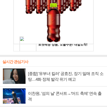
실시간 관심기사
[종합] '유부녀 킬러' 공효진, 장기 밀매 조직 소
탕…4화 정체 발각 위기 예고
이찬원, '섬의 날' 콘서트→'머드 축제' 연속 출
격