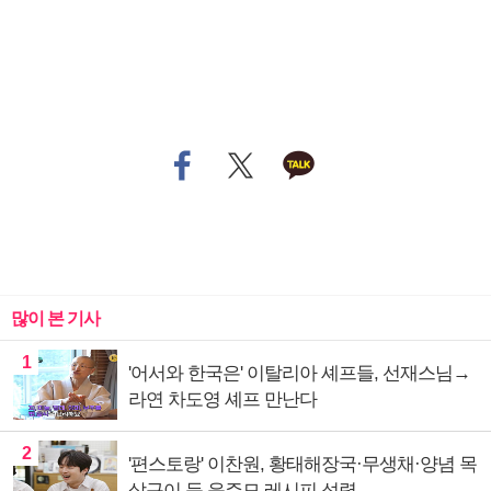
많이 본 기사
1
'어서와 한국은' 이탈리아 셰프들, 선재스님→
라연 차도영 셰프 만난다
2
'편스토랑' 이찬원, 황태해장국·무생채·양념 목
살구이 등 윤주모 레시피 섭렵