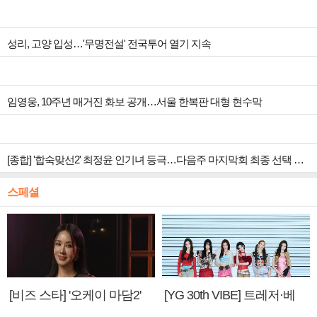
성리, 고양 입성…'무명전설' 전국투어 열기 지속
임영웅, 10주년 매거진 화보 공개…서울 한복판 대형 현수막
[종합] '합숙맞선2' 최정윤 인기녀 등극…다음주 마지막회 최종 선택 예고
스페셜
[비즈 스타] '오케이 마담2'
[YG 30th VIBE] 트레저·베
엄정화 "6년 만의 속편 제
이비몬스터, YG DNA 계승