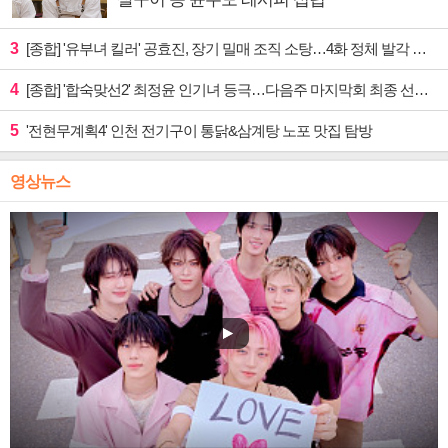
3
[종합] '유부녀 킬러' 공효진, 장기 밀매 조직 소탕…4화 정체 발각 위기 예고
4
[종합] '합숙맞선2' 최정윤 인기녀 등극…다음주 마지막회 최종 선택 예고
5
'전현무계획4' 인천 전기구이 통닭&삼계탕 노포 맛집 탐방
영상뉴스