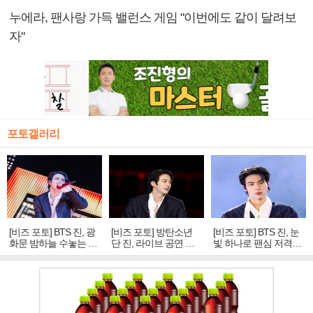
누에라, 팬사랑 가득 밸런스 게임 "이번에도 같이 달려보
자"
포토갤러리
[비즈 포토] BTS 진, 광
[비즈 포토] 방탄소년
[비즈 포토] BTS 진, 눈
화문 밤하늘 수놓는 '비
단 진, 라이브 공연 중
빛 하나로 팬심 저격…
주얼 킹'의 열창
빛나는 독보적 아우라
독보적 카리스마