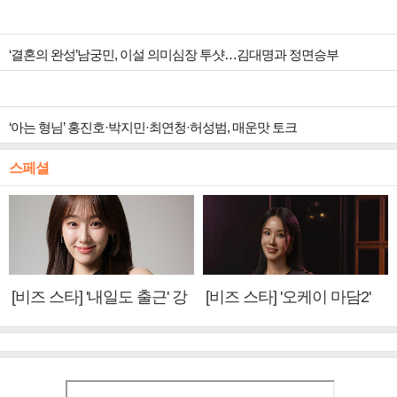
‘결혼의 완성’남궁민, 이설 의미심장 투샷…김대명과 정면승부
‘아는 형님’ 홍진호·박지민·최연청·허성범, 매운맛 토크
스페셜
[비즈 스타] '내일도 출근' 강
[비즈 스타] '오케이 마담2'
미나 "아이오아이 불화설?
엄정화 "6년 만의 속편 제
사실 아냐"(인터뷰)
작, 하늘의 뜻"(인터뷰)