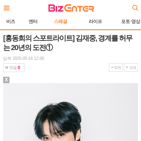
본
문
바
비즈
엔터
스페셜
라이프
포토·영상
로
가
기
[홍동희의 스포트라이트] 김재중, 경계를 허무
는 20년의 도전①
입력 2025-05-16 12:00
0
댓글
작게
크게
X