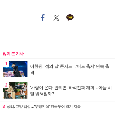
많이 본 기사
1
이찬원, '섬의 날' 콘서트→'머드 축제' 연속 출
격
2
‘사랑이 온다’ 안희연, 하석진과 재회…아들 비
밀 밝혀질까?
3
성리, 고양 입성…'무명전설' 전국투어 열기 지속