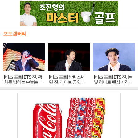
포토갤러리
[비즈 포토] BTS 진, 광
[비즈 포토] 방탄소년
[비즈 포토] BTS 진, 눈
화문 밤하늘 수놓는 '비
단 진, 라이브 공연 중
빛 하나로 팬심 저격…
주얼 킹'의 열창
빛나는 독보적 아우라
독보적 카리스마