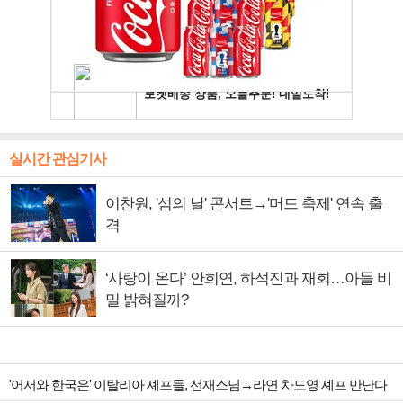
실시간 관심기사
이찬원, '섬의 날' 콘서트→'머드 축제' 연속 출
격
‘사랑이 온다’ 안희연, 하석진과 재회…아들 비
밀 밝혀질까?
'어서와 한국은' 이탈리아 셰프들, 선재스님→라연 차도영 셰프 만난다