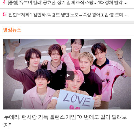
4
[종합] '유부녀 킬러' 공효진, 장기 밀매 조직 소탕…4화 정체 발각 위기 예고
5
'전현무계획4' 김민하, 백령도 냉면 노포→숙성 광어초밥·통 도미찜 맛집 탐방
영상뉴스
누에라, 팬사랑 가득 밸런스 게임 "이번에도 같이 달려보
자"