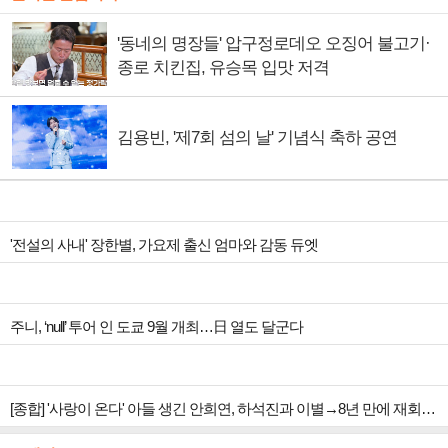
'동네의 명장들' 압구정로데오 오징어 불고기·
종로 치킨집, 유승목 입맛 저격
김용빈, '제7회 섬의 날' 기념식 축하 공연
'전설의 사내' 장한별, 가요제 출신 엄마와 감동 듀엣
주니, ‘null’ 투어 인 도쿄 9월 개최…日 열도 달군다
[종합] '사랑이 온다' 아들 생긴 안희연, 하석진과 이별→8년 만에 재회…5회 박유나 상견례 예고