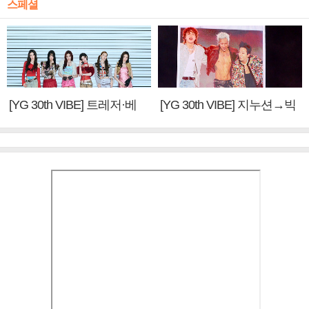
스페셜
[YG 30th VIBE] 트레저·베
[YG 30th VIBE] 지누션→빅
이비몬스터, YG DNA 계승
뱅·투애니원·블랙핑크, YG
③
만의 문법②