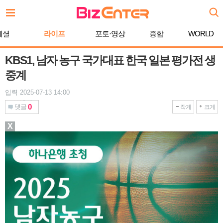
본
문
바
페셜
라이프
포토·영상
종합
WORLD
로
가
기
KBS1, 남자 농구 국가대표 한국 일본 평가전 생
중계
입력 2025-07-13 14:00
0
댓글
작게
크게
X