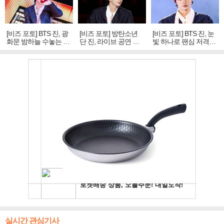
[비즈 포토] BTS 진, 광
[비즈 포토] 방탄소년
[비즈 포토] BTS 진, 눈
화문 밤하늘 수놓는 '비
단 진, 라이브 공연 중
빛 하나로 팬심 저격…
주얼 킹'의 열창
빛나는 독보적 아우라
독보적 카리스마
실시간 관심기사