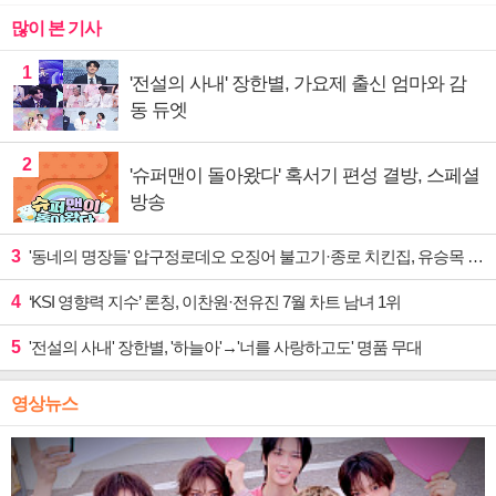
많이 본 기사
1
'전설의 사내' 장한별, 가요제 출신 엄마와 감
동 듀엣
2
'슈퍼맨이 돌아왔다' 혹서기 편성 결방, 스페셜
방송
3
'동네의 명장들' 압구정로데오 오징어 불고기·종로 치킨집, 유승목 입맛 저격
4
‘KSI 영향력 지수’ 론칭, 이찬원·전유진 7월 차트 남녀 1위
5
'전설의 사내' 장한별, '하늘아'→'너를 사랑하고도' 명품 무대
영상뉴스