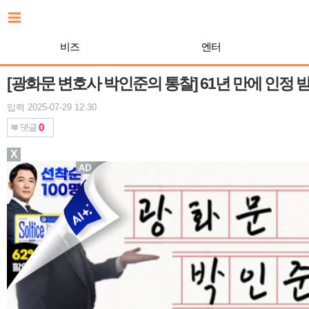
본
문
바
비즈
엔터
로
가
기
[광화문 변호사 박인준의 통찰] 61년 만에 인정 받
입력 2025-07-29 12:30
0
댓글
X