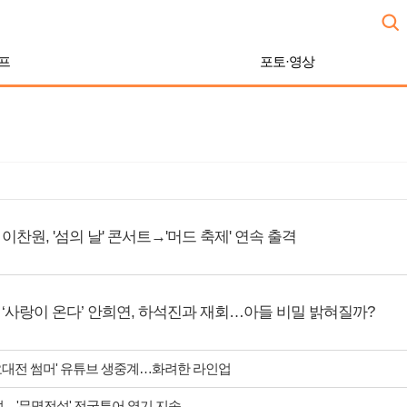
프
포토·영상
이찬원, '섬의 날' 콘서트→'머드 축제' 연속 출격
‘사랑이 온다’ 안희연, 하석진과 재회…아들 비밀 밝혀질까?
 가요대전 썸머' 유튜브 생중계…화려한 라인업
성…'무명전설' 전국투어 열기 지속