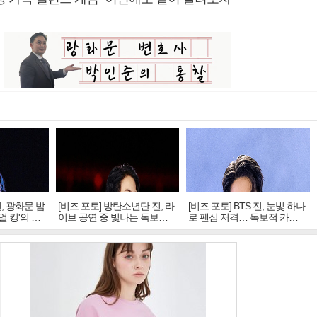
진, 광화문 밤
[비즈 포토] 방탄소년단 진, 라
[비즈 포토] BTS 진, 눈빛 하나
얼 킹'의 열
이브 공연 중 빛나는 독보적
로 팬심 저격… 독보적 카리
아우라
스마