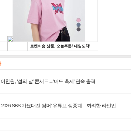
사
이찬원, '섬의 날' 콘서트→'머드 축제' 연속 출격
'2026 SBS 가요대전 썸머' 유튜브 생중계…화려한 라인업