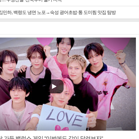
 김민하, 백령도 냉면 노포→숙성 광어초밥·통 도미찜 맛집 탐방
랑 가득 밸런스 게임 "이번에도 같이 달려보자"