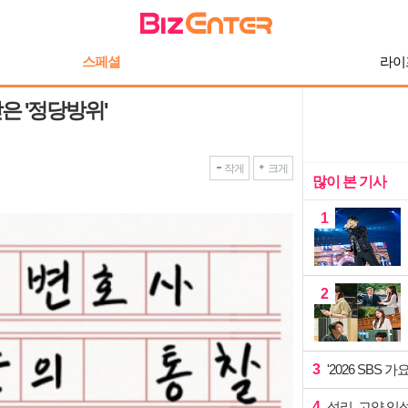
스페셜
라이
은 '정당방위'
작게
크게
많이 본 기사
1
2
3
'2026 SBS
4
성리, 고양 입