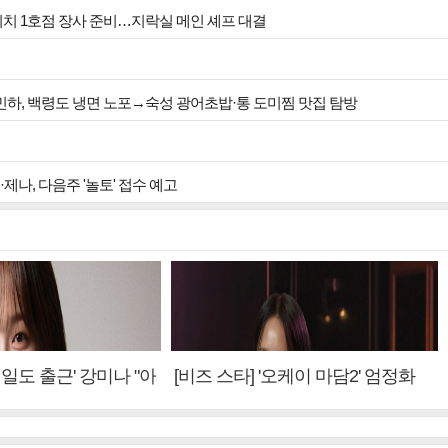
 위치 1호점 장사 준비…지락실 메인 셰프 대결
김민하, 백령도 냉면 노포→숙성 광어초밥·통 도미찜 맛집 탐방
제나, 다음주 '놀토' 접수 예고
내일도 출근' 강미나 "아
[비즈 스타] '오케이 마담2' 엄정화
설? 사실 아냐"(인터
"6년 만의 속편 제작, 하늘의 뜻"(인
터뷰)