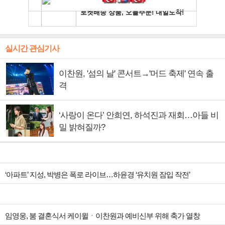
실시간 관심기사
이찬원, '섬의 날' 콘서트→'머드 축제' 연속 출
격
‘사랑이 온다’ 안희연, 하석진과 재회…아들 비
밀 밝혀질까?
‘아파트’ 지성, 박병은 폭로 라이브…하윤경 ‘유치원 잠입 작전’
임영웅, 붐 결혼식서 케이윌ㆍ이찬원과 예비신부 위해 축가 열창