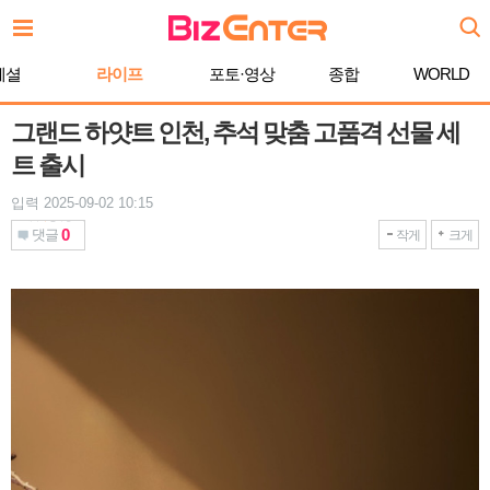
본
문
바
페셜
라이프
포토·영상
종합
WORLD
로
가
기
그랜드 하얏트 인천, 추석 맞춤 고품격 선물 세
트 출시
입력 2025-09-02 10:15
0
댓글
작게
크게