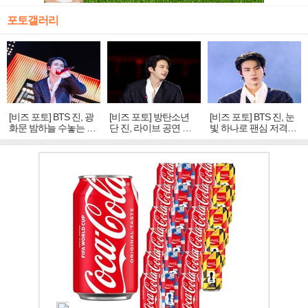
포토갤러리
[비즈 포토] BTS 진, 광
[비즈 포토] 방탄소년
[비즈 포토] BTS 진, 눈
화문 밤하늘 수놓는 '비
단 진, 라이브 공연 중
빛 하나로 팬심 저격…
주얼 킹'의 열창
빛나는 독보적 아우라
독보적 카리스마