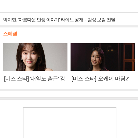
박지현, '아름다운 인생 이야기' 라이브 공개…감성 보컬 전달
스페셜
[비즈 스타] '내일도 출근' 강
[비즈 스타] '오케이 마담2'
미나 "아이오아이 불화설?
엄정화 "6년 만의 속편 제
사실 아냐"(인터뷰)
작, 하늘의 뜻"(인터뷰)