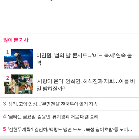
많이 본 기사
1
이찬원, '섬의 날' 콘서트→'머드 축제' 연속 출
격
2
‘사랑이 온다’ 안희연, 하석진과 재회…아들 비
밀 밝혀질까?
3
성리, 고양 입성…'무명전설' 전국투어 열기 지속
4
'금타는 금요일' 김용빈, 류지광과 저음 대결 승리
5
'전현무계획4' 김민하, 백령도 냉면 노포→숙성 광어초밥·통 도미찜 맛집 탐방