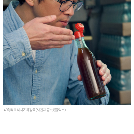
▲'흑백요리사2' 최강록(사진제공=넷플릭스)