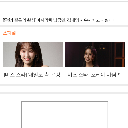
[종합] ‘결혼의 완성’ 마지막회 남궁민, 김대명 자수시키고 이설과 따뜻한 안녕
스페셜
[비즈 스타] '내일도 출근' 강
[비즈 스타] '오케이 마담2'
미나 "아이오아이 불화설?
엄정화 "6년 만의 속편 제
사실 아냐"(인터뷰)
작, 하늘의 뜻"(인터뷰)