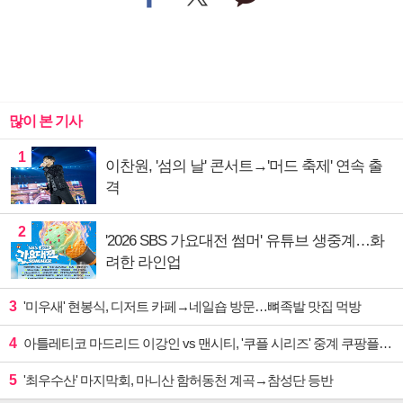
많이 본 기사
1
이찬원, '섬의 날' 콘서트→'머드 축제' 연속 출
격
2
'2026 SBS 가요대전 썸머' 유튜브 생중계…화
려한 라인업
3
'미우새' 현봉식, 디저트 카페→네일숍 방문…뼈족발 맛집 먹방
4
아틀레티코 마드리드 이강인 vs 맨시티, '쿠플 시리즈' 중계 쿠팡플레이
5
'최우수산' 마지막회, 마니산 함허동천 계곡→참성단 등반