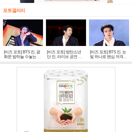
포토갤러리
[비즈 포토] BTS 진, 광
[비즈 포토] 방탄소년
[비즈 포토] BTS 진, 눈
화문 밤하늘 수놓는 '비
단 진, 라이브 공연 중
빛 하나로 팬심 저격…
주얼 킹'의 열창
빛나는 독보적 아우라
독보적 카리스마