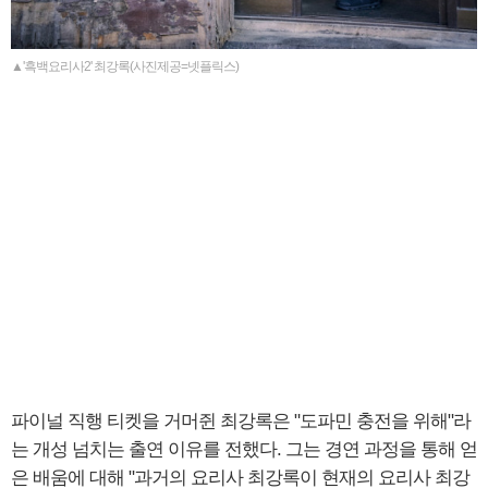
▲'흑백요리사2' 최강록(사진제공=넷플릭스)
파이널 직행 티켓을 거머쥔 최강록은 "도파민 충전을 위해"라
는 개성 넘치는 출연 이유를 전했다. 그는 경연 과정을 통해 얻
은 배움에 대해 "과거의 요리사 최강록이 현재의 요리사 최강