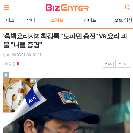
본
문
바
비즈
엔터
스페셜
라이프
포토·영상
로
가
기
'흑백요리사2' 최강록 "도파민 충전" vs 요리 괴
물 "나를 증명"
입력 2026-01-09 10:51
0
댓글
작게
크게
X