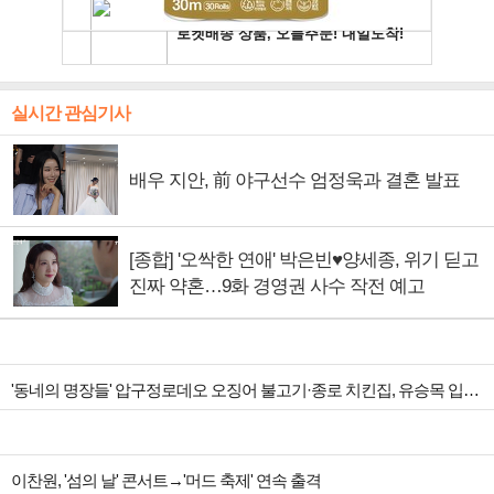
실시간 관심기사
배우 지안, 前 야구선수 엄정욱과 결혼 발표
[종합] '오싹한 연애' 박은빈♥양세종, 위기 딛고
진짜 약혼…9화 경영권 사수 작전 예고
'동네의 명장들' 압구정로데오 오징어 불고기·종로 치킨집, 유승목 입맛 저격
이찬원, '섬의 날' 콘서트→'머드 축제' 연속 출격