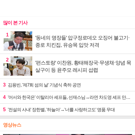
많이 본 기사
1
'동네의 명장들' 압구정로데오 오징어 불고기·
종로 치킨집, 유승목 입맛 저격
2
'편스토랑' 이찬원, 황태해장국·무생채·양념 목
살구이 등 윤주모 레시피 섭렵
3
김용빈, '제7회 섬의 날' 기념식 축하 공연
4
'어서와 한국은' 이탈리아 셰프들, 선재스님→라연 차도영 셰프 만난다
5
'전설의 사내' 장한별, '하늘아'→'너를 사랑하고도' 명품 무대
영상뉴스