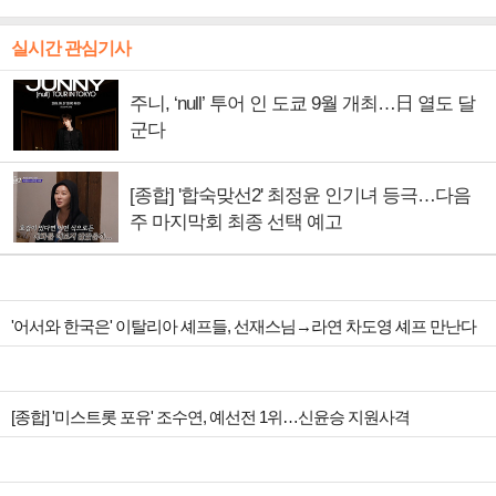
실시간 관심기사
주니, ‘null’ 투어 인 도쿄 9월 개최…日 열도 달
군다
[종합] '합숙맞선2' 최정윤 인기녀 등극…다음
주 마지막회 최종 선택 예고
'어서와 한국은' 이탈리아 셰프들, 선재스님→라연 차도영 셰프 만난다
[종합] '미스트롯 포유' 조수연, 예선전 1위…신윤승 지원사격