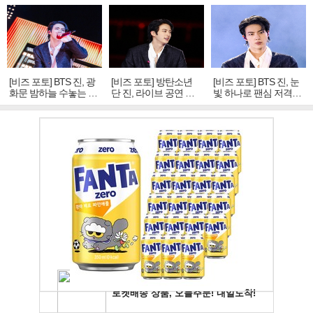
[비즈 포토] BTS 진, 광
[비즈 포토] 방탄소년
[비즈 포토] BTS 진, 눈
화문 밤하늘 수놓는 '비
단 진, 라이브 공연 중
빛 하나로 팬심 저격…
주얼 킹'의 열창
빛나는 독보적 아우라
독보적 카리스마