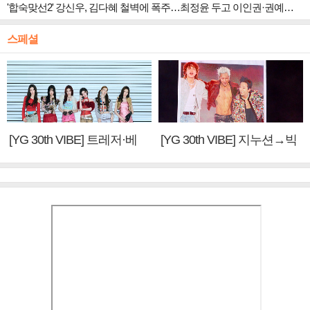
'합숙맞선2' 강신우, 김다혜 철벽에 폭주…최정윤 두고 이인권·권예찬·문성모 경쟁
스페셜
[YG 30th VIBE] 트레저·베
[YG 30th VIBE] 지누션→빅
이비몬스터, YG DNA 계승
뱅·투애니원·블랙핑크, YG
③
만의 문법②