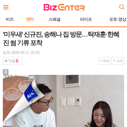
본
문
바
비즈
엔터
스페셜
라이프
포토·영상
로
가
기
'미우새' 신규진, 송해나 집 방문…탁재훈·한혜
진 썸 기류 포착
입력 2026-05-17 20:55
0
댓글
작게
크게
X