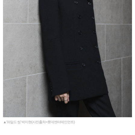
▲'와일드 씽' 박지현(사진출처=롯데엔터테인먼트)