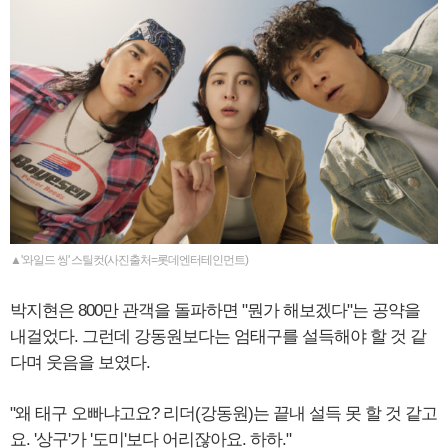
▲'와일드 씽' 스틸컷(사진출처=롯데엔터테인먼트)
박지현은 800만 관객을 돌파하면 "뭔가 해보겠다"는 공약을
내걸었다. 그런데 강동원보다는 엄태구를 설득해야 할 것 같
다며 웃음을 보였다.
"왜 태구 오빠냐고요? 리더(강동원)는 끝내 설득 못 할 것 같고
요. '상구'가 '도미'보다 어리잖아요. 하하."