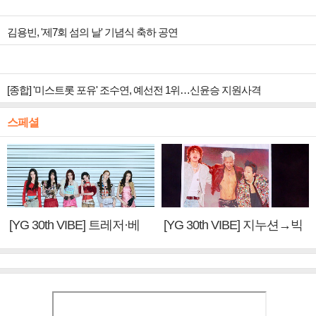
김용빈, '제7회 섬의 날' 기념식 축하 공연
[종합] '미스트롯 포유' 조수연, 예선전 1위…신윤승 지원사격
스페셜
[YG 30th VIBE] 트레저·베
[YG 30th VIBE] 지누션→빅
이비몬스터, YG DNA 계승
뱅·투애니원·블랙핑크, YG
③
만의 문법②