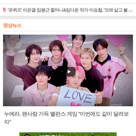
5
'유퀴즈' 이은결·임봉근 할머니&임다운 작가·이승철, '오래 살고 볼 일' 특집 출격
영상뉴스
누에라, 팬사랑 가득 밸런스 게임 "이번에도 같이 달려보
자"