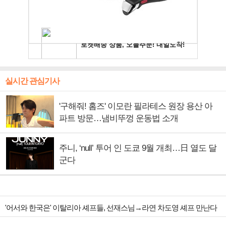
실시간 관심기사
'구해줘! 홈즈' 이모란 필라테스 원장 용산 아
파트 방문…냄비뚜껑 운동법 소개
주니, ‘null’ 투어 인 도쿄 9월 개최…日 열도 달
군다
'어서와 한국은' 이탈리아 셰프들, 선재스님→라연 차도영 셰프 만난다