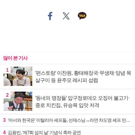
많이 본 기사
1
'편스토랑' 이찬원, 황태해장국·무생채·양념 목
살구이 등 윤주모 레시피 섭렵
2
'동네의 명장들' 압구정로데오 오징어 불고기·
종로 치킨집, 유승목 입맛 저격
3
'어서와 한국은' 이탈리아 셰프들, 선재스님→라연 차도영 셰프 만난다
4
김용빈, '제7회 섬의 날' 기념식 축하 공연