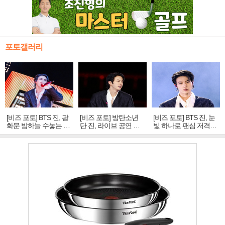
포토갤러리
[비즈 포토] BTS 진, 광
[비즈 포토] 방탄소년
[비즈 포토] BTS 진, 눈
화문 밤하늘 수놓는 '비
단 진, 라이브 공연 중
빛 하나로 팬심 저격…
주얼 킹'의 열창
빛나는 독보적 아우라
독보적 카리스마