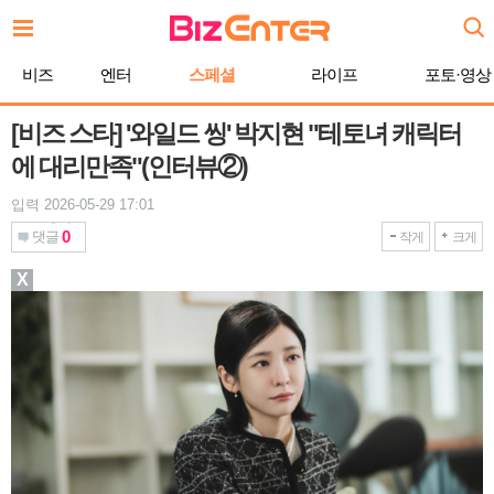
본
문
바
비즈
엔터
스페셜
라이프
포토·영상
로
가
기
[비즈 스타] '와일드 씽' 박지현 "테토녀 캐릭터
에 대리만족"(인터뷰②)
입력 2026-05-29 17:01
0
댓글
작게
크게
X