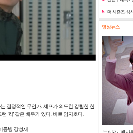
5
'더 시즌즈-성시
영상뉴스
나는 결정적인 무언가. 셰프가 의도한 강렬한 한
런 '킥' 같은 배우가 있다. 바로 임지호다.
 이등병 강성재
누에라, 팬사