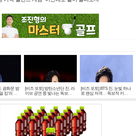
진, 광화문 밤
[비즈 포토] 방탄소년단 진, 라
[비즈 포토] BTS 진, 눈빛 하나
얼 킹'의 열
이브 공연 중 빛나는 독보적
로 팬심 저격… 독보적 카리
아우라
스마