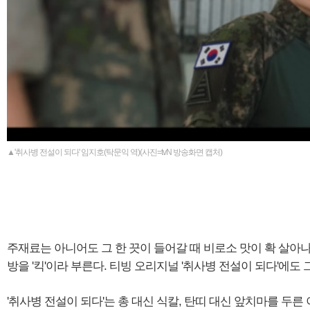
▲'취사병 전설이 되다' 임지호(탁문익 역)(사진=tvN 방송화면 캡처)
주재료는 아니어도 그 한 끗이 들어갈 때 비로소 맛이 확 살아
방을 '킥'이라 부른다. 티빙 오리지널 '취사병 전설이 되다'에도 그
'취사병 전설이 되다'는 총 대신 식칼, 탄띠 대신 앞치마를 두른