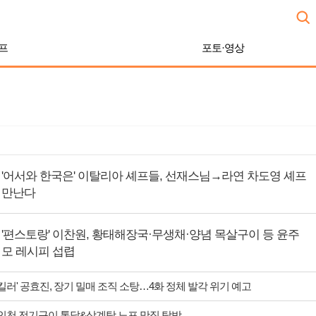
프
포토·영상
'어서와 한국은' 이탈리아 셰프들, 선재스님→라연 차도영 셰프
만난다
'편스토랑' 이찬원, 황태해장국·무생채·양념 목살구이 등 윤주
모 레시피 섭렵
 킬러' 공효진, 장기 밀매 조직 소탕…4화 정체 발각 위기 예고
 인천 전기구이 통닭&삼계탕 노포 맛집 탐방