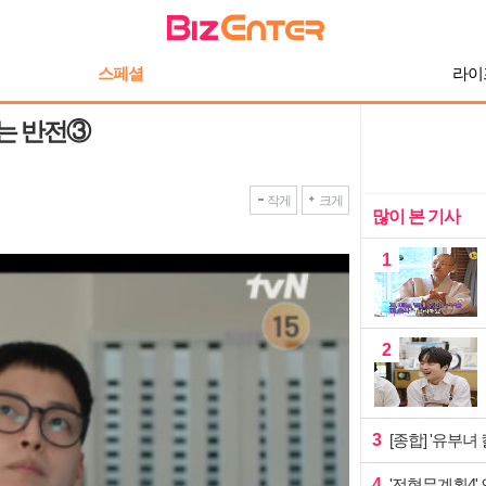
스페셜
라이
나는 반전③
작게
크게
많이 본 기사
1
2
3
[종합] '유부녀
4
'전현무계획4'