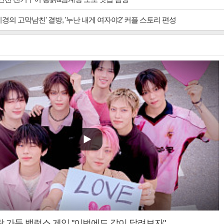
경의 고막남친' 결방, '누난 내게 여자야2' 커플 스토리 편성
랑 가득 밸런스 게임 "이번에도 같이 달려보자"