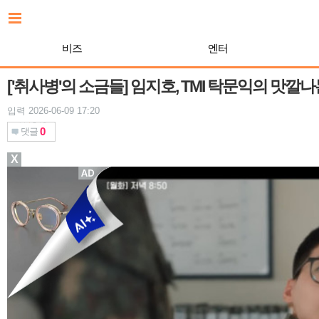
본
문
바
비즈
엔터
로
가
기
['취사병'의 소금들] 임지호, TMI 탁문익의 맛깔
입력 2026-06-09 17:20
0
댓글
X