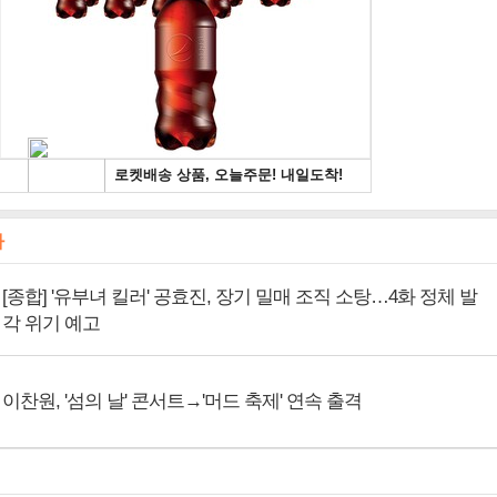
사
[종합] '유부녀 킬러' 공효진, 장기 밀매 조직 소탕…4화 정체 발
각 위기 예고
이찬원, '섬의 날' 콘서트→'머드 축제' 연속 출격