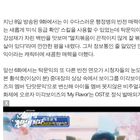
지난 8일 방송된 9화에서는 이 수다스러운 행정병의 반전 매력
는 새롭게 '미식 등급 확인' 스킬을 사용할 수 있었는데 탁문익
강성재가 차린 백반을 맛보며 "멸치볶음이 끈적이지 않게 잘 볶
살아 있다"라며 깐깐한 평을 내렸다. 그저 정보통인 줄 알았던
익이라는 캐릭터에 새콤한 매력을 더했다.
앞선 6화에서는 탁문익의 또 다른 반전 면모가 시청자들의 눈
본 황석호(이상이 분) 중대장의 상상 속에서 보이그룹 미각보
즈의 멤버 '단맛문익'으로 변신해 아이돌 멤버 못지않은 비주얼
화제에 오르자 미각보이즈의 'My Flavor'는 OST로 정식 발매
X