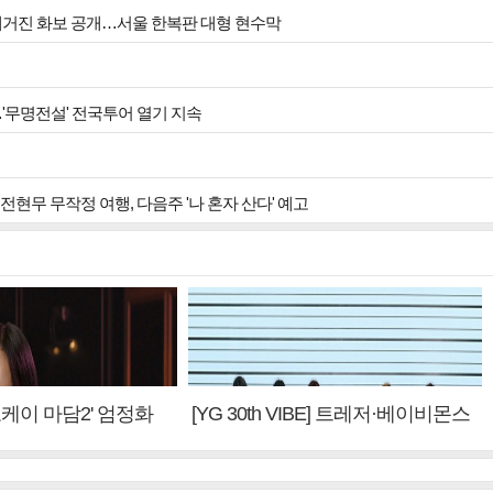
 매거진 화보 공개…서울 한복판 대형 현수막
…'무명전설' 전국투어 열기 지속
현무 무작정 여행, 다음주 '나 혼자 산다' 예고
'오케이 마담2' 엄정화
[YG 30th VIBE] 트레저·베이비몬스
편 제작, 하늘의 뜻"(인
터, YG DNA 계승③