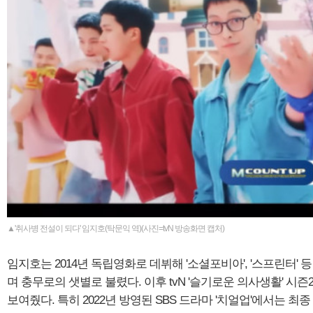
▲'취사병 전설이 되다' 임지호(탁문익 역)(사진=tvN 방송화면 캡처)
임지호는 2014년 독립영화로 데뷔해 '소셜포비아', '스프린터'
며 충무로의 샛별로 불렸다. 이후 tvN '슬기로운 의사생활' 시즌2
보여줬다. 특히 2022년 방영된 SBS 드라마 '치얼업'에서는 