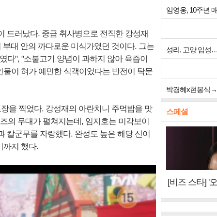
임영웅, 10주년
이 드러났다. 중급 취사병으로 전직한 강성재
이 부대 안의 까다로운 미식가였던 것이다. 그는
성리, 고양 입성
였다", "소불고기 양념이 과하지 않아 육즙이
 인물이 혀가 예민한 식객이었다는 반전이 탁문
박경혜x현봉식→전
도장을 찍었다. 강성재의 아란치니 주먹밥을 맛
스페셜
이즈의 무대가 펼쳐지는데, 임지호는 미각보이
과 칼군무를 자랑했다. 완성도 높은 해당 신이
되기까지 했다.
[비즈 스타] 
"6년 만의 속
터뷰)