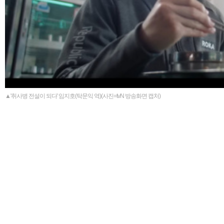
▲'취사병 전설이 되다' 임지호(탁문익 역)(사진=tvN 방송화면 캡처)