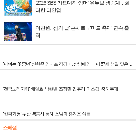
'2026 SBS 가요대전 썸머' 유튜브 생중계…화
려한 라인업
이찬원, '섬의 날' 콘서트→'머드 축제' 연속 출
격
'아빠는 꽃중년' 신현준 와이프 김경미, 삼남매와 나이 57세 생일 맞은 아빠 위해 ‘비밀 파티’ 준비
‘전국노래자랑’ 배일호·박현빈·조정민·김유라·미스김, 축하무대
'한국기행' 부산 백흥사 룡해 스님의 흥겨운 여름
스페셜