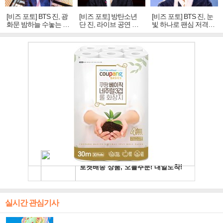
[비즈 포토] BTS 진, 광
[비즈 포토] 방탄소년
[비즈 포토] BTS 진, 눈
화문 밤하늘 수놓는 '비
단 진, 라이브 공연 중
빛 하나로 팬심 저격…
주얼 킹'의 열창
빛나는 독보적 아우라
독보적 카리스마
실시간 관심기사