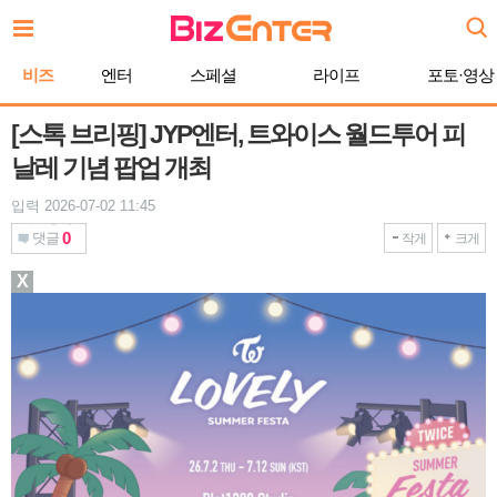
본
문
바
비즈
엔터
스페셜
라이프
포토·영상
로
가
기
[스톡 브리핑] JYP엔터, 트와이스 월드투어 피
날레 기념 팝업 개최
입력 2026-07-02 11:45
0
댓글
작게
크게
X