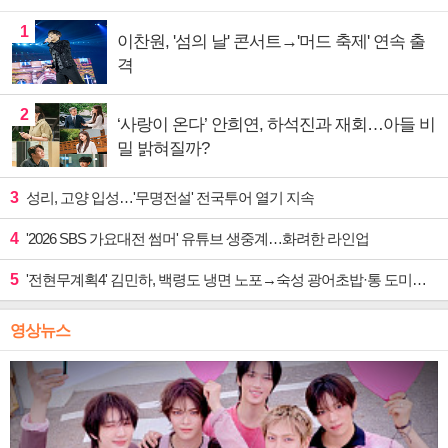
1
이찬원, '섬의 날' 콘서트→'머드 축제' 연속 출
격
2
‘사랑이 온다’ 안희연, 하석진과 재회…아들 비
밀 밝혀질까?
3
성리, 고양 입성…'무명전설' 전국투어 열기 지속
4
'2026 SBS 가요대전 썸머' 유튜브 생중계…화려한 라인업
5
'전현무계획4' 김민하, 백령도 냉면 노포→숙성 광어초밥·통 도미찜 맛집 탐방
영상뉴스