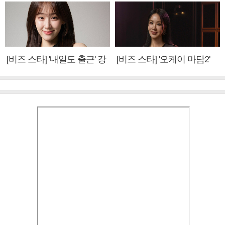
[비즈 스타] '내일도 출근' 강
[비즈 스타] '오케이 마담2'
미나 "아이오아이 불화설?
엄정화 "6년 만의 속편 제
사실 아냐"(인터뷰)
작, 하늘의 뜻"(인터뷰)